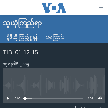
သုံး
ရ
လွယ်ကူ
သူယုံကြည်ရာ
မူလစာမျက်နှာ
စေ
မြန်မာ
ဗွီဒီယို ကြည့်ရှုရန်
အကြောင်း
သည့်
ကမ္ဘာ့သတင်းများ
Link
TIB_01-12-15
ဗွီဒီယို
နိုင်ငံတကာ
များ
သတင်းလွတ်လပ်ခွင့်
အမေရိကန်
ပင်မ
၁၃ ဇန္နဝါရီ၊ ၂၀၁၅
ရပ်ဝန်းတခု လမ်းတခု အလွန်
တရုတ်
အကြောင်းအရာ
သို့
အင်္ဂလိပ်စာလေ့လာမယ်
အစ္စရေး-ပါလက်စတိုင်း
ကျော်
အပတ်စဉ်ကဏ္ဍများ
အမေရိကန်သုံးအီဒီယံ
No media source currently available
ကြည့်
ရေဒီယိုနှင့်ရုပ်သံ အချက်အလက်များ
မကြေးမုံရဲ့ အင်္ဂလိပ်စာ
ရေဒီယို
ရန်
0:00
4:04
ပင်မ
ရေဒီယို/တီဗွီအစီအစဉ်
ရုပ်ရှင်ထဲက အင်္ဂလိပ်စာ
တီဗွီ