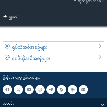
တိုက်ရိုက် လင့်ခ်
အ
သုတပဒေသာ အင်္ဂလိပ်စာ
ညွန်း
Learning English
စာမျက်နှာ
မျှဝေပါ
သို့
ဗွီအိုအေ လူမှုကွန်ယက်များ
ကျော်
ကြည့်
ရန်
ဘာသာစကားများ
ရှာဖွေ
ရုပ်သံအစီအစဉ်များ
ရန်
ရေဒီယိုအစီအစဉ်များ
နေရာ
သို့
ကျော်
ဗွီအိုအေ လူမှုကွန်ယက်များ
ရန်
သတင်း