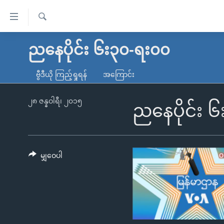
သုံး
ရ
ရှာဖွေ
လွယ်ကူ
မူလစာမျက်နှာ
ညနေပိုင်း ၆း၃၀-ရး၀၀
ရ
စေ
မြန်မာ
လာ
ဗွီဒီယို ကြည့်ရှုရန်
အကြောင်း
သည့်
ဒ်
ကမ္ဘာ့သတင်းများ
Link
ဗွီဒီယို
နိုင်ငံတကာ
၂၈ ဇန္နဝါရီ၊ ၂၀၁၅
ညနေပိုင်း 
များ
သတင်းလွတ်လပ်ခွင့်
အမေရိကန်
ပင်မ
ရပ်ဝန်းတခု လမ်းတခု အလွန်
တရုတ်
အကြောင်းအရာ
အင်္ဂလိပ်စာလေ့လာမယ်
အစ္စရေး-ပါလက်စတိုင်း
မျှဝေပါ
သို့
အပတ်စဉ်ကဏ္ဍများ
အမေရိကန်သုံးအီဒီယံ
ကျော်
ကြည့်
ရေဒီယိုနှင့်ရုပ်သံ အချက်အလက်များ
မကြေးမုံရဲ့ အင်္ဂလိပ်စာ
ရေဒီယို
ရန်
ရေဒီယို/တီဗွီအစီအစဉ်
ရုပ်ရှင်ထဲက အင်္ဂလိပ်စာ
တီဗွီ
ပင်မ