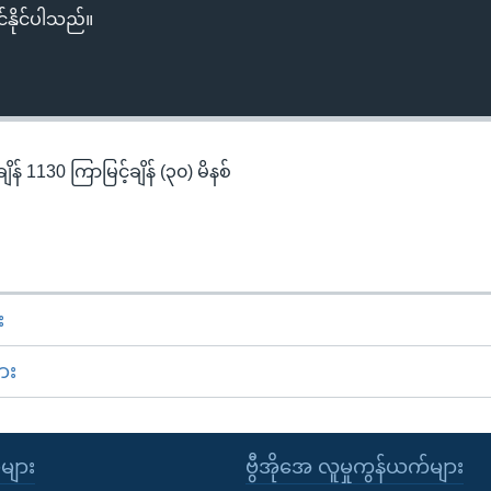
်နိုင်ပါသည်။
န် 1130 ကြာမြင့်ချိန် (၃၀) မိနစ်
း
ား
ုများ
ဗွီအိုအေ လူမှုကွန်ယက်များ