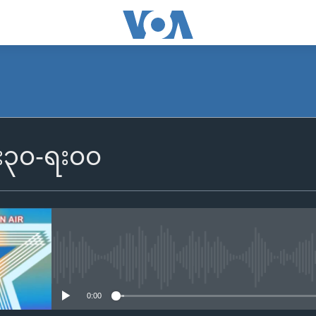
၆း၃၀-ရး၀၀
No media source currently availa
0:00