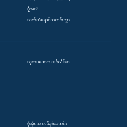
ဒို့အသံ
သက်တံရောင်သတင်းလွှာ
သုတပဒေသာ အင်္ဂလိပ်စာ
ဗွီအိုအေ တမိနစ်သတင်း