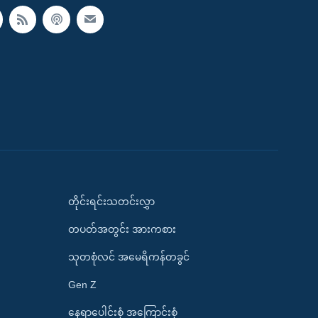
တိုင်းရင်းသတင်းလွှာ
တပတ်အတွင်း အားကစား
သုတစုံလင် အမေရိကန်တခွင်
Gen Z
နေရာပေါင်းစုံ အကြောင်းစုံ