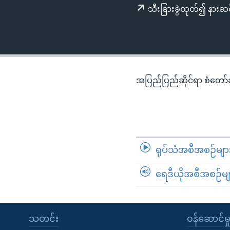
သုတပဒေသာ အင်္ဂလိပ်စာ
အ
သီးခြားခွဲထုတ်၍ နားဆင
ညွန်း
စာမျက်နှာ
သို့
ကျော်
ကြည့်
အပြည်ပြည်ဆိုင်ရာ စံတော်ချိ
ရန်
ရှာဖွေ
ရန်
နေရာ
သို့
ရုပ်သံအစီအစဉ်မျာ
ကျော်
ရန်
ရေဒီယိုအစီအစဉ်မျ
သတင်း
၀န်ဆောင်မှ