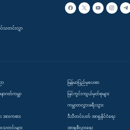
းလ်သတင်းလွှာ
ပညာ
မြန်မာပြည်မှပေးစာ
အနာဂတ်ကမ္ဘာ
မြင်ကွင်းကျယ်မှတ်စုများ
ကမ္ဘာတလွှားခရီးသွား
း အားကစား
ဒီသီတင်းပတ် အာရှနိုင်ငံရေး
ားသတင်းများ
အာရှစီးပွားရေး