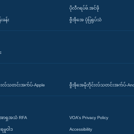
ပိုလီဂရပ်ဖ်.အင်ဖို
်းခန်း
ဗွီအိုအေ ပုံပြရုပ်သံ
း
ိုင်းလ်သတင်းအက်ပ်-Apple
ဗွီအိုအေမိုဘိုင်းလ်သတင်းအက်ပ်-An
 အာရှအသံ RFA
VOA's Privacy Policy
ုးရမူဝါဒ
Accessibility