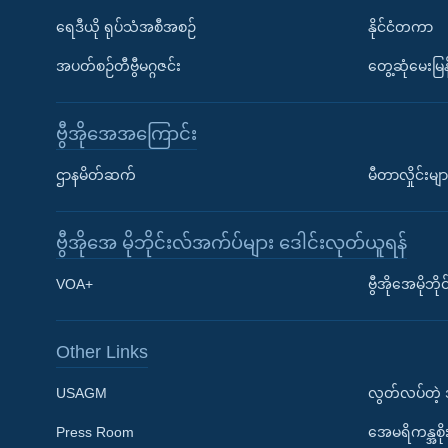
ရေဒီယို ရုပ်သံအစီအစဉ်
နိုင်ငံတကာ
အပတ်စဉ်တီဗွီမဂ္ဂဇင်း
တွေ့ဆုံမေးမြန
ဗွီအိုအေအကြောင်း
ဌာနမိတ်ဆက်
မီတာလှိုင်းမျာ
ဗွီအိုအေ မိုဘိုင်းလ်အက်ပ်များ ဒေါင်းလုတ်ယူရန်
Learning English
VOA+
ဗွီအိုအေမိုဘ
ဗွီအိုအေ လူမှုကွန်ယက်များ
Other Links
USAGM
လွတ်လပ်တဲ့
Press Room
အေမရိကန္အစိ
ဘာသာစကားများ