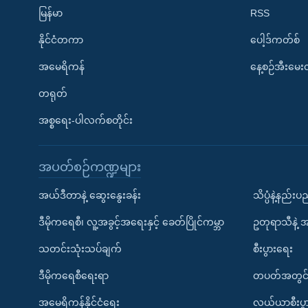
မြန်မာ
RSS
နိုင်ငံတကာ
ပေါ့ဒ်ကတ်စ်
အမေရိကန်
နေ့စဉ်အီးမေ
တရုတ်
အစ္စရေး-ပါလက်စတိုင်း
အပတ်စဉ်ကဏ္ဍများ
အယ်ဒီတာနဲ့ ဆွေးနွေးခန်း
သိပ္ပံနဲ့နည်း
ဒီမိုကရေစီ၊ လူ့အခွင့်အရေးနှင့် ခေတ်ပြိုင်ကမ္ဘာ
ဥတုရာသီနဲ့ 
သတင်းသုံးသပ်ချက်
စီးပွားရေး
ဒီမိုကရေစီရေးရာ
တပတ်အတွင်
အမေရိကန်နိုင်ငံရေး
လယ်ယာစီးပွ