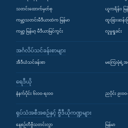
သတင်းထောက်မှတ်စု
ယူကရိန်း၊ မြန
ကမ္ဘာ့သတင်းမီဒီယာထဲက မြန်မာ
ထူးခြားဆန်း
ကမ္ဘာ့ မြန်မာ့ မီဒီယာမြင်ကွင်း
လူမှုရှုခင်း
အင်္ဂလိပ်သင်ခန်းစာများ
အီဒီယံသင်ခန်းစာ
မကြေးမုံရဲ့အင
ရေဒီယို
နံနက်ပိုင်း ၆း၀၀-ရး၀၀
ညပိုင်း ၉း၀
ရုပ်သံအစီအစဉ်နှင့် ဗွီဒီယိုကဏ္ဍများ
နေ့စဉ်တီဗွီသတင်းလွှာ
မြန်မာ