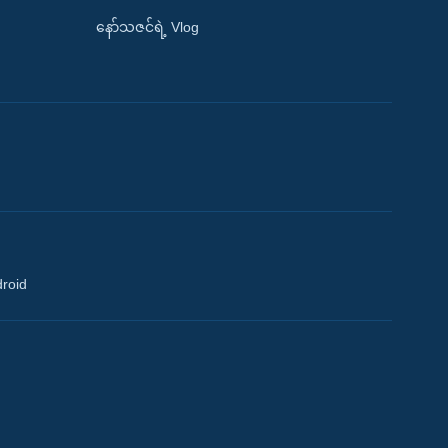
နော်သဇင်ရဲ့ Vlog
droid