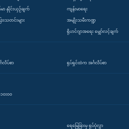
်မာ နှိုင်းယှဉ်ချက်
ကျန်းမာရေး
ပြားသတင်းများ
အမျိုးသမီးကဏ္ဍ
ရိုဟင်ဂျာအရေး မျှော်လင့်ချက်
်္ဂလိပ်စာ
ရုပ်ရှင်ထဲက အင်္ဂလိပ်စာ
၀-၁၀း၀၀
ရေမြေခြားမှ ရုပ်ပုံလွှာ