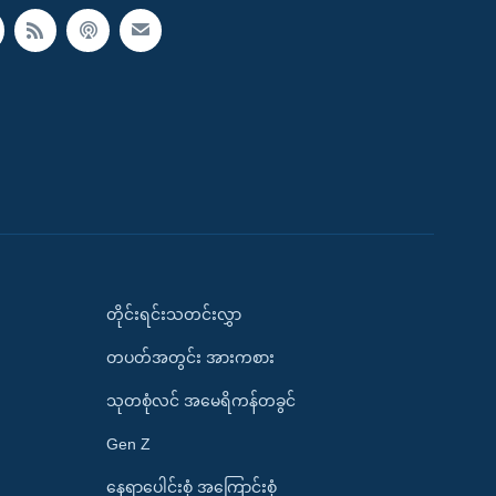
တိုင်းရင်းသတင်းလွှာ
တပတ်အတွင်း အားကစား
သုတစုံလင် အမေရိကန်တခွင်
Gen Z
နေရာပေါင်းစုံ အကြောင်းစုံ