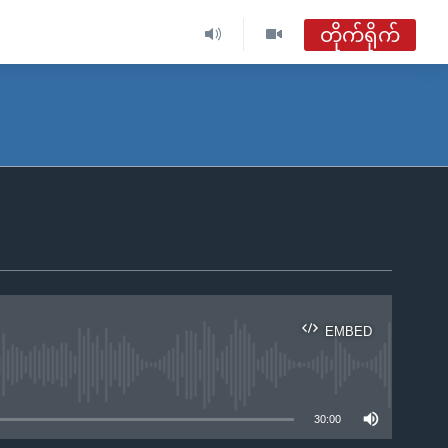
တိုက်ရိုက်
ဗွီအိုအေ မြန်မာညချမ်း
တိုက်ရိုက်ထုတ်လွှင့်မှု
အစီအစဉ်များ
ဗွီအိုအေ မြန်မာညချမ်း
ရေဒီယိုတိုက်ရိုက်နားဆင်ရန်
EMBED
ble
30:00