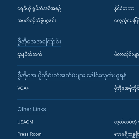
ရေဒီယို ရုပ်သံအစီအစဉ်
နိုင်ငံတကာ
အပတ်စဉ်တီဗွီမဂ္ဂဇင်း
တွေ့ဆုံမေးမြန
ဗွီအိုအေအကြောင်း
ဌာနမိတ်ဆက်
မီတာလှိုင်းမျာ
ဗွီအိုအေ မိုဘိုင်းလ်အက်ပ်များ ဒေါင်းလုတ်ယူရန်
Learning English
VOA+
ဗွီအိုအေမိုဘ
ဗွီအိုအေ လူမှုကွန်ယက်များ
Other Links
USAGM
လွတ်လပ်တဲ့
Press Room
အေမရိကန္အစိ
ဘာသာစကားများ