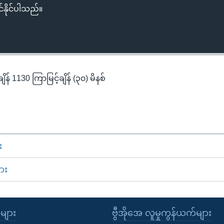
်နိုင်ပါသည်။
န် 1130 ကြာမြင့်ချိန် (၃၀) မိနစ်
း
ား
ုများ
ဗွီအိုအေ လူမှုကွန်ယက်များ