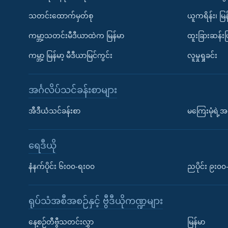
သတင်းထောက်မှတ်စု
ယူကရိန်း၊ မြန
ကမ္ဘာ့သတင်းမီဒီယာထဲက မြန်မာ
ထူးခြားဆန်း
ကမ္ဘာ့ မြန်မာ့ မီဒီယာမြင်ကွင်း
လူမှုရှုခင်း
အင်္ဂလိပ်သင်ခန်းစာများ
အီဒီယံသင်ခန်းစာ
မကြေးမုံရဲ့အင
ရေဒီယို
နံနက်ပိုင်း ၆း၀၀-ရး၀၀
ညပိုင်း ၉း၀
ရုပ်သံအစီအစဉ်နှင့် ဗွီဒီယိုကဏ္ဍများ
နေ့စဉ်တီဗွီသတင်းလွှာ
မြန်မာ