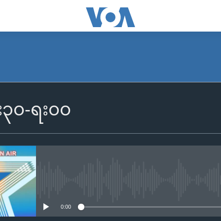
၆း၃၀-ရး၀၀
No media source currently availa
0:00