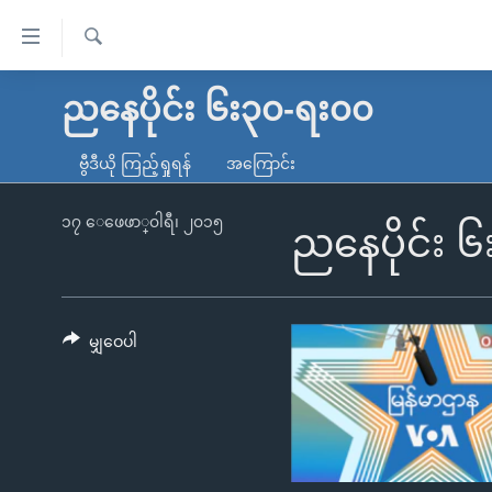
သုံး
ရ
ရှာဖွေ
လွယ်ကူ
မူလစာမျက်နှာ
ညနေပိုင်း ၆း၃၀-ရး၀၀
ရ
စေ
မြန်မာ
လာ
ဗွီဒီယို ကြည့်ရှုရန်
အကြောင်း
သည့်
ဒ်
ကမ္ဘာ့သတင်းများ
Link
ဗွီဒီယို
နိုင်ငံတကာ
၁၇ ေဖေဖာ္၀ါရီ၊ ၂၀၁၅
ညနေပိုင်း 
များ
သတင်းလွတ်လပ်ခွင့်
အမေရိကန်
ပင်မ
ရပ်ဝန်းတခု လမ်းတခု အလွန်
တရုတ်
အကြောင်းအရာ
အင်္ဂလိပ်စာလေ့လာမယ်
အစ္စရေး-ပါလက်စတိုင်း
မျှဝေပါ
သို့
အပတ်စဉ်ကဏ္ဍများ
အမေရိကန်သုံးအီဒီယံ
ကျော်
ကြည့်
ရေဒီယိုနှင့်ရုပ်သံ အချက်အလက်များ
မကြေးမုံရဲ့ အင်္ဂလိပ်စာ
ရေဒီယို
ရန်
ရေဒီယို/တီဗွီအစီအစဉ်
ရုပ်ရှင်ထဲက အင်္ဂလိပ်စာ
တီဗွီ
ပင်မ