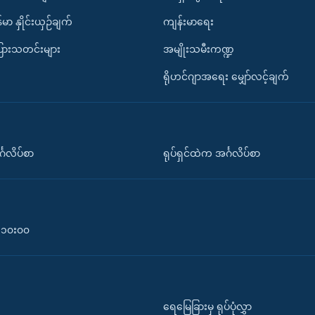
်မာ နှိုင်းယှဉ်ချက်
ကျန်းမာရေး
ပြားသတင်းများ
အမျိုးသမီးကဏ္ဍ
ရိုဟင်ဂျာအရေး မျှော်လင့်ချက်
်္ဂလိပ်စာ
ရုပ်ရှင်ထဲက အင်္ဂလိပ်စာ
၀-၁၀း၀၀
ရေမြေခြားမှ ရုပ်ပုံလွှာ