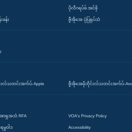
ပိုလီဂရပ်ဖ်.အင်ဖို
်းခန်း
ဗွီအိုအေ ပုံပြရုပ်သံ
း
ိုင်းလ်သတင်းအက်ပ်-Apple
ဗွီအိုအေမိုဘိုင်းလ်သတင်းအက်ပ်-An
 အာရှအသံ RFA
VOA's Privacy Policy
ုးရမူဝါဒ
Accessibility