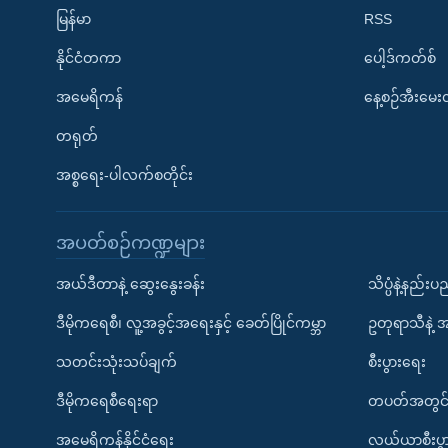
မြန်မာ
RSS
နိုင်ငံတကာ
ပေါ့ဒ်ကတ်စ်
အမေရိကန်
နေ့စဉ်အီးမေ
တရုတ်
အစ္စရေး-ပါလက်စတိုင်း
အပတ်စဉ်ကဏ္ဍများ
အယ်ဒီတာနဲ့ ဆွေးနွေးခန်း
သိပ္ပံနဲ့နည်း
ဒီမိုကရေစီ၊ လူ့အခွင့်အရေးနှင့် ခေတ်ပြိုင်ကမ္ဘာ
ဥတုရာသီနဲ့ 
သတင်းသုံးသပ်ချက်
စီးပွားရေး
ဒီမိုကရေစီရေးရာ
တပတ်အတွင်
အမေရိကန်နိုင်ငံရေး
လယ်ယာစီးပွ