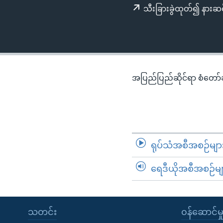
သုတပဒေသာ အင်္ဂလိပ်စာ
အ
သီးခြားခွဲထုတ်၍ နားဆင
ညွန်း
စာမျက်နှာ
သို့
ကျော်
ကြည့်
အပြည်ပြည်ဆိုင်ရာ စံတော်ချိ
ရန်
ရှာဖွေ
ရန်
နေရာ
သို့
ရုပ်သံအစီအစဉ်မျာ
ကျော်
ရန်
ရေဒီယိုအစီအစဉ်မျ
သတင်း
၀န်ဆောင်မှ