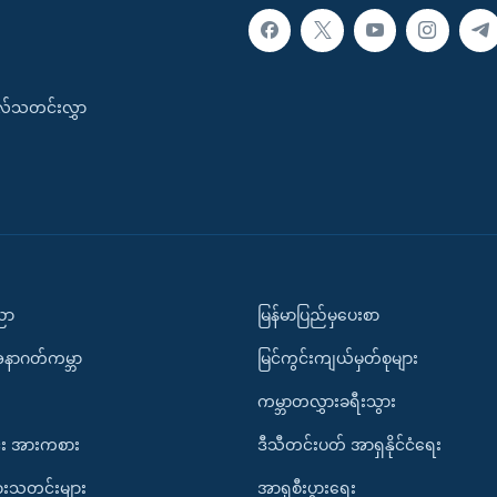
းလ်သတင်းလွှာ
ပညာ
မြန်မာပြည်မှပေးစာ
အနာဂတ်ကမ္ဘာ
မြင်ကွင်းကျယ်မှတ်စုများ
ကမ္ဘာတလွှားခရီးသွား
း အားကစား
ဒီသီတင်းပတ် အာရှနိုင်ငံရေး
ားသတင်းများ
အာရှစီးပွားရေး