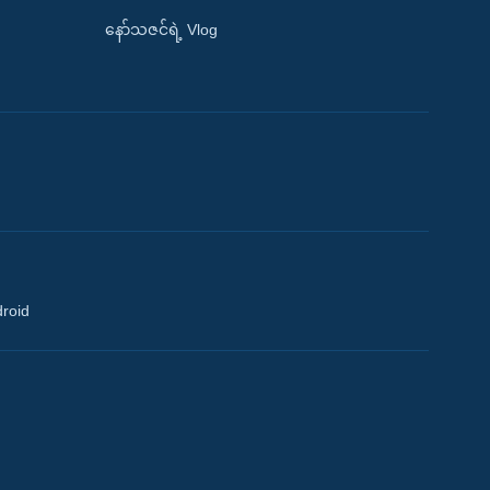
နော်သဇင်ရဲ့ Vlog
droid