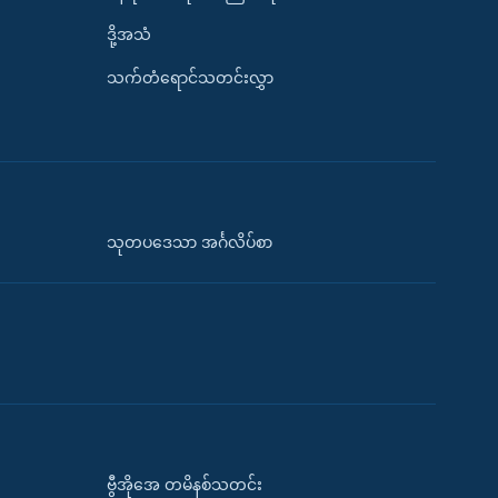
ဒို့အသံ
သက်တံရောင်သတင်းလွှာ
သုတပဒေသာ အင်္ဂလိပ်စာ
ဗွီအိုအေ တမိနစ်သတင်း