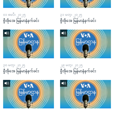
၀၁ ဧၿပီ၊ ၂၀၂၅
၃၁ မတ္၊ ၂၀၂၅
ဗွီအိုအေ မြန်မာနံနက်ခင်း
ဗွီအိုအေ မြန်မာနံနက်ခင်း
၃၀ မတ္၊ ၂၀၂၅
၂၉ မတ္၊ ၂၀၂၅
ဗွီအိုအေ မြန်မာနံနက်ခင်း
ဗွီအိုအေ မြန်မာနံနက်ခင်း