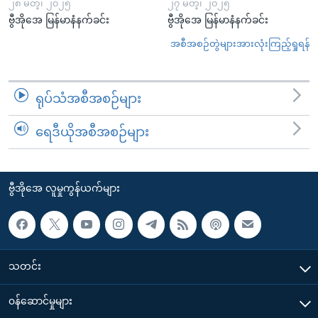
၂၈ မတ္၊ ၂၀၂၅
၂၇ မတ္၊ ၂၀၂၅
ဗွီအိုအေ မြန်မာနံနက်ခင်း
ဗွီအိုအေ မြန်မာနံနက်ခင်း
အစီအစဉ်တွဲများအားလုံးကြည့်ရှုရန်
ရုပ်သံအစီအစဉ်များ
ရေဒီယိုအစီအစဉ်များ
ဗွီအိုအေ လူမှုကွန်ယက်များ
သတင်း
၀န်ဆောင်မှုများ