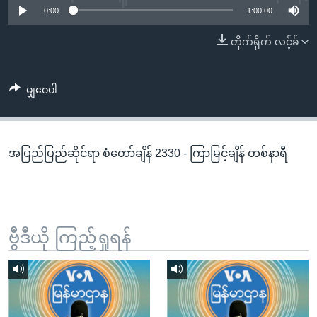
အ
0:00
1:00:00
သုတပဒေသာ အင်္ဂလိပ်စာ
ညွန်း
Learning English
တိုက်ရိုက် လင့်ခ်
စာမျက်နှာ
သို့
ဗွီအိုအေ လူမှုကွန်ယက်များ
ကျော်
မျှဝေပါ
ကြည့်
ရန်
ဘာသာစကားများ
ရှာဖွေ
အပြည်ပြည်ဆိုင်ရာ စံတော်ချိန် 2330 - ကြာမြင့်ချိန် တစ်နာရီ
ရန်
နေရာ
သို့
ကျော်
ရန်
ဗွီဒီယို ကြည့်ရှုရန်