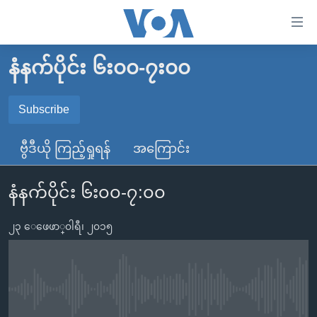
သုံး
ရ
လွယ်ကူ
နံနက်ပိုင်း ၆း၀၀-၇း၀၀
မူလစာမျက်နှာ
စေ
မြန်မာ
Subscribe
သည့်
SUBSCRIBE
ကမ္ဘာ့သတင်းများ
Link
ဗွီဒီယို ကြည့်ရှုရန်
အကြောင်း
ဗွီဒီယို
နိုင်ငံတကာ
များ
Spotify
သတင်းလွတ်လပ်ခွင့်
အမေရိကန်
ပင်မ
နံနက်ပိုင်း ၆း၀၀-၇:၀၀
ရပ်ဝန်းတခု လမ်းတခု အလွန်
တရုတ်
အကြောင်းအရာ
ရယူရန်
သို့
၂၃ ေဖေဖာ္၀ါရီ၊ ၂၀၁၅
အင်္ဂလိပ်စာလေ့လာမယ်
အစ္စရေး-ပါလက်စတိုင်း
ကျော်
အပတ်စဉ်ကဏ္ဍများ
အမေရိကန်သုံးအီဒီယံ
ကြည့်
ရေဒီယိုနှင့်ရုပ်သံ အချက်အလက်များ
မကြေးမုံရဲ့ အင်္ဂလိပ်စာ
ရေဒီယို
ရန်
No media source currently available
ပင်မ
ရေဒီယို/တီဗွီအစီအစဉ်
ရုပ်ရှင်ထဲက အင်္ဂလိပ်စာ
တီဗွီ