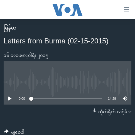
သုံး
ရ
လွယ်ကူ
မြန်မာ
မူလစာမျက်နှာ
စေ
Letters from Burma (02-15-2015)
မြန်မာ
သည့်
ကမ္ဘာ့သတင်းများ
၁၆ ေဖေဖာ္၀ါရီ၊ ၂၀၁၅
Link
ဗွီဒီယို
နိုင်ငံတကာ
များ
သတင်းလွတ်လပ်ခွင့်
အမေရိကန်
ပင်မ
ရပ်ဝန်းတခု လမ်းတခု အလွန်
တရုတ်
No media source currently available
အကြောင်းအရာ
သို့
အင်္ဂလိပ်စာလေ့လာမယ်
အစ္စရေး-ပါလက်စတိုင်း
0:00
14:29
ကျော်
အပတ်စဉ်ကဏ္ဍများ
အမေရိကန်သုံးအီဒီယံ
တိုက်ရိုက် လင့်ခ်
ကြည့်
ရေဒီယိုနှင့်ရုပ်သံ အချက်အလက်များ
မကြေးမုံရဲ့ အင်္ဂလိပ်စာ
ရေဒီယို
ရန်
ပင်မ
ရေဒီယို/တီဗွီအစီအစဉ်
ရုပ်ရှင်ထဲက အင်္ဂလိပ်စာ
တီဗွီ
မျှဝေပါ