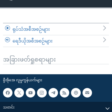
အ
သုတပဒေသာ အင်္ဂလိပ်စာ
ညွန်း
Learning English
စာမျက်နှာ
သို့
ဗွီအိုအေ လူမှုကွန်ယက်များ
ကျော်
ရုပ်သံအစီအစဉ်များ
ကြည့်
ရေဒီယိုအစီအစဉ်များ
ရန်
ဘာသာစကားများ
ရှာဖွေ
ရန်
အခြားဖတ်ရှုစရာများ
နေရာ
သို့
ကျော်
ဗွီအိုအေ လူမှုကွန်ယက်များ
ရန်
သတင်း