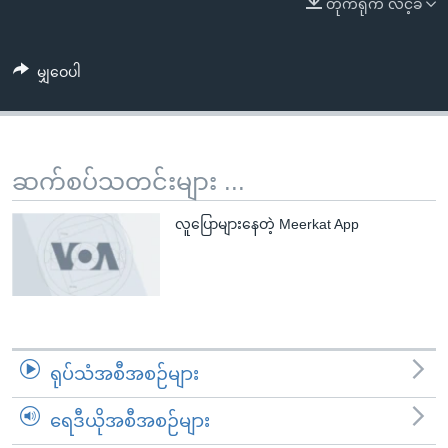
တိုက်ရိုက် လင့်ခ်
အ
သုတပဒေသာ အင်္ဂလိပ်စာ
ညွန်း
Learning English
စာမျက်နှာ
မျှဝေပါ
သို့
ဗွီအိုအေ လူမှုကွန်ယက်များ
ကျော်
ကြည့်
ရန်
ဆက်စပ်သတင်းများ ...
ဘာသာစကားများ
ရှာဖွေ
ရန်
လူပြောများနေတဲ့ Meerkat App
နေရာ
သို့
ကျော်
ရန်
ရုပ်သံအစီအစဉ်များ
ရေဒီယိုအစီအစဉ်များ