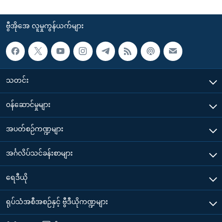
ဗွီအိုအေ လူမှုကွန်ယက်များ
သတင်း
၀န်ဆောင်မှုများ
အပတ်စဉ်ကဏ္ဍများ
အင်္ဂလိပ်သင်ခန်းစာများ
ရေဒီယို
ရုပ်သံအစီအစဉ်နှင့် ဗွီဒီယိုကဏ္ဍများ