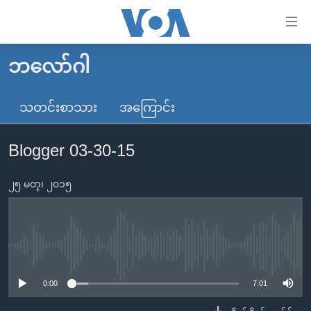
သုံး
ရ
လွယ်ကူ
ဘလော်ဂါ
မူလစာမျက်နှာ
စေ
မြန်မာ
သတင်းစာသား
အကြောင်း
သည့်
ကမ္ဘာ့သတင်းများ
Link
Blogger 03-30-15
ဗွီဒီယို
နိုင်ငံတကာ
များ
သတင်းလွတ်လပ်ခွင့်
အမေရိကန်
ပင်မ
၂၅ မတ္၊ ၂၀၁၅
ရပ်ဝန်းတခု လမ်းတခု အလွန်
တရုတ်
အကြောင်းအရာ
သို့
အင်္ဂလိပ်စာလေ့လာမယ်
အစ္စရေး-ပါလက်စတိုင်း
ကျော်
အပတ်စဉ်ကဏ္ဍများ
အမေရိကန်သုံးအီဒီယံ
No media source currently available
ကြည့်
ရေဒီယိုနှင့်ရုပ်သံ အချက်အလက်များ
မကြေးမုံရဲ့ အင်္ဂလိပ်စာ
ရေဒီယို
ရန်
0:00
7:01
ပင်မ
ရေဒီယို/တီဗွီအစီအစဉ်
ရုပ်ရှင်ထဲက အင်္ဂလိပ်စာ
တီဗွီ