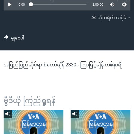
အ
0:00
1:00:00
သုတပဒေသာ အင်္ဂလိပ်စာ
ညွန်း
Learning English
တိုက်ရိုက် လင့်ခ်
စာမျက်နှာ
သို့
ဗွီအိုအေ လူမှုကွန်ယက်များ
ကျော်
မျှဝေပါ
ကြည့်
ရန်
ဘာသာစကားများ
ရှာဖွေ
အပြည်ပြည်ဆိုင်ရာ စံတော်ချိန် 2330 - ကြာမြင့်ချိန် တစ်နာရီ
ရန်
နေရာ
သို့
ကျော်
ရန်
ဗွီဒီယို ကြည့်ရှုရန်