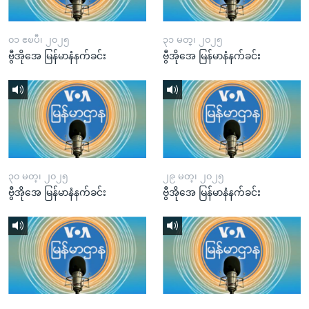
၀၁ ဧၿပီ၊ ၂၀၂၅
၃၁ မတ္၊ ၂၀၂၅
ဗွီအိုအေ မြန်မာနံနက်ခင်း
ဗွီအိုအေ မြန်မာနံနက်ခင်း
၃၀ မတ္၊ ၂၀၂၅
၂၉ မတ္၊ ၂၀၂၅
ဗွီအိုအေ မြန်မာနံနက်ခင်း
ဗွီအိုအေ မြန်မာနံနက်ခင်း