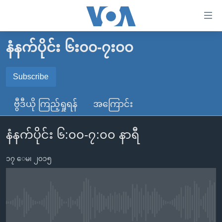
သုံး
ရ
လွယ်ကူ
နံနက်ပိုင်း ၆း၀၀-၇း၀၀
မူလစာမျက်နှာ
စေ
မြန်မာ
Subscribe
သည့်
SUBSCRIBE
ကမ္ဘာ့သတင်းများ
Link
ဗွီဒီယို ကြည့်ရှုရန်
အကြောင်း
ဗွီဒီယို
နိုင်ငံတကာ
များ
Spotify
သတင်းလွတ်လပ်ခွင့်
အမေရိကန်
ပင်မ
နံနက်ပိုင်း ၆:၀၀-၇:၀၀ နာရီ
ရပ်ဝန်းတခု လမ်းတခု အလွန်
တရုတ်
အကြောင်းအရာ
ရယူရန်
သို့
၁၇ ေမ၊ ၂၀၁၅
အင်္ဂလိပ်စာလေ့လာမယ်
အစ္စရေး-ပါလက်စတိုင်း
ကျော်
အပတ်စဉ်ကဏ္ဍများ
အမေရိကန်သုံးအီဒီယံ
ကြည့်
ရေဒီယိုနှင့်ရုပ်သံ အချက်အလက်များ
မကြေးမုံရဲ့ အင်္ဂလိပ်စာ
ရေဒီယို
ရန်
No media source currently available
ပင်မ
ရေဒီယို/တီဗွီအစီအစဉ်
ရုပ်ရှင်ထဲက အင်္ဂလိပ်စာ
တီဗွီ