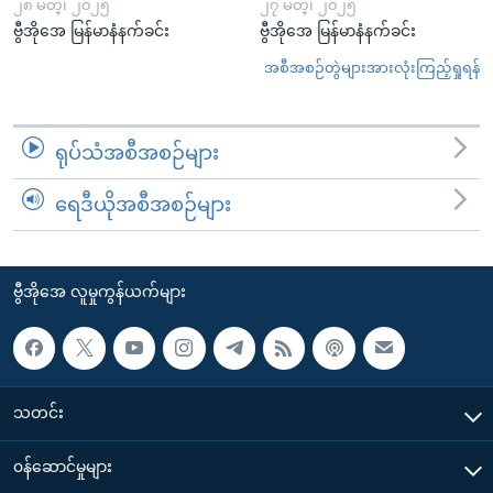
၂၈ မတ္၊ ၂၀၂၅
၂၇ မတ္၊ ၂၀၂၅
ဗွီအိုအေ မြန်မာနံနက်ခင်း
ဗွီအိုအေ မြန်မာနံနက်ခင်း
အစီအစဉ်တွဲများအားလုံးကြည့်ရှုရန်
ရုပ်သံအစီအစဉ်များ
ရေဒီယိုအစီအစဉ်များ
ဗွီအိုအေ လူမှုကွန်ယက်များ
သတင်း
၀န်ဆောင်မှုများ