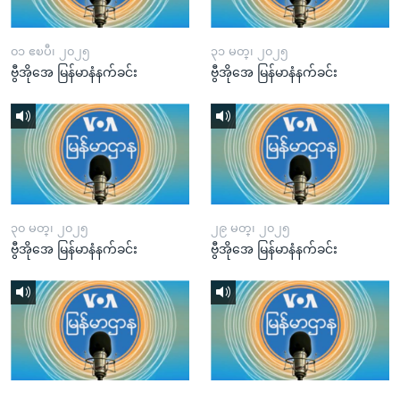
၀၁ ဧၿပီ၊ ၂၀၂၅
၃၁ မတ္၊ ၂၀၂၅
ဗွီအိုအေ မြန်မာနံနက်ခင်း
ဗွီအိုအေ မြန်မာနံနက်ခင်း
၃၀ မတ္၊ ၂၀၂၅
၂၉ မတ္၊ ၂၀၂၅
ဗွီအိုအေ မြန်မာနံနက်ခင်း
ဗွီအိုအေ မြန်မာနံနက်ခင်း