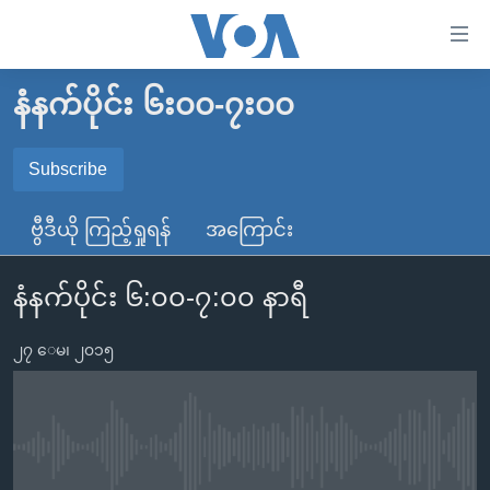
သုံး
ရ
လွယ်ကူ
နံနက်ပိုင်း ၆း၀၀-၇း၀၀
မူလစာမျက်နှာ
စေ
မြန်မာ
Subscribe
သည့်
SUBSCRIBE
ကမ္ဘာ့သတင်းများ
Link
ဗွီဒီယို ကြည့်ရှုရန်
အကြောင်း
ဗွီဒီယို
နိုင်ငံတကာ
များ
Spotify
သတင်းလွတ်လပ်ခွင့်
အမေရိကန်
ပင်မ
နံနက်ပိုင်း ၆:၀၀-၇:၀၀ နာရီ
ရပ်ဝန်းတခု လမ်းတခု အလွန်
တရုတ်
အကြောင်းအရာ
ရယူရန်
သို့
၂၇ ေမ၊ ၂၀၁၅
အင်္ဂလိပ်စာလေ့လာမယ်
အစ္စရေး-ပါလက်စတိုင်း
ကျော်
အပတ်စဉ်ကဏ္ဍများ
အမေရိကန်သုံးအီဒီယံ
ကြည့်
ရေဒီယိုနှင့်ရုပ်သံ အချက်အလက်များ
မကြေးမုံရဲ့ အင်္ဂလိပ်စာ
ရေဒီယို
ရန်
No media source currently available
ပင်မ
ရေဒီယို/တီဗွီအစီအစဉ်
ရုပ်ရှင်ထဲက အင်္ဂလိပ်စာ
တီဗွီ