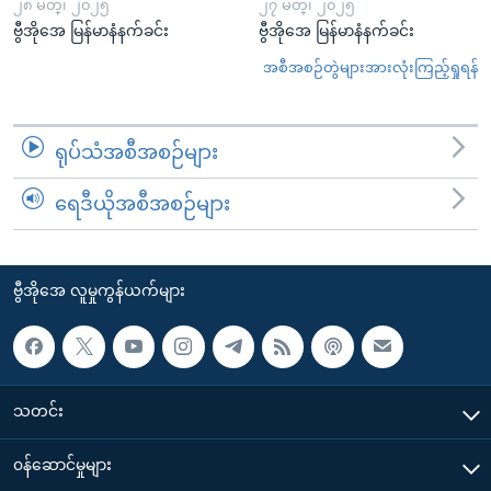
၂၈ မတ္၊ ၂၀၂၅
၂၇ မတ္၊ ၂၀၂၅
ဗွီအိုအေ မြန်မာနံနက်ခင်း
ဗွီအိုအေ မြန်မာနံနက်ခင်း
အစီအစဉ်တွဲများအားလုံးကြည့်ရှုရန်
ရုပ်သံအစီအစဉ်များ
ရေဒီယိုအစီအစဉ်များ
ဗွီအိုအေ လူမှုကွန်ယက်များ
သတင်း
၀န်ဆောင်မှုများ