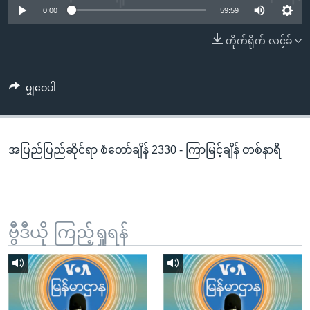
အ
0:00
59:59
သုတပဒေသာ အင်္ဂလိပ်စာ
ညွန်း
Learning English
တိုက်ရိုက် လင့်ခ်
စာမျက်နှာ
သို့
ဗွီအိုအေ လူမှုကွန်ယက်များ
ကျော်
မျှဝေပါ
ကြည့်
ရန်
ဘာသာစကားများ
ရှာဖွေ
အပြည်ပြည်ဆိုင်ရာ စံတော်ချိန် 2330 - ကြာမြင့်ချိန် တစ်နာရီ
ရန်
နေရာ
သို့
ကျော်
ရန်
ဗွီဒီယို ကြည့်ရှုရန်