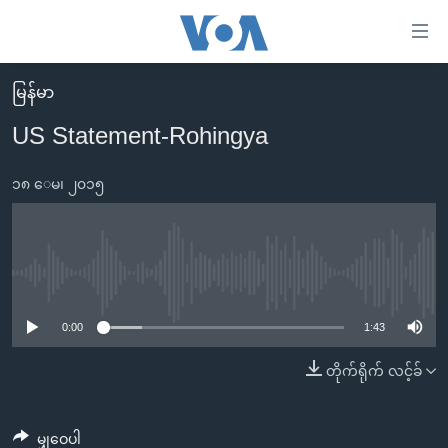
သုံး
ရ
လွယ်ကူ
မြန်မာ
မူလစာမျက်နှာ
စေ
US Statement-Rohingya
မြန်မာ
သည့်
ကမ္ဘာ့သတင်းများ
၁၈ ေမ၊ ၂၀၁၅
Link
ဗွီဒီယို
နိုင်ငံတကာ
များ
သတင်းလွတ်လပ်ခွင့်
အမေရိကန်
ပင်မ
ရပ်ဝန်းတခု လမ်းတခု အလွန်
တရုတ်
No media source currently available
အကြောင်းအရာ
သို့
အင်္ဂလိပ်စာလေ့လာမယ်
အစ္စရေး-ပါလက်စတိုင်း
0:00
1:43
ကျော်
အပတ်စဉ်ကဏ္ဍများ
အမေရိကန်သုံးအီဒီယံ
တိုက်ရိုက် လင့်ခ်
ကြည့်
ရေဒီယိုနှင့်ရုပ်သံ အချက်အလက်များ
မကြေးမုံရဲ့ အင်္ဂလိပ်စာ
ရေဒီယို
ရန်
ပင်မ
ရေဒီယို/တီဗွီအစီအစဉ်
ရုပ်ရှင်ထဲက အင်္ဂလိပ်စာ
တီဗွီ
မျှဝေပါ