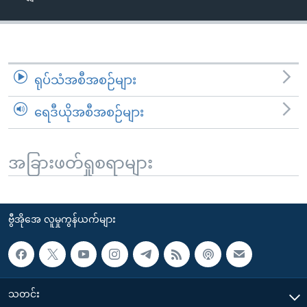
အ
သုတပဒေသာ အင်္ဂလိပ်စာ
ညွန်း
Learning English
စာမျက်နှာ
သို့
ဗွီအိုအေ လူမှုကွန်ယက်များ
ကျော်
ရုပ်သံအစီအစဉ်များ
ကြည့်
ရေဒီယိုအစီအစဉ်များ
ရန်
ဘာသာစကားများ
ရှာဖွေ
ရန်
အခြားဖတ်ရှုစရာများ
နေရာ
သို့
ကျော်
ဗွီအိုအေ လူမှုကွန်ယက်များ
ရန်
သတင်း