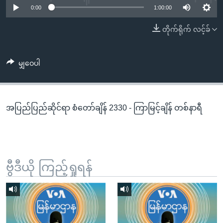
အ
0:00
1:00:00
သုတပဒေသာ အင်္ဂလိပ်စာ
ညွန်း
Learning English
တိုက်ရိုက် လင့်ခ်
စာမျက်နှာ
သို့
ဗွီအိုအေ လူမှုကွန်ယက်များ
ကျော်
မျှဝေပါ
ကြည့်
ရန်
ဘာသာစကားများ
ရှာဖွေ
အပြည်ပြည်ဆိုင်ရာ စံတော်ချိန် 2330 - ကြာမြင့်ချိန် တစ်နာရီ
ရန်
နေရာ
သို့
ကျော်
ရန်
ဗွီဒီယို ကြည့်ရှုရန်