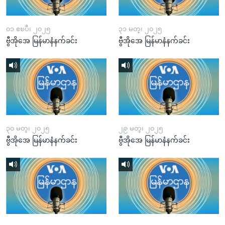
၀၁ ဧၿပီ၊ ၂၀၂၅
၃၁ မတ္၊ ၂၀၂၅
ဗွီအိုအေ မြန်မာနံနက်ခင်း
ဗွီအိုအေ မြန်မာနံနက်ခင်း
၃၀ မတ္၊ ၂၀၂၅
၂၉ မတ္၊ ၂၀၂၅
ဗွီအိုအေ မြန်မာနံနက်ခင်း
ဗွီအိုအေ မြန်မာနံနက်ခင်း