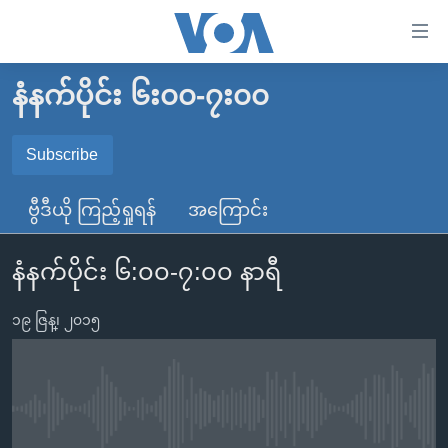
သုံး
ရ
လွယ်ကူ
နံနက်ပိုင်း ၆း၀၀-၇း၀၀
မူလစာမျက်နှာ
စေ
မြန်မာ
Subscribe
သည့်
SUBSCRIBE
ကမ္ဘာ့သတင်းများ
Link
ဗွီဒီယို ကြည့်ရှုရန်
အကြောင်း
ဗွီဒီယို
နိုင်ငံတကာ
များ
Spotify
သတင်းလွတ်လပ်ခွင့်
အမေရိကန်
ပင်မ
နံနက်ပိုင်း ၆:၀၀-၇:၀၀ နာရီ
ရပ်ဝန်းတခု လမ်းတခု အလွန်
တရုတ်
အကြောင်းအရာ
ရယူရန်
သို့
၁၉ ဇြန္၊ ၂၀၁၅
အင်္ဂလိပ်စာလေ့လာမယ်
အစ္စရေး-ပါလက်စတိုင်း
ကျော်
အပတ်စဉ်ကဏ္ဍများ
အမေရိကန်သုံးအီဒီယံ
ကြည့်
ရေဒီယိုနှင့်ရုပ်သံ အချက်အလက်များ
မကြေးမုံရဲ့ အင်္ဂလိပ်စာ
ရေဒီယို
ရန်
No media source currently available
ပင်မ
ရေဒီယို/တီဗွီအစီအစဉ်
ရုပ်ရှင်ထဲက အင်္ဂလိပ်စာ
တီဗွီ