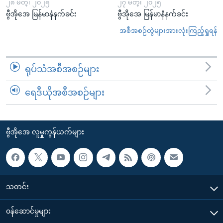
၂၈ မတ္၊ ၂၀၂၅
၂၇ မတ္၊ ၂၀၂၅
ဗွီအိုအေ မြန်မာနံနက်ခင်း
ဗွီအိုအေ မြန်မာနံနက်ခင်း
အစီအစဉ်တွဲများအားလုံးကြည့်ရှုရန်
ရုပ်သံအစီအစဉ်များ
ရေဒီယိုအစီအစဉ်များ
ဗွီအိုအေ လူမှုကွန်ယက်များ
သတင်း
၀န်ဆောင်မှုများ