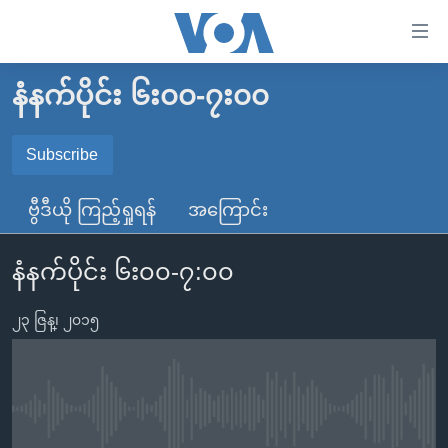
သုံး
ရ
လွယ်ကူ
နံနက်ပိုင်း ၆း၀၀-၇း၀၀
မူလစာမျက်နှာ
စေ
မြန်မာ
Subscribe
သည့်
SUBSCRIBE
ကမ္ဘာ့သတင်းများ
Link
ဗွီဒီယို ကြည့်ရှုရန်
အကြောင်း
ဗွီဒီယို
နိုင်ငံတကာ
များ
Spotify
သတင်းလွတ်လပ်ခွင့်
အမေရိကန်
ပင်မ
နံနက်ပိုင်း ၆း၀၀-၇:၀၀
ရပ်ဝန်းတခု လမ်းတခု အလွန်
တရုတ်
အကြောင်းအရာ
ရယူရန်
သို့
၂၃ ဇြန္၊ ၂၀၁၅
အင်္ဂလိပ်စာလေ့လာမယ်
အစ္စရေး-ပါလက်စတိုင်း
ကျော်
အပတ်စဉ်ကဏ္ဍများ
အမေရိကန်သုံးအီဒီယံ
ကြည့်
ရေဒီယိုနှင့်ရုပ်သံ အချက်အလက်များ
မကြေးမုံရဲ့ အင်္ဂလိပ်စာ
ရေဒီယို
ရန်
No media source currently available
ပင်မ
ရေဒီယို/တီဗွီအစီအစဉ်
ရုပ်ရှင်ထဲက အင်္ဂလိပ်စာ
တီဗွီ