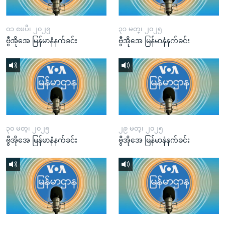
၀၁ ဧၿပီ၊ ၂၀၂၅
၃၁ မတ္၊ ၂၀၂၅
ဗွီအိုအေ မြန်မာနံနက်ခင်း
ဗွီအိုအေ မြန်မာနံနက်ခင်း
၃၀ မတ္၊ ၂၀၂၅
၂၉ မတ္၊ ၂၀၂၅
ဗွီအိုအေ မြန်မာနံနက်ခင်း
ဗွီအိုအေ မြန်မာနံနက်ခင်း