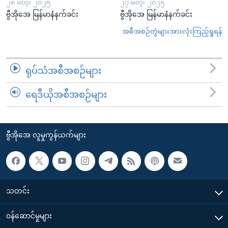
၂၈ မတ္၊ ၂၀၂၅
၂၇ မတ္၊ ၂၀၂၅
ဗွီအိုအေ မြန်မာနံနက်ခင်း
ဗွီအိုအေ မြန်မာနံနက်ခင်း
အစီအစဉ်တွဲများအားလုံးကြည့်ရှုရန်
ရုပ်သံအစီအစဉ်များ
ရေဒီယိုအစီအစဉ်များ
ဗွီအိုအေ လူမှုကွန်ယက်များ
သတင်း
၀န်ဆောင်မှုများ