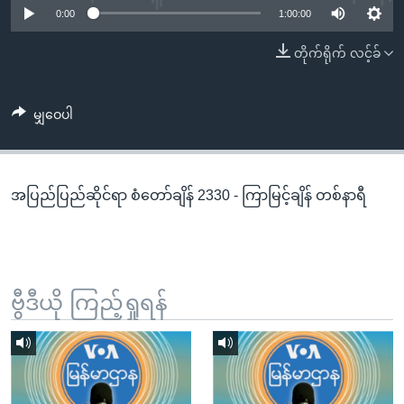
အ
0:00
1:00:00
သုတပဒေသာ အင်္ဂလိပ်စာ
ညွန်း
Learning English
တိုက်ရိုက် လင့်ခ်
စာမျက်နှာ
သို့
ဗွီအိုအေ လူမှုကွန်ယက်များ
ကျော်
မျှဝေပါ
ကြည့်
ရန်
ဘာသာစကားများ
ရှာဖွေ
အပြည်ပြည်ဆိုင်ရာ စံတော်ချိန် 2330 - ကြာမြင့်ချိန် တစ်နာရီ
ရန်
နေရာ
သို့
ကျော်
ရန်
ဗွီဒီယို ကြည့်ရှုရန်