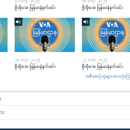
၃၁ မတ္၊ ၂၀၂၅
၃၀ မတ္၊ ၂၀၂၅
ဗွီအိုအေ မြန်မာနံနက်ခင်း
ဗွီအိုအေ မြန်မာနံနက်ခင်း
၂၈ မတ္၊ ၂၀၂၅
၂၇ မတ္၊ ၂၀၂၅
ဗွီအိုအေ မြန်မာနံနက်ခင်း
ဗွီအိုအေ မြန်မာနံနက်ခင်း
အစီအစဉ်တွဲများအားလုံးကြည့
း
ား