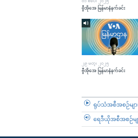
၀၁ ဧၿပီ၊ ၂၀၂၅
ဗွီအိုအေ မြန်မာနံနက်ခင်း
၂၉ မတ္၊ ၂၀၂၅
ဗွီအိုအေ မြန်မာနံနက်ခင်း
ရုပ်သံအစီအစဉ်မျာ
ရေဒီယိုအစီအစဉ်မျ