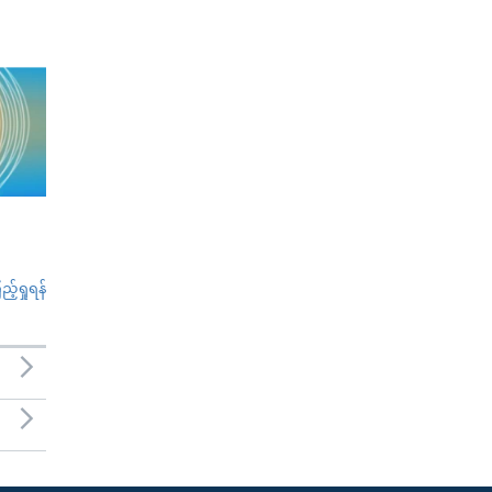
်ရှုရန်