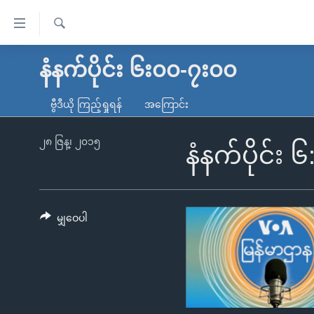
သုံး
ရ
ရှာဖွေ
လွယ်ကူ
မူလစာမျက်နှာ
နံနက်ပိုင်း ၆း၀၀-၇း၀၀
ရ
စေ
မြန်မာ
လာ
ဗွီဒီယို ကြည့်ရှုရန်
အကြောင်း
သည့်
ဒ်
ကမ္ဘာ့သတင်းများ
Link
ဗွီဒီယို
နိုင်ငံတကာ
၂၈ ဇြန္၊ ၂၀၁၅
နံနက်ပိုင်း 
များ
သတင်းလွတ်လပ်ခွင့်
အမေရိကန်
ပင်မ
ရပ်ဝန်းတခု လမ်းတခု အလွန်
တရုတ်
အကြောင်းအရာ
အင်္ဂလိပ်စာလေ့လာမယ်
အစ္စရေး-ပါလက်စတိုင်း
မျှဝေပါ
သို့
အပတ်စဉ်ကဏ္ဍများ
အမေရိကန်သုံးအီဒီယံ
ကျော်
ကြည့်
ရေဒီယိုနှင့်ရုပ်သံ အချက်အလက်များ
မကြေးမုံရဲ့ အင်္ဂလိပ်စာ
ရေဒီယို
ရန်
ရေဒီယို/တီဗွီအစီအစဉ်
ရုပ်ရှင်ထဲက အင်္ဂလိပ်စာ
တီဗွီ
ပင်မ