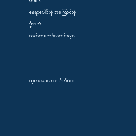
Gen Z
နေရာပေါင်းစုံ အကြောင်းစုံ
ဒို့အသံ
သက်တံရောင်သတင်းလွှာ
သုတပဒေသာ အင်္ဂလိပ်စာ