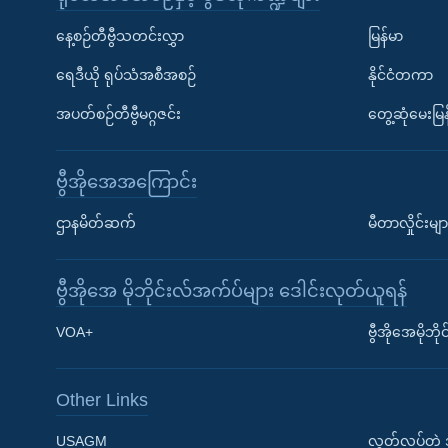
နေ့စဉ်တီဗွီသတင်းလွှာ
မြန်မာ
ရေဒီယို ရုပ်သံအစီအစဉ်
နိုင်ငံတကာ
အပတ်စဉ်တီဗွီမဂ္ဂဇင်း
တွေ့ဆုံမေးမြန
ဗွီအိုအေအကြောင်း
ဌာနမိတ်ဆက်
မီတာလှိုင်းမျာ
ဗွီအိုအေ မိုဘိုင်းလ်အက်ပ်များ ဒေါင်းလုတ်ယူရန်
Learning English
VOA+
ဗွီအိုအေမိုဘ
ဗွီအိုအေ လူမှုကွန်ယက်များ
Other Links
USAGM
လွတ်လပ်တဲ့