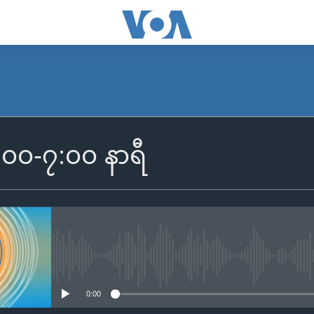
SUBSCRIBE
၆:၀၀-၇:၀၀ နာရီ
Apple Podcasts
Spotify
ရယူရန်
No media source currently availa
0:00