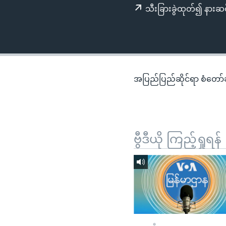
သုတပဒေသာ အင်္ဂလိပ်စာ
အ
သီးခြားခွဲထုတ်၍ နားဆင
ညွန်း
စာမျက်နှာ
သို့
ကျော်
ကြည့်
အပြည်ပြည်ဆိုင်ရာ စံတော်ချိ
ရန်
ရှာဖွေ
ရန်
နေရာ
ဗွီဒီယို ကြည့်ရှုရန်
သို့
ကျော်
ရန်