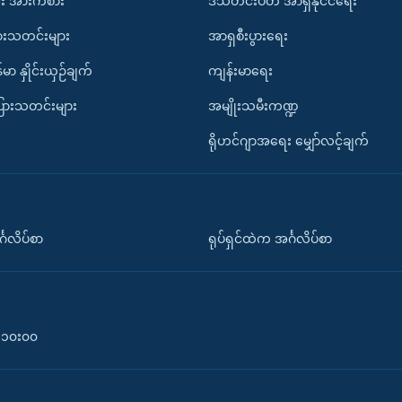
း အားကစား
ဒီသီတင်းပတ် အာရှနိုင်ငံရေး
ားသတင်းများ
အာရှစီးပွားရေး
်မာ နှိုင်းယှဉ်ချက်
ကျန်းမာရေး
ပြားသတင်းများ
အမျိုးသမီးကဏ္ဍ
ရိုဟင်ဂျာအရေး မျှော်လင့်ချက်
်္ဂလိပ်စာ
ရုပ်ရှင်ထဲက အင်္ဂလိပ်စာ
၀-၁၀း၀၀