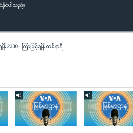
်နိုင်ပါသည်။
န် 2330 - ကြာမြင့်ချိန် တစ်နာရီ