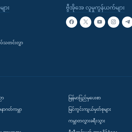
ုများ
ဗွီအိုအေ လူမှုကွန်ယက်များ
းလ်သတင်းလွှာ
ပညာ
မြန်မာပြည်မှပေးစာ
အနာဂတ်ကမ္ဘာ
မြင်ကွင်းကျယ်မှတ်စုများ
ကမ္ဘာတလွှားခရီးသွား