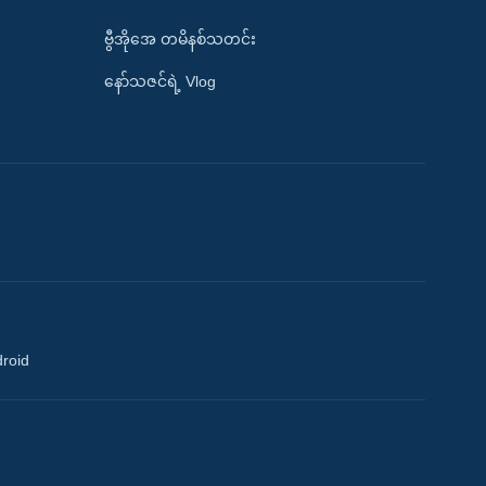
ဗွီအိုအေ တမိနစ်သတင်း
နော်သဇင်ရဲ့ Vlog
droid