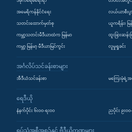
ဒီမိုကရေစီရေးရာ
တပတ်အတွင်
အမေရိကန်နိုင်ငံရေး
လယ်ယာစီးပွ
သတင်းထောက်မှတ်စု
ယူကရိန်း၊ မြန
ကမ္ဘာ့သတင်းမီဒီယာထဲက မြန်မာ
ထူးခြားဆန်း
ကမ္ဘာ့ မြန်မာ့ မီဒီယာမြင်ကွင်း
လူမှုရှုခင်း
အင်္ဂလိပ်သင်ခန်းစာများ
အီဒီယံသင်ခန်းစာ
မကြေးမုံရဲ့အင
ရေဒီယို
နံနက်ပိုင်း ၆း၀၀-ရး၀၀
ညပိုင်း ၉း၀
ရုပ်သံအစီအစဉ်နှင့် ဗွီဒီယိုကဏ္ဍများ