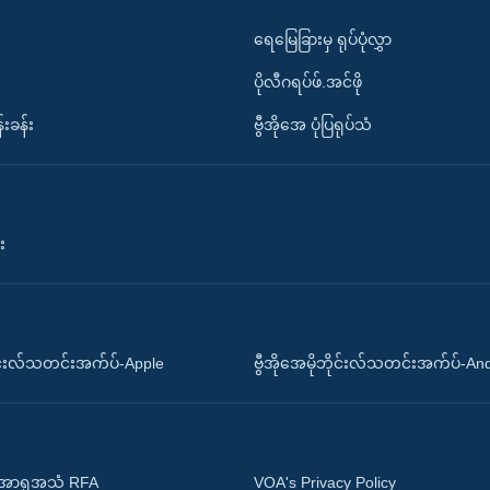
ရေမြေခြားမှ ရုပ်ပုံလွှာ
ပိုလီဂရပ်ဖ်.အင်ဖို
်းခန်း
ဗွီအိုအေ ပုံပြရုပ်သံ
း
ိုင်းလ်သတင်းအက်ပ်-Apple
ဗွီအိုအေမိုဘိုင်းလ်သတင်းအက်ပ်-An
 အာရှအသံ RFA
VOA's Privacy Policy