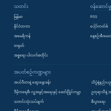
သတင်း
၀န်ဆောင်မှ
မြန်မာ
RSS
နိုင်ငံတကာ
ပေါ့ဒ်ကတ်စ်
အမေရိကန်
နေ့စဉ်အီးမေ
တရုတ်
အစ္စရေး-ပါလက်စတိုင်း
အပတ်စဉ်ကဏ္ဍများ
အယ်ဒီတာနဲ့ ဆွေးနွေးခန်း
သိပ္ပံနဲ့နည်း
ဒီမိုကရေစီ၊ လူ့အခွင့်အရေးနှင့် ခေတ်ပြိုင်ကမ္ဘာ
ဥတုရာသီနဲ့ 
သတင်းသုံးသပ်ချက်
စီးပွားရေး