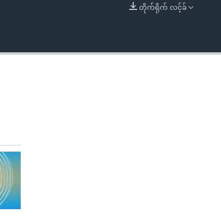
တိုက်ရိုက် လင့်ခ်
EMBED