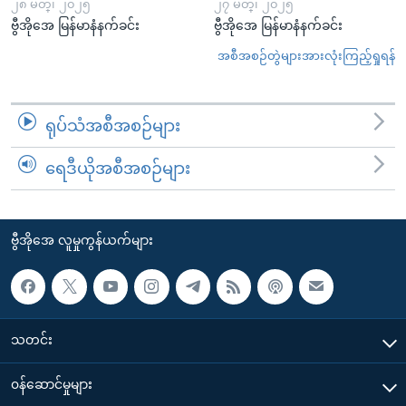
၂၈ မတ္၊ ၂၀၂၅
၂၇ မတ္၊ ၂၀၂၅
ဗွီအိုအေ မြန်မာနံနက်ခင်း
ဗွီအိုအေ မြန်မာနံနက်ခင်း
အစီအစဉ်တွဲများအားလုံးကြည့်ရှုရန်
ရုပ်သံအစီအစဉ်များ
ရေဒီယိုအစီအစဉ်များ
ဗွီအိုအေ လူမှုကွန်ယက်များ
သတင်း
၀န်ဆောင်မှုများ