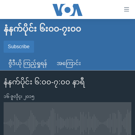
သုံး
ရ
လွယ်ကူ
နံနက်ပိုင်း ၆း၀၀-၇း၀၀
မူလစာမျက်နှာ
စေ
မြန်မာ
Subscribe
သည့်
SUBSCRIBE
ကမ္ဘာ့သတင်းများ
Link
ဗွီဒီယို ကြည့်ရှုရန်
အကြောင်း
ဗွီဒီယို
နိုင်ငံတကာ
များ
Spotify
သတင်းလွတ်လပ်ခွင့်
အမေရိကန်
ပင်မ
နံနက်ပိုင်း ၆:၀၀-၇:၀၀ နာရီ
ရပ်ဝန်းတခု လမ်းတခု အလွန်
တရုတ်
အကြောင်းအရာ
ရယူရန်
သို့
၁၆ ဇူလိုင္၊ ၂၀၁၅
အင်္ဂလိပ်စာလေ့လာမယ်
အစ္စရေး-ပါလက်စတိုင်း
ကျော်
အပတ်စဉ်ကဏ္ဍများ
အမေရိကန်သုံးအီဒီယံ
ကြည့်
ရေဒီယိုနှင့်ရုပ်သံ အချက်အလက်များ
မကြေးမုံရဲ့ အင်္ဂလိပ်စာ
ရေဒီယို
ရန်
No media source currently available
ပင်မ
ရေဒီယို/တီဗွီအစီအစဉ်
ရုပ်ရှင်ထဲက အင်္ဂလိပ်စာ
တီဗွီ