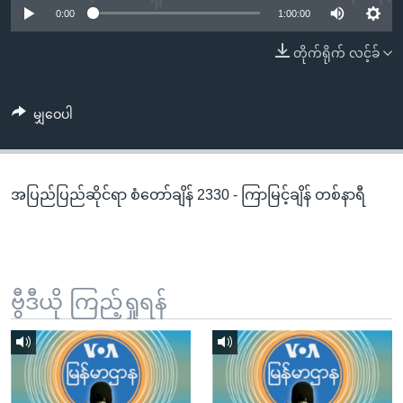
အ
0:00
1:00:00
သုတပဒေသာ အင်္ဂလိပ်စာ
ညွန်း
Learning English
တိုက်ရိုက် လင့်ခ်
စာမျက်နှာ
သို့
ဗွီအိုအေ လူမှုကွန်ယက်များ
ကျော်
မျှဝေပါ
ကြည့်
ရန်
ဘာသာစကားများ
ရှာဖွေ
အပြည်ပြည်ဆိုင်ရာ စံတော်ချိန် 2330 - ကြာမြင့်ချိန် တစ်နာရီ
ရန်
နေရာ
သို့
ကျော်
ရန်
ဗွီဒီယို ကြည့်ရှုရန်