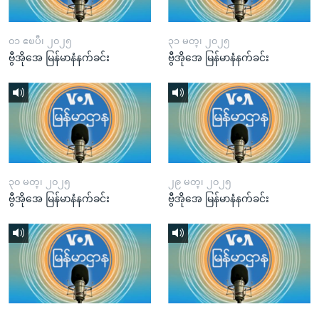
၀၁ ဧၿပီ၊ ၂၀၂၅
၃၁ မတ္၊ ၂၀၂၅
ဗွီအိုအေ မြန်မာနံနက်ခင်း
ဗွီအိုအေ မြန်မာနံနက်ခင်း
၃၀ မတ္၊ ၂၀၂၅
၂၉ မတ္၊ ၂၀၂၅
ဗွီအိုအေ မြန်မာနံနက်ခင်း
ဗွီအိုအေ မြန်မာနံနက်ခင်း