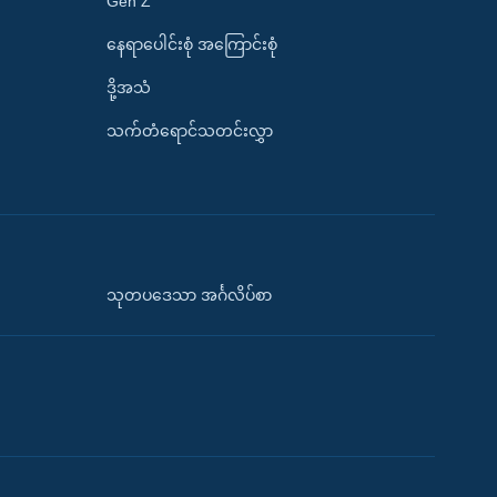
Gen Z
နေရာပေါင်းစုံ အကြောင်းစုံ
ဒို့အသံ
သက်တံရောင်သတင်းလွှာ
သုတပဒေသာ အင်္ဂလိပ်စာ