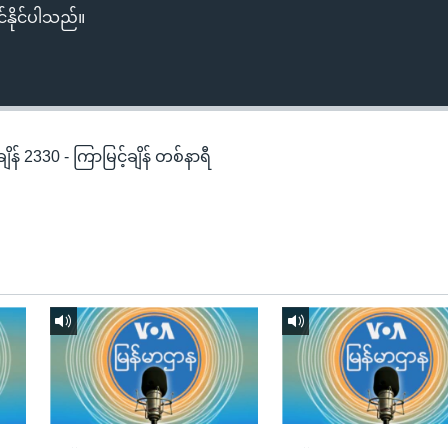
်နိုင်ပါသည်။
န် 2330 - ကြာမြင့်ချိန် တစ်နာရီ