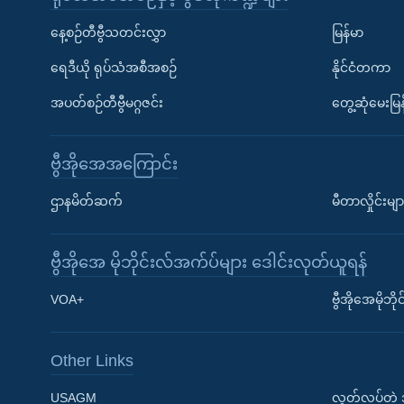
နေ့စဉ်တီဗွီသတင်းလွှာ
မြန်မာ
ရေဒီယို ရုပ်သံအစီအစဉ်
နိုင်ငံတကာ
အပတ်စဉ်တီဗွီမဂ္ဂဇင်း
တွေ့ဆုံမေးမြန
ဗွီအိုအေအကြောင်း
ဌာနမိတ်ဆက်
မီတာလှိုင်းမျာ
ဗွီအိုအေ မိုဘိုင်းလ်အက်ပ်များ ဒေါင်းလုတ်ယူရန်
Learning English
VOA+
ဗွီအိုအေမိုဘ
ဗွီအိုအေ လူမှုကွန်ယက်များ
Other Links
USAGM
လွတ်လပ်တဲ့