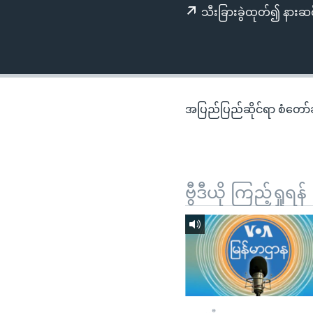
သုတပဒေသာ အင်္ဂလိပ်စာ
အ
သီးခြားခွဲထုတ်၍ နားဆင
ညွန်း
စာမျက်နှာ
သို့
ကျော်
ကြည့်
အပြည်ပြည်ဆိုင်ရာ စံတော်ချိ
ရန်
ရှာဖွေ
ရန်
နေရာ
ဗွီဒီယို ကြည့်ရှုရန်
သို့
ကျော်
ရန်