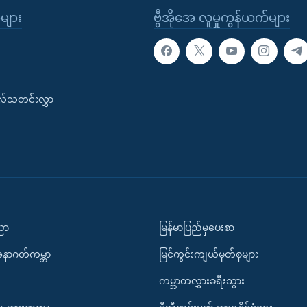
ုများ
ဗွီအိုအေ လူမှုကွန်ယက်များ
းလ်သတင်းလွှာ
ပညာ
မြန်မာပြည်မှပေးစာ
အနာဂတ်ကမ္ဘာ
မြင်ကွင်းကျယ်မှတ်စုများ
ကမ္ဘာတလွှားခရီးသွား