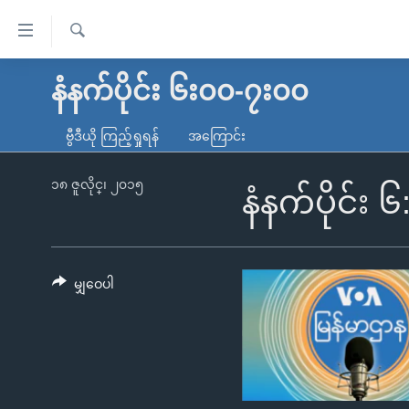
သုံး
ရ
ရှာဖွေ
လွယ်ကူ
မူလစာမျက်နှာ
နံနက်ပိုင်း ၆း၀၀-၇း၀၀
ရ
စေ
မြန်မာ
လာ
ဗွီဒီယို ကြည့်ရှုရန်
အကြောင်း
သည့်
ဒ်
ကမ္ဘာ့သတင်းများ
Link
ဗွီဒီယို
နိုင်ငံတကာ
၁၈ ဇူလိုင္၊ ၂၀၁၅
နံနက်ပိုင်း 
များ
သတင်းလွတ်လပ်ခွင့်
အမေရိကန်
ပင်မ
ရပ်ဝန်းတခု လမ်းတခု အလွန်
တရုတ်
အကြောင်းအရာ
အင်္ဂလိပ်စာလေ့လာမယ်
အစ္စရေး-ပါလက်စတိုင်း
မျှဝေပါ
သို့
အပတ်စဉ်ကဏ္ဍများ
အမေရိကန်သုံးအီဒီယံ
ကျော်
ကြည့်
ရေဒီယိုနှင့်ရုပ်သံ အချက်အလက်များ
မကြေးမုံရဲ့ အင်္ဂလိပ်စာ
ရေဒီယို
ရန်
ရေဒီယို/တီဗွီအစီအစဉ်
ရုပ်ရှင်ထဲက အင်္ဂလိပ်စာ
တီဗွီ
ပင်မ