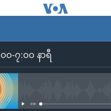
SUBSCRIBE
၆:၀၀-၇:၀၀ နာရီ
Apple Podcasts
Spotify
ရယူရန်
No media source currently availa
0:00