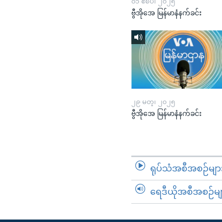
၀၁ ဧၿပီ၊ ၂၀၂၅
ဗွီအိုအေ မြန်မာနံနက်ခင်း
၂၉ မတ္၊ ၂၀၂၅
ဗွီအိုအေ မြန်မာနံနက်ခင်း
ရုပ်သံအစီအစဉ်မျာ
ရေဒီယိုအစီအစဉ်မျ