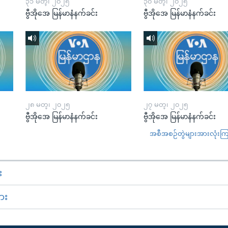
၃၁ မတ္၊ ၂၀၂၅
၃၀ မတ္၊ ၂၀၂၅
ဗွီအိုအေ မြန်မာနံနက်ခင်း
ဗွီအိုအေ မြန်မာနံနက်ခင်း
၂၈ မတ္၊ ၂၀၂၅
၂၇ မတ္၊ ၂၀၂၅
ဗွီအိုအေ မြန်မာနံနက်ခင်း
ဗွီအိုအေ မြန်မာနံနက်ခင်း
အစီအစဉ်တွဲများအားလုံးကြည့
း
ား