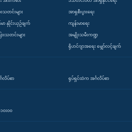
း အားကစား
ဒီသီတင်းပတ် အာရှနိုင်ငံရေး
ားသတင်းများ
အာရှစီးပွားရေး
်မာ နှိုင်းယှဉ်ချက်
ကျန်းမာရေး
ပြားသတင်းများ
အမျိုးသမီးကဏ္ဍ
ရိုဟင်ဂျာအရေး မျှော်လင့်ချက်
်္ဂလိပ်စာ
ရုပ်ရှင်ထဲက အင်္ဂလိပ်စာ
၀-၁၀း၀၀