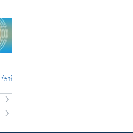
်ရှုရန်