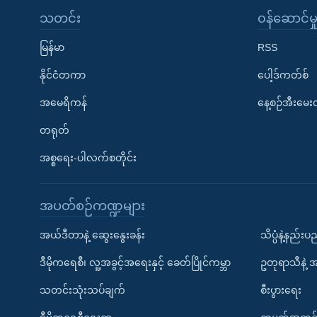
သတင်း
၀န်ဆောင်မှ
မြန်မာ
RSS
နိုင်ငံတကာ
ပေါ့ဒ်ကတ်စ်
အမေရိကန်
နေ့စဉ်အီးမေ
တရုတ်
အစ္စရေး-ပါလက်စတိုင်း
အပတ်စဉ်ကဏ္ဍများ
အယ်ဒီတာနဲ့ ဆွေးနွေးခန်း
သိပ္ပံနဲ့နည်း
ဒီမိုကရေစီ၊ လူ့အခွင့်အရေးနှင့် ခေတ်ပြိုင်ကမ္ဘာ
ဥတုရာသီနဲ့ 
သတင်းသုံးသပ်ချက်
စီးပွားရေး