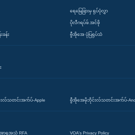
ရေမြေခြားမှ ရုပ်ပုံလွှာ
ပိုလီဂရပ်ဖ်.အင်ဖို
်းခန်း
ဗွီအိုအေ ပုံပြရုပ်သံ
း
ိုင်းလ်သတင်းအက်ပ်-Apple
ဗွီအိုအေမိုဘိုင်းလ်သတင်းအက်ပ်-An
 အာရှအသံ RFA
VOA's Privacy Policy