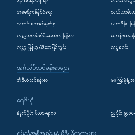
ဒီမိုကရေစီရေးရာ
တပတ်အတွင်
အမေရိကန်နိုင်ငံရေး
လယ်ယာစီးပွ
သတင်းထောက်မှတ်စု
ယူကရိန်း၊ မြန
ကမ္ဘာ့သတင်းမီဒီယာထဲက မြန်မာ
ထူးခြားဆန်း
ကမ္ဘာ့ မြန်မာ့ မီဒီယာမြင်ကွင်း
လူမှုရှုခင်း
အင်္ဂလိပ်သင်ခန်းစာများ
အီဒီယံသင်ခန်းစာ
မကြေးမုံရဲ့အင
ရေဒီယို
နံနက်ပိုင်း ၆း၀၀-ရး၀၀
ညပိုင်း ၉း၀
ရုပ်သံအစီအစဉ်နှင့် ဗွီဒီယိုကဏ္ဍများ