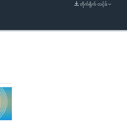
တိုက်ရိုက် လင့်ခ်
EMBED