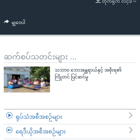
တိုက်ရိုက် လင့်ခ်
အ
သုတပဒေသာ အင်္ဂလိပ်စာ
ညွန်း
Learning English
စာမျက်နှာ
မျှဝေပါ
သို့
ဗွီအိုအေ လူမှုကွန်ယက်များ
ကျော်
ကြည့်
ရန်
ဆက်စပ်သတင်းများ ...
ဘာသာစကားများ
ရှာဖွေ
ရန်
သဘာ၀ ဘေးအန္တရာယ်နှင့် အစိုးရ၏
ကြိုတင် ပြင်ဆင်မှု
နေရာ
သို့
ကျော်
ရန်
ရုပ်သံအစီအစဉ်များ
ရေဒီယိုအစီအစဉ်များ