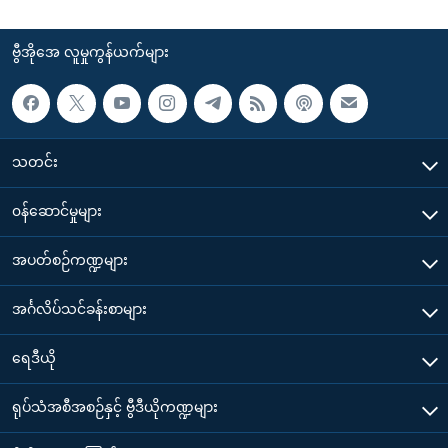
ဗွီအိုအေ လူမှုကွန်ယက်များ
သတင်း
၀န်ဆောင်မှုများ
အပတ်စဉ်ကဏ္ဍများ
အင်္ဂလိပ်သင်ခန်းစာများ
ရေဒီယို
ရုပ်သံအစီအစဉ်နှင့် ဗွီဒီယိုကဏ္ဍများ