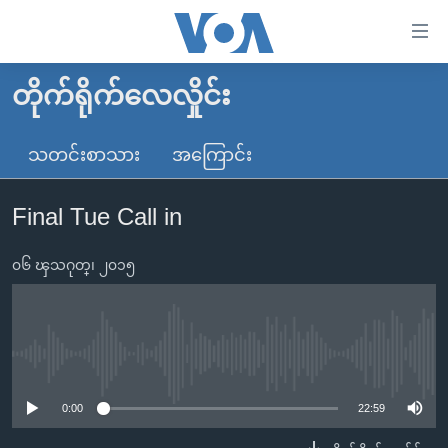
သုံး
ရ
လွယ်ကူ
တိုက်ရိုက်လေလှိုင်း
မူလစာမျက်နှာ
စေ
မြန်မာ
သတင်းစာသား
အကြောင်း
သည့်
ကမ္ဘာ့သတင်းများ
Link
Final Tue Call in
ဗွီဒီယို
နိုင်ငံတကာ
များ
သတင်းလွတ်လပ်ခွင့်
အမေရိကန်
ပင်မ
၀၆ ၾသဂုတ္၊ ၂၀၁၅
ရပ်ဝန်းတခု လမ်းတခု အလွန်
တရုတ်
အကြောင်းအရာ
သို့
အင်္ဂလိပ်စာလေ့လာမယ်
အစ္စရေး-ပါလက်စတိုင်း
ကျော်
အပတ်စဉ်ကဏ္ဍများ
အမေရိကန်သုံးအီဒီယံ
No media source currently available
ကြည့်
ရေဒီယိုနှင့်ရုပ်သံ အချက်အလက်များ
မကြေးမုံရဲ့ အင်္ဂလိပ်စာ
ရေဒီယို
ရန်
0:00
22:59
ပင်မ
ရေဒီယို/တီဗွီအစီအစဉ်
ရုပ်ရှင်ထဲက အင်္ဂလိပ်စာ
တီဗွီ