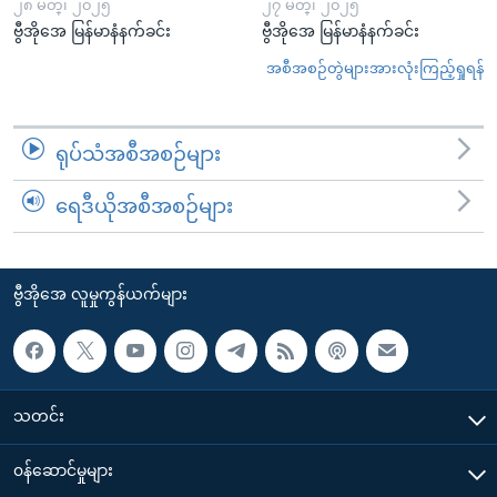
၂၈ မတ္၊ ၂၀၂၅
၂၇ မတ္၊ ၂၀၂၅
ဗွီအိုအေ မြန်မာနံနက်ခင်း
ဗွီအိုအေ မြန်မာနံနက်ခင်း
အစီအစဉ်တွဲများအားလုံးကြည့်ရှုရန်
ရုပ်သံအစီအစဉ်များ
ရေဒီယိုအစီအစဉ်များ
ဗွီအိုအေ လူမှုကွန်ယက်များ
သတင်း
၀န်ဆောင်မှုများ