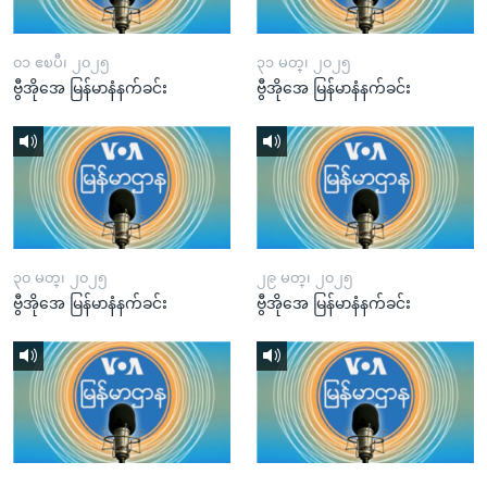
၀၁ ဧၿပီ၊ ၂၀၂၅
၃၁ မတ္၊ ၂၀၂၅
ဗွီအိုအေ မြန်မာနံနက်ခင်း
ဗွီအိုအေ မြန်မာနံနက်ခင်း
၃၀ မတ္၊ ၂၀၂၅
၂၉ မတ္၊ ၂၀၂၅
ဗွီအိုအေ မြန်မာနံနက်ခင်း
ဗွီအိုအေ မြန်မာနံနက်ခင်း