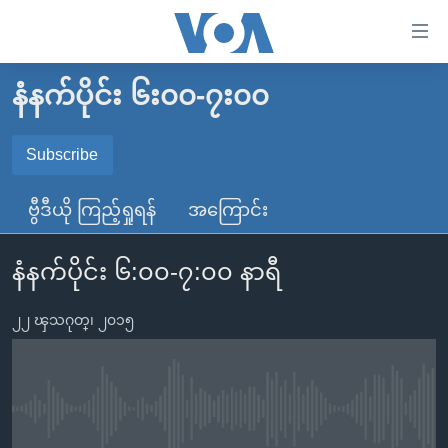
သုံး
ရ
လွယ်ကူ
နံနက်ပိုင်း ၆း၀၀-၇း၀၀
မူလစာမျက်နှာ
စေ
မြန်မာ
Subscribe
သည့်
SUBSCRIBE
ကမ္ဘာ့သတင်းများ
Link
ဗွီဒီယို ကြည့်ရှုရန်
အကြောင်း
ဗွီဒီယို
နိုင်ငံတကာ
များ
Spotify
သတင်းလွတ်လပ်ခွင့်
အမေရိကန်
ပင်မ
နံနက်ပိုင်း ၆:၀၀-၇:၀၀ နာရီ
ရပ်ဝန်းတခု လမ်းတခု အလွန်
တရုတ်
အကြောင်းအရာ
ရယူရန်
သို့
၂၂ ၾသဂုတ္၊ ၂၀၁၅
အင်္ဂလိပ်စာလေ့လာမယ်
အစ္စရေး-ပါလက်စတိုင်း
ကျော်
အပတ်စဉ်ကဏ္ဍများ
အမေရိကန်သုံးအီဒီယံ
ကြည့်
ရေဒီယိုနှင့်ရုပ်သံ အချက်အလက်များ
မကြေးမုံရဲ့ အင်္ဂလိပ်စာ
ရေဒီယို
ရန်
No media source currently available
ပင်မ
ရေဒီယို/တီဗွီအစီအစဉ်
ရုပ်ရှင်ထဲက အင်္ဂလိပ်စာ
တီဗွီ