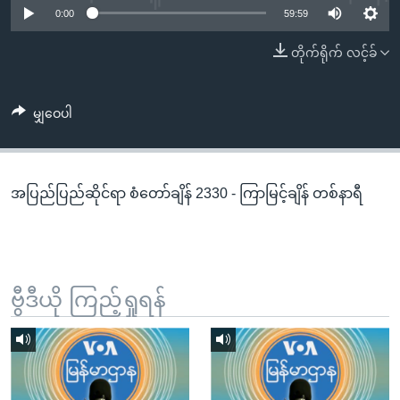
အ
0:00
59:59
သုတပဒေသာ အင်္ဂလိပ်စာ
ညွန်း
Learning English
တိုက်ရိုက် လင့်ခ်
စာမျက်နှာ
သို့
ဗွီအိုအေ လူမှုကွန်ယက်များ
ကျော်
မျှဝေပါ
ကြည့်
ရန်
ဘာသာစကားများ
ရှာဖွေ
အပြည်ပြည်ဆိုင်ရာ စံတော်ချိန် 2330 - ကြာမြင့်ချိန် တစ်နာရီ
ရန်
နေရာ
သို့
ကျော်
ရန်
ဗွီဒီယို ကြည့်ရှုရန်