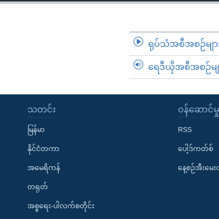
သုတပဒေသာ အင်္ဂလိပ်စာ
အ
ညွန်း
စာမျက်နှာ
သို့
ရုပ်သံအစီအစဉ်မျာ
ကျော်
ရေဒီယိုအစီအစဉ်မျ
ကြည့်
ရန်
ရှာဖွေ
ရန်
သတင်း
၀န်ဆောင်မှ
နေရာ
မြန်မာ
RSS
သို့
ကျော်
နိုင်ငံတကာ
ပေါ့ဒ်ကတ်စ်
ရန်
အမေရိကန်
နေ့စဉ်အီးမေ
တရုတ်
အစ္စရေး-ပါလက်စတိုင်း