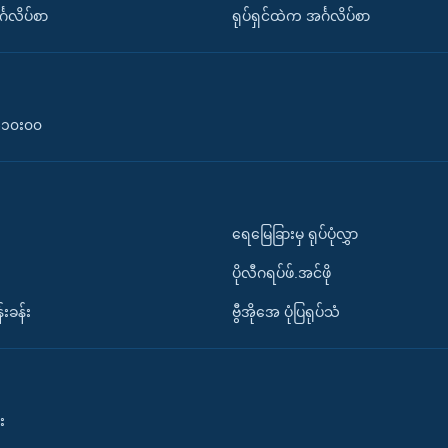
်္ဂလိပ်စာ
ရုပ်ရှင်ထဲက အင်္ဂလိပ်စာ
၀-၁၀း၀၀
ရေမြေခြားမှ ရုပ်ပုံလွှာ
ပိုလီဂရပ်ဖ်.အင်ဖို
်းခန်း
ဗွီအိုအေ ပုံပြရုပ်သံ
း