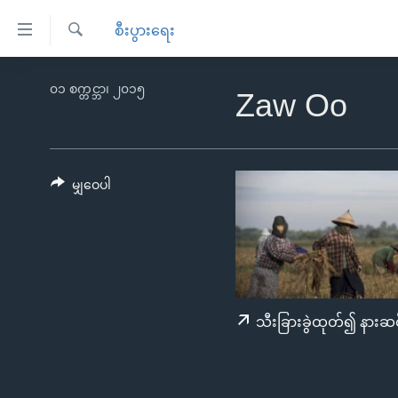
သုံး
စီးပွားရေး
ရ
ရှာဖွေ
လွယ်ကူ
မူလစာမျက်နှာ
၀၁ စက္တင္ဘာ၊ ၂၀၁၅
ရ
Zaw Oo
စေ
မြန်မာ
လာ
သည့်
ဒ်
ကမ္ဘာ့သတင်းများ
Link
ဗွီဒီယို
နိုင်ငံတကာ
မျှဝေပါ
များ
သတင်းလွတ်လပ်ခွင့်
အမေရိကန်
ပင်မ
ရပ်ဝန်းတခု လမ်းတခု အလွန်
တရုတ်
အကြောင်းအရာ
အင်္ဂလိပ်စာလေ့လာမယ်
အစ္စရေး-ပါလက်စတိုင်း
သို့
အပတ်စဉ်ကဏ္ဍများ
အမေရိကန်သုံးအီဒီယံ
ကျော်
သီးခြားခွဲထုတ်၍ နားဆင
ကြည့်
ရေဒီယိုနှင့်ရုပ်သံ အချက်အလက်များ
မကြေးမုံရဲ့ အင်္ဂလိပ်စာ
ရေဒီယို
ရန်
ရေဒီယို/တီဗွီအစီအစဉ်
ရုပ်ရှင်ထဲက အင်္ဂလိပ်စာ
တီဗွီ
ပင်မ