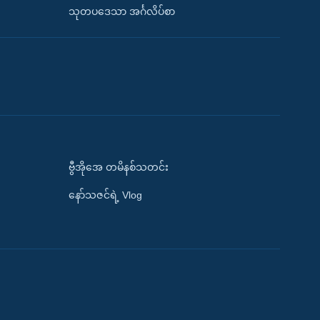
သုတပဒေသာ အင်္ဂလိပ်စာ
ဗွီအိုအေ တမိနစ်သတင်း
နော်သဇင်ရဲ့ Vlog