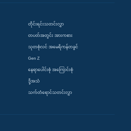
တိုင်းရင်းသတင်းလွှာ
တပတ်အတွင်း အားကစား
သုတစုံလင် အမေရိကန်တခွင်
Gen Z
နေရာပေါင်းစုံ အကြောင်းစုံ
ဒို့အသံ
သက်တံရောင်သတင်းလွှာ