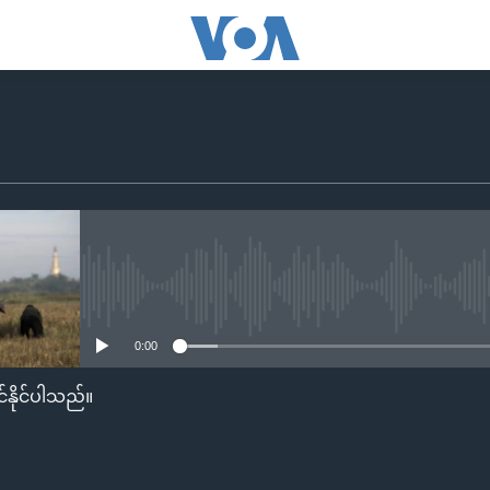
No media source currently availa
0:00
်နိုင်ပါသည်။