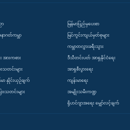
ပညာ
မြန်မာပြည်မှပေးစာ
အနာဂတ်ကမ္ဘာ
မြင်ကွင်းကျယ်မှတ်စုများ
ကမ္ဘာတလွှားခရီးသွား
း အားကစား
ဒီသီတင်းပတ် အာရှနိုင်ငံရေး
ားသတင်းများ
အာရှစီးပွားရေး
်မာ နှိုင်းယှဉ်ချက်
ကျန်းမာရေး
ပြားသတင်းများ
အမျိုးသမီးကဏ္ဍ
ရိုဟင်ဂျာအရေး မျှော်လင့်ချက်