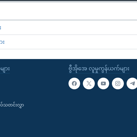
း
ား
ုများ
ဗွီအိုအေ လူမှုကွန်ယက်များ
းလ်သတင်းလွှာ