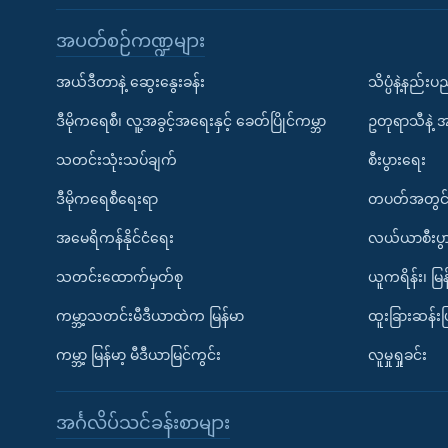
အပတ်စဉ်ကဏ္ဍများ
အယ်ဒီတာနဲ့ ဆွေးနွေးခန်း
သိပ္ပံနဲ့နည်း
ဒီမိုကရေစီ၊ လူ့အခွင့်အရေးနှင့် ခေတ်ပြိုင်ကမ္ဘာ
ဥတုရာသီနဲ့ 
သတင်းသုံးသပ်ချက်
စီးပွားရေး
ဒီမိုကရေစီရေးရာ
တပတ်အတွင်
အမေရိကန်နိုင်ငံရေး
လယ်ယာစီးပွ
သတင်းထောက်မှတ်စု
ယူကရိန်း၊ မြန
ကမ္ဘာ့သတင်းမီဒီယာထဲက မြန်မာ
ထူးခြားဆန်း
ကမ္ဘာ့ မြန်မာ့ မီဒီယာမြင်ကွင်း
လူမှုရှုခင်း
အင်္ဂလိပ်သင်ခန်းစာများ