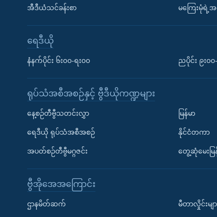
အီဒီယံသင်ခန်းစာ
မကြေးမုံရဲ့အင
ရေဒီယို
နံနက်ပိုင်း ၆း၀၀-ရး၀၀
ညပိုင်း ၉း၀
ရုပ်သံအစီအစဉ်နှင့် ဗွီဒီယိုကဏ္ဍများ
နေ့စဉ်တီဗွီသတင်းလွှာ
မြန်မာ
ရေဒီယို ရုပ်သံအစီအစဉ်
နိုင်ငံတကာ
အပတ်စဉ်တီဗွီမဂ္ဂဇင်း
တွေ့ဆုံမေးမြန
ဗွီအိုအေအကြောင်း
ဌာနမိတ်ဆက်
မီတာလှိုင်းမျာ