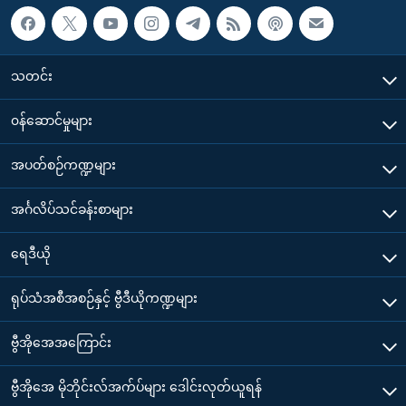
သတင်း
၀န်ဆောင်မှုများ
အပတ်စဉ်ကဏ္ဍများ
အင်္ဂလိပ်သင်ခန်းစာများ
ရေဒီယို
ရုပ်သံအစီအစဉ်နှင့် ဗွီဒီယိုကဏ္ဍများ
ဗွီအိုအေအကြောင်း
ဗွီအိုအေ မိုဘိုင်းလ်အက်ပ်များ ဒေါင်းလုတ်ယူရန်