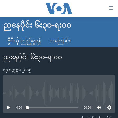
သုံး
ရ
လွယ်ကူ
ညနေပိုင်း ၆း၃၀-ရး၀၀
မူလစာမျက်နှာ
စေ
မြန်မာ
ဗွီဒီယို ကြည့်ရှုရန်
အကြောင်း
သည့်
ကမ္ဘာ့သတင်းများ
Link
ညနေပိုင်း ၆း၃၀-ရး၀၀
ဗွီဒီယို
နိုင်ငံတကာ
များ
သတင်းလွတ်လပ်ခွင့်
အမေရိကန်
ပင်မ
၁၇ စက္တင္ဘာ၊ ၂၀၁၅
ရပ်ဝန်းတခု လမ်းတခု အလွန်
တရုတ်
အကြောင်းအရာ
သို့
အင်္ဂလိပ်စာလေ့လာမယ်
အစ္စရေး-ပါလက်စတိုင်း
ကျော်
အပတ်စဉ်ကဏ္ဍများ
အမေရိကန်သုံးအီဒီယံ
No media source currently available
ကြည့်
ရေဒီယိုနှင့်ရုပ်သံ အချက်အလက်များ
မကြေးမုံရဲ့ အင်္ဂလိပ်စာ
ရေဒီယို
ရန်
0:00
30:00
ပင်မ
ရေဒီယို/တီဗွီအစီအစဉ်
ရုပ်ရှင်ထဲက အင်္ဂလိပ်စာ
တီဗွီ