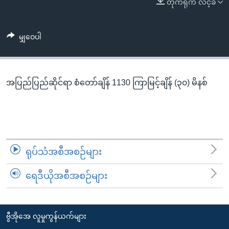
တိုက်ရိုက် လင့်ခ်
အ
သုတပဒေသာ အင်္ဂလိပ်စာ
ညွန်း
Learning English
စာမျက်နှာ
မျှဝေပါ
သို့
ဗွီအိုအေ လူမှုကွန်ယက်များ
ကျော်
ကြည့်
အပြည်ပြည်ဆိုင်ရာ စံတော်ချိန် 1130 ကြာမြင့်ချိန် (၃၀) မိနစ်
ရန်
ဘာသာစကားများ
ရှာဖွေ
ရန်
နေရာ
သို့
ရုပ်သံအစီအစဉ်များ
ကျော်
ရန်
ရေဒီယိုအစီအစဉ်များ
ဗွီအိုအေ လူမှုကွန်ယက်များ