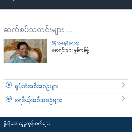
အ
သုတပဒေသာ အင်္ဂလိပ်စာ
ညွန်း
Learning English
စာမျက်နှာ
သို့
ဗွီအိုအေ လူမှုကွန်ယက်များ
ဆက်စပ်သတင်းများ ...
ကျော်
ကြည့်
ဒီမိုကရေစီရေးရာ
ရန်
မဲစာရင်းများ မှန်ကန်ဖို့
ဘာသာစကားများ
ရှာဖွေ
ရန်
နေရာ
သို့
ရုပ်သံအစီအစဉ်များ
ကျော်
ရန်
ရေဒီယိုအစီအစဉ်များ
ဗွီအိုအေ လူမှုကွန်ယက်များ