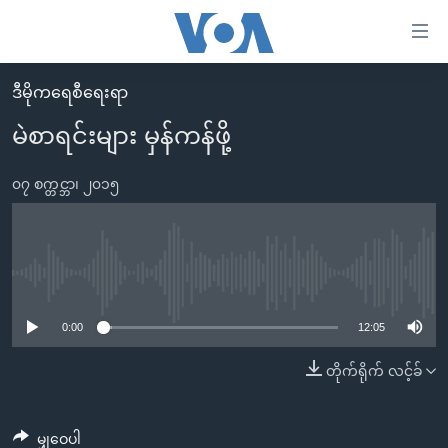
သုံး
ရ
လွယ်ကူ
ဒီမိုကရေစီရေးရာ
မူလစာမျက်နှာ
စေ
မဲစာရင်းများ မှန်ကန်ဖို့
မြန်မာ
သည့်
ကမ္ဘာ့သတင်းများ
၀၇ စက္တင္ဘာ၊ ၂၀၁၅
Link
ဗွီဒီယို
နိုင်ငံတကာ
များ
သတင်းလွတ်လပ်ခွင့်
အမေရိကန်
ပင်မ
ရပ်ဝန်းတခု လမ်းတခု အလွန်
တရုတ်
No media source currently available
အကြောင်းအရာ
သို့
အင်္ဂလိပ်စာလေ့လာမယ်
အစ္စရေး-ပါလက်စတိုင်း
0:00
12:05
ကျော်
အပတ်စဉ်ကဏ္ဍများ
အမေရိကန်သုံးအီဒီယံ
တိုက်ရိုက် လင့်ခ်
ကြည့်
ရေဒီယိုနှင့်ရုပ်သံ အချက်အလက်များ
မကြေးမုံရဲ့ အင်္ဂလိပ်စာ
ရေဒီယို
ရန်
ပင်မ
ရေဒီယို/တီဗွီအစီအစဉ်
ရုပ်ရှင်ထဲက အင်္ဂလိပ်စာ
တီဗွီ
မျှဝေပါ