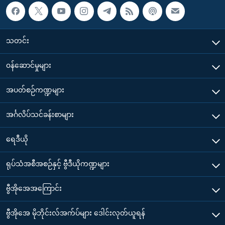
သတင်း
၀န်ဆောင်မှုများ
အပတ်စဉ်ကဏ္ဍများ
အင်္ဂလိပ်သင်ခန်းစာများ
ရေဒီယို
ရုပ်သံအစီအစဉ်နှင့် ဗွီဒီယိုကဏ္ဍများ
ဗွီအိုအေအကြောင်း
ဗွီအိုအေ မိုဘိုင်းလ်အက်ပ်များ ဒေါင်းလုတ်ယူရန်