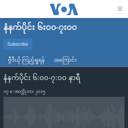
သုံး
ရ
လွယ်ကူ
နံနက်ပိုင်း ၆း၀၀-၇း၀၀
မူလစာမျက်နှာ
စေ
မြန်မာ
Subscribe
သည့်
SUBSCRIBE
ကမ္ဘာ့သတင်းများ
Link
ဗွီဒီယို ကြည့်ရှုရန်
အကြောင်း
ဗွီဒီယို
နိုင်ငံတကာ
များ
Spotify
သတင်းလွတ်လပ်ခွင့်
အမေရိကန်
ပင်မ
နံနက်ပိုင်း ၆:၀၀-၇:၀၀ နာရီ
ရပ်ဝန်းတခု လမ်းတခု အလွန်
တရုတ်
အကြောင်းအရာ
ရယူရန်
သို့
၁၇ ေအာက္တိုဘာ၊ ၂၀၁၅
အင်္ဂလိပ်စာလေ့လာမယ်
အစ္စရေး-ပါလက်စတိုင်း
ကျော်
အပတ်စဉ်ကဏ္ဍများ
အမေရိကန်သုံးအီဒီယံ
ကြည့်
ရေဒီယိုနှင့်ရုပ်သံ အချက်အလက်များ
မကြေးမုံရဲ့ အင်္ဂလိပ်စာ
ရေဒီယို
ရန်
No media source currently available
ပင်မ
ရေဒီယို/တီဗွီအစီအစဉ်
ရုပ်ရှင်ထဲက အင်္ဂလိပ်စာ
တီဗွီ