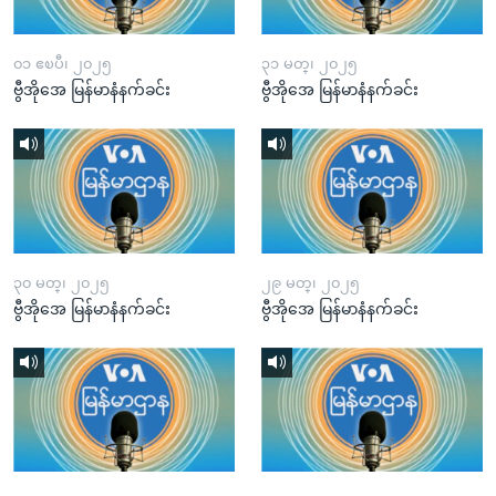
၀၁ ဧၿပီ၊ ၂၀၂၅
၃၁ မတ္၊ ၂၀၂၅
ဗွီအိုအေ မြန်မာနံနက်ခင်း
ဗွီအိုအေ မြန်မာနံနက်ခင်း
၃၀ မတ္၊ ၂၀၂၅
၂၉ မတ္၊ ၂၀၂၅
ဗွီအိုအေ မြန်မာနံနက်ခင်း
ဗွီအိုအေ မြန်မာနံနက်ခင်း