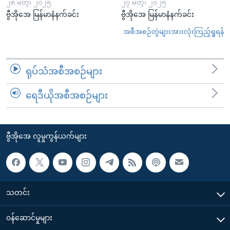
၂၈ မတ္၊ ၂၀၂၅
၂၇ မတ္၊ ၂၀၂၅
ဗွီအိုအေ မြန်မာနံနက်ခင်း
ဗွီအိုအေ မြန်မာနံနက်ခင်း
အစီအစဉ်တွဲများအားလုံးကြည့်ရှုရန်
ရုပ်သံအစီအစဉ်များ
ရေဒီယိုအစီအစဉ်များ
ဗွီအိုအေ လူမှုကွန်ယက်များ
သတင်း
၀န်ဆောင်မှုများ