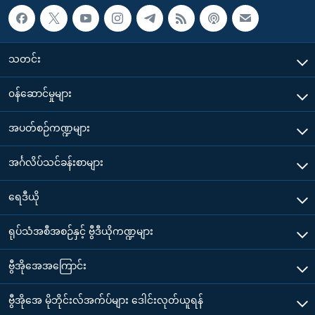
သတင်း
၀န်ဆောင်မှုများ
အပတ်စဉ်ကဏ္ဍများ
အင်္ဂလိပ်သင်ခန်းစာများ
ရေဒီယို
ရုပ်သံအစီအစဉ်နှင့် ဗွီဒီယိုကဏ္ဍများ
ဗွီအိုအေအကြောင်း
ဗွီအိုအေ မိုဘိုင်းလ်အက်ပ်များ ဒေါင်းလုတ်ယူရန်