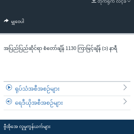
တိုက်ရိုက် လင့်ခ်
အ
သုတပဒေသာ အင်္ဂလိပ်စာ
ညွန်း
Learning English
စာမျက်နှာ
မျှဝေပါ
သို့
ဗွီအိုအေ လူမှုကွန်ယက်များ
ကျော်
ကြည့်
အပြည်ပြည်ဆိုင်ရာ စံတော်ချိန် 1130 ကြာမြင့်ချိန် (၁) နာရီ
ရန်
ဘာသာစကားများ
ရှာဖွေ
ရန်
နေရာ
သို့
ရုပ်သံအစီအစဉ်များ
ကျော်
ရန်
ရေဒီယိုအစီအစဉ်များ
ဗွီအိုအေ လူမှုကွန်ယက်များ