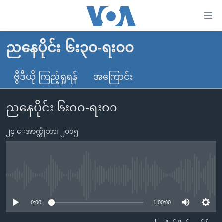
သုံး
ရ
လွယ်ကူ
ညနေပိုင်း ၆း၃၀-ရး၀၀
မူလစာမျက်နှာ
စေ
မြန်မာ
ဗွီဒီယို ကြည့်ရှုရန်
အကြောင်း
သည့်
ကမ္ဘာ့သတင်းများ
Link
ညနေပိုင်း ၆း၀၀-ရး၀၀
ဗွီဒီယို
နိုင်ငံတကာ
များ
သတင်းလွတ်လပ်ခွင့်
အမေရိကန်
ပင်မ
၂၄ ေအာက္တိုဘာ၊ ၂၀၁၅
ရပ်ဝန်းတခု လမ်းတခု အလွန်
တရုတ်
အကြောင်းအရာ
သို့
အင်္ဂလိပ်စာလေ့လာမယ်
အစ္စရေး-ပါလက်စတိုင်း
ကျော်
အပတ်စဉ်ကဏ္ဍများ
အမေရိကန်သုံးအီဒီယံ
No media source currently available
ကြည့်
ရေဒီယိုနှင့်ရုပ်သံ အချက်အလက်များ
မကြေးမုံရဲ့ အင်္ဂလိပ်စာ
ရေဒီယို
ရန်
0:00
1:00:00
ပင်မ
ရေဒီယို/တီဗွီအစီအစဉ်
ရုပ်ရှင်ထဲက အင်္ဂလိပ်စာ
တီဗွီ