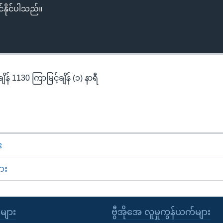
်နိုင်ပါသည်။
န် 1130 ကြာမြင့်ချိန် (၁) နာရီ
း
ား
ုများ
ဗွီအိုအေ လူမှုကွန်ယက်များ