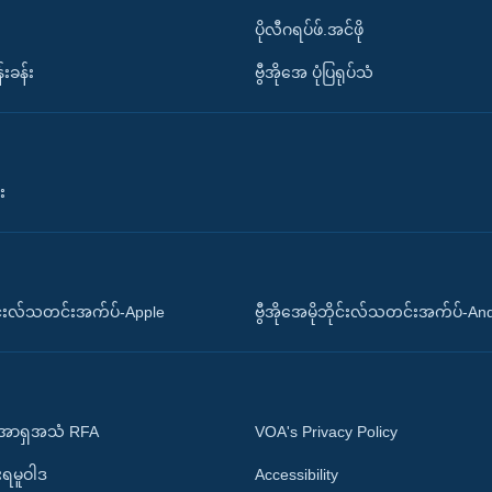
ပိုလီဂရပ်ဖ်.အင်ဖို
်းခန်း
ဗွီအိုအေ ပုံပြရုပ်သံ
း
ိုင်းလ်သတင်းအက်ပ်-Apple
ဗွီအိုအေမိုဘိုင်းလ်သတင်းအက်ပ်-An
 အာရှအသံ RFA
VOA's Privacy Policy
ုးရမူဝါဒ
Accessibility