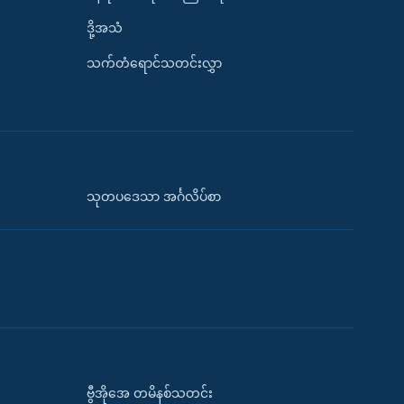
ဒို့အသံ
သက်တံရောင်သတင်းလွှာ
သုတပဒေသာ အင်္ဂလိပ်စာ
ဗွီအိုအေ တမိနစ်သတင်း