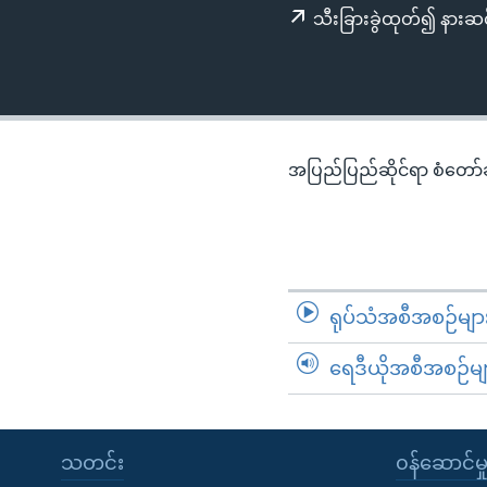
သုတပဒေသာ အင်္ဂလိပ်စာ
အ
သီးခြားခွဲထုတ်၍ နားဆင
ညွန်း
စာမျက်နှာ
သို့
ကျော်
ကြည့်
အပြည်ပြည်ဆိုင်ရာ စံတော်ချိ
ရန်
ရှာဖွေ
ရန်
နေရာ
သို့
ရုပ်သံအစီအစဉ်မျာ
ကျော်
ရန်
ရေဒီယိုအစီအစဉ်မျ
သတင်း
၀န်ဆောင်မှ