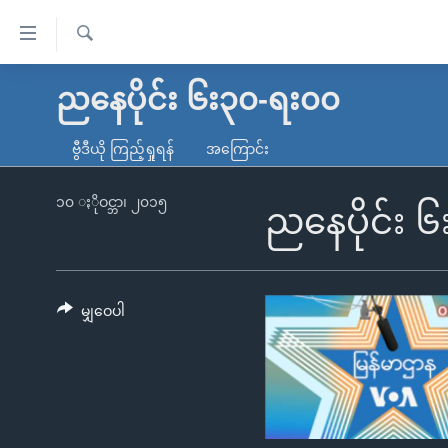
သုံး
ရ
ရှာဖွေ
လွယ်ကူ
မူလစာမျက်နှာ
ညနေပိုင်း ၆း၃၀-ရး၀၀
ရ
စေ
မြန်မာ
လာ
ဗွီဒီယို ကြည့်ရှုရန်
အကြောင်း
သည့်
ဒ်
ကမ္ဘာ့သတင်းများ
Link
ဗွီဒီယို
နိုင်ငံတကာ
၁၀ ႏိုဝင္ဘာ၊ ၂၀၁၅
ညနေပိုင်း 
များ
သတင်းလွတ်လပ်ခွင့်
အမေရိကန်
ပင်မ
ရပ်ဝန်းတခု လမ်းတခု အလွန်
တရုတ်
အကြောင်းအရာ
အင်္ဂလိပ်စာလေ့လာမယ်
အစ္စရေး-ပါလက်စတိုင်း
မျှဝေပါ
သို့
အပတ်စဉ်ကဏ္ဍများ
အမေရိကန်သုံးအီဒီယံ
ကျော်
ကြည့်
ရေဒီယိုနှင့်ရုပ်သံ အချက်အလက်များ
မကြေးမုံရဲ့ အင်္ဂလိပ်စာ
ရေဒီယို
ရန်
ရေဒီယို/တီဗွီအစီအစဉ်
ရုပ်ရှင်ထဲက အင်္ဂလိပ်စာ
တီဗွီ
ပင်မ