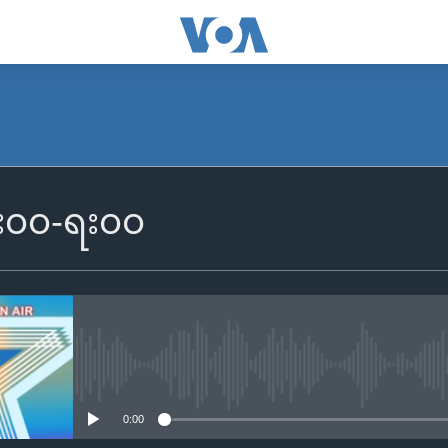
၆း၀၀-ရး၀၀
No media source currently availa
0:00