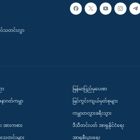
းလ်သတင်းလွှာ
ပညာ
မြန်မာပြည်မှပေးစာ
အနာဂတ်ကမ္ဘာ
မြင်ကွင်းကျယ်မှတ်စုများ
ကမ္ဘာတလွှားခရီးသွား
း အားကစား
ဒီသီတင်းပတ် အာရှနိုင်ငံရေး
ားသတင်းများ
အာရှစီးပွားရေး