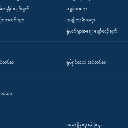
်မာ နှိုင်းယှဉ်ချက်
ကျန်းမာရေး
ပြားသတင်းများ
အမျိုးသမီးကဏ္ဍ
ရိုဟင်ဂျာအရေး မျှော်လင့်ချက်
်္ဂလိပ်စာ
ရုပ်ရှင်ထဲက အင်္ဂလိပ်စာ
၀-၁၀း၀၀
ရေမြေခြားမှ ရုပ်ပုံလွှာ