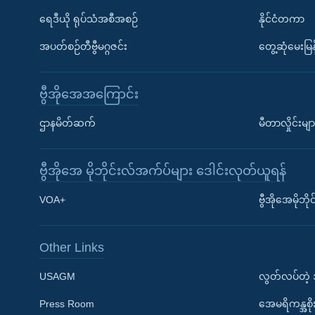
ရေဒီယို ရုပ်သံအစီအစဉ်
နိုင်ငံတကာ
အပတ်စဉ်တီဗွီမဂ္ဂဇင်း
တွေ့ဆုံမေးမြန
ဗွီအိုအေအကြောင်း
ဌာနမိတ်ဆက်
မီတာလှိုင်းမျာ
ဗွီအိုအေ မိုဘိုင်းလ်အက်ပ်များ ဒေါင်းလုတ်ယူရန်
Learning English
VOA+
ဗွီအိုအေမိုဘ
ဗွီအိုအေ လူမှုကွန်ယက်များ
Other Links
USAGM
လွတ်လပ်တဲ့
Press Room
အေမရိကန္အစိ
ဘာသာစကားများ