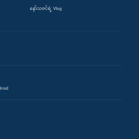
နော်သဇင်ရဲ့ Vlog
droid