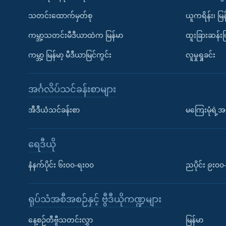
သတင်းထောက်မှတ်စု
ယူကရိန်း၊ မြန
ကမ္ဘာ့သတင်းမီဒီယာထဲက မြန်မာ
ထူးခြားဆန်း
ကမ္ဘာ့ မြန်မာ့ မီဒီယာမြင်ကွင်း
လူမှုရှုခင်း
အင်္ဂလိပ်သင်ခန်းစာများ
အီဒီယံသင်ခန်းစာ
မကြေးမုံရဲ့အင
ရေဒီယို
နံနက်ပိုင်း ၆း၀၀-ရး၀၀
ညပိုင်း ၉း၀
ရုပ်သံအစီအစဉ်နှင့် ဗွီဒီယိုကဏ္ဍများ
နေ့စဉ်တီဗွီသတင်းလွှာ
မြန်မာ