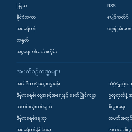
မြန်မာ
RSS
နိုင်ငံတကာ
ပေါ့ဒ်ကတ်စ်
အမေရိကန်
နေ့စဉ်အီးမေ
တရုတ်
အစ္စရေး-ပါလက်စတိုင်း
အပတ်စဉ်ကဏ္ဍများ
အယ်ဒီတာနဲ့ ဆွေးနွေးခန်း
သိပ္ပံနဲ့နည်း
ဒီမိုကရေစီ၊ လူ့အခွင့်အရေးနှင့် ခေတ်ပြိုင်ကမ္ဘာ
ဥတုရာသီနဲ့ 
သတင်းသုံးသပ်ချက်
စီးပွားရေး
ဒီမိုကရေစီရေးရာ
တပတ်အတွင်
အမေရိကန်နိုင်ငံရေး
လယ်ယာစီးပွ