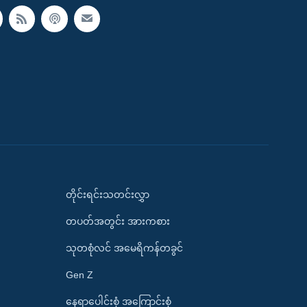
တိုင်းရင်းသတင်းလွှာ
တပတ်အတွင်း အားကစား
သုတစုံလင် အမေရိကန်တခွင်
Gen Z
နေရာပေါင်းစုံ အကြောင်းစုံ