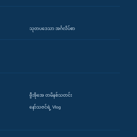
သုတပဒေသာ အင်္ဂလိပ်စာ
ဗွီအိုအေ တမိနစ်သတင်း
နော်သဇင်ရဲ့ Vlog