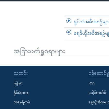
သုတပဒေသာ အင်္ဂလိပ်စာ
အ
ညွန်း
စာမျက်နှာ
သို့
ရုပ်သံအစီအစဉ်မျာ
ကျော်
ရေဒီယိုအစီအစဉ်မျ
ကြည့်
ရန်
ရှာဖွေ
အခြားဖတ်ရှုစရာများ
ရန်
နေရာ
သို့
သတင်း
၀န်ဆောင်မှ
ကျော်
ရန်
မြန်မာ
RSS
နိုင်ငံတကာ
ပေါ့ဒ်ကတ်စ်
အမေရိကန်
နေ့စဉ်အီးမေ