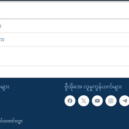
း
ား
ုများ
ဗွီအိုအေ လူမှုကွန်ယက်များ
းလ်သတင်းလွှာ