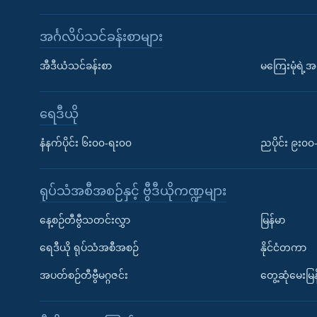
အင်္ဂလိပ်သင်ခန်းစာများ
အီဒီယံသင်ခန်းစာ
မကြေးမုံရဲ့အင
ရေဒီယို
နံနက်ပိုင်း ၆း၀၀-ရး၀၀
ညပိုင်း ၉း၀
ရုပ်သံအစီအစဉ်နှင့် ဗွီဒီယိုကဏ္ဍများ
နေ့စဉ်တီဗွီသတင်းလွှာ
မြန်မာ
ရေဒီယို ရုပ်သံအစီအစဉ်
နိုင်ငံတကာ
အပတ်စဉ်တီဗွီမဂ္ဂဇင်း
တွေ့ဆုံမေးမြန