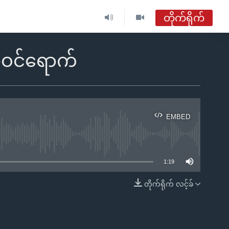
တိုက်ရိုက်
ဗွီအိုအေ မြန်မာညချမ်း
ဝင်ရောက်
တိုက်ရိုက်ထုတ်လွှင့်မှု
အစီအစဉ်များ
EMBED
ဗွီအိုအေ မြန်မာညချမ်း
ble
ရေဒီယိုတိုက်ရိုက်နားဆင်ရန်
1:19
တိုက်ရိုက် လင့်ခ်
EMBED