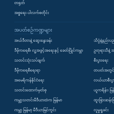
တရုတ်
အစ္စရေး-ပါလက်စတိုင်း
အပတ်စဉ်ကဏ္ဍများ
အယ်ဒီတာနဲ့ ဆွေးနွေးခန်း
သိပ္ပံနဲ့နည်း
ဒီမိုကရေစီ၊ လူ့အခွင့်အရေးနှင့် ခေတ်ပြိုင်ကမ္ဘာ
ဥတုရာသီနဲ့ 
သတင်းသုံးသပ်ချက်
စီးပွားရေး
ဒီမိုကရေစီရေးရာ
တပတ်အတွင်
အမေရိကန်နိုင်ငံရေး
လယ်ယာစီးပွ
သတင်းထောက်မှတ်စု
ယူကရိန်း၊ မြန
ကမ္ဘာ့သတင်းမီဒီယာထဲက မြန်မာ
ထူးခြားဆန်း
ကမ္ဘာ့ မြန်မာ့ မီဒီယာမြင်ကွင်း
လူမှုရှုခင်း