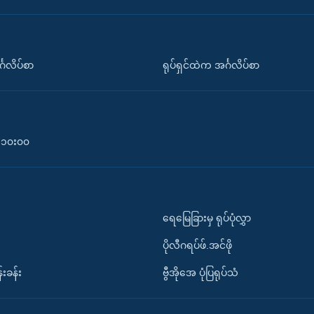
်္ဂလိပ်စာ
ရုပ်ရှင်ထဲက အင်္ဂလိပ်စာ
၀-၁၀း၀၀
ရေမြေခြားမှ ရုပ်ပုံလွှာ
ပိုလီဂရပ်ဖ်.အင်ဖို
်းခန်း
ဗွီအိုအေ ပုံပြရုပ်သံ