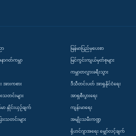
ပညာ
မြန်မာပြည်မှပေးစာ
အနာဂတ်ကမ္ဘာ
မြင်ကွင်းကျယ်မှတ်စုများ
ကမ္ဘာတလွှားခရီးသွား
း အားကစား
ဒီသီတင်းပတ် အာရှနိုင်ငံရေး
ားသတင်းများ
အာရှစီးပွားရေး
်မာ နှိုင်းယှဉ်ချက်
ကျန်းမာရေး
ပြားသတင်းများ
အမျိုးသမီးကဏ္ဍ
ရိုဟင်ဂျာအရေး မျှော်လင့်ချက်