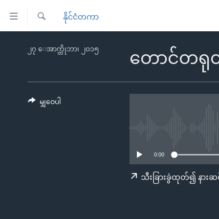
သုံး
နိုင်ငံတကာ
ရ
ရှာဖွေ
လွယ်ကူ
မူလစာမျက်နှာ
၂၇ ေအာက္တိုဘာ၊ ၂၀၁၅
ရ
တောင်တရုတ
စေ
မြန်မာ
လာ
သည့်
ဒ်
ကမ္ဘာ့သတင်းများ
Link
ဗွီဒီယို
နိုင်ငံတကာ
မျှဝေပါ
များ
သတင်းလွတ်လပ်ခွင့်
အမေရိကန်
ပင်မ
ရပ်ဝန်းတခု လမ်းတခု အလွန်
တရုတ်
အကြောင်းအရာ
အင်္ဂလိပ်စာလေ့လာမယ်
အစ္စရေး-ပါလက်စတိုင်း
သို့
0:00
အပတ်စဉ်ကဏ္ဍများ
အမေရိကန်သုံးအီဒီယံ
ကျော်
သီးခြားခွဲထုတ်၍ နားဆင
ကြည့်
ရေဒီယိုနှင့်ရုပ်သံ အချက်အလက်များ
မကြေးမုံရဲ့ အင်္ဂလိပ်စာ
ရေဒီယို
ရန်
ရေဒီယို/တီဗွီအစီအစဉ်
ရုပ်ရှင်ထဲက အင်္ဂလိပ်စာ
တီဗွီ
ပင်မ