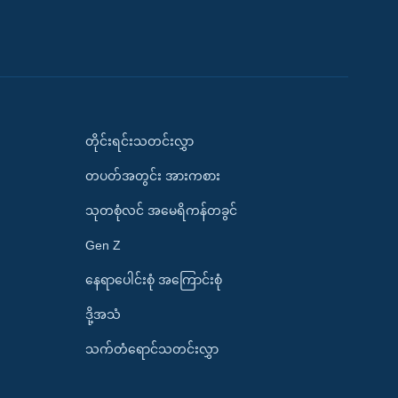
တိုင်းရင်းသတင်းလွှာ
တပတ်အတွင်း အားကစား
သုတစုံလင် အမေရိကန်တခွင်
Gen Z
နေရာပေါင်းစုံ အကြောင်းစုံ
ဒို့အသံ
သက်တံရောင်သတင်းလွှာ