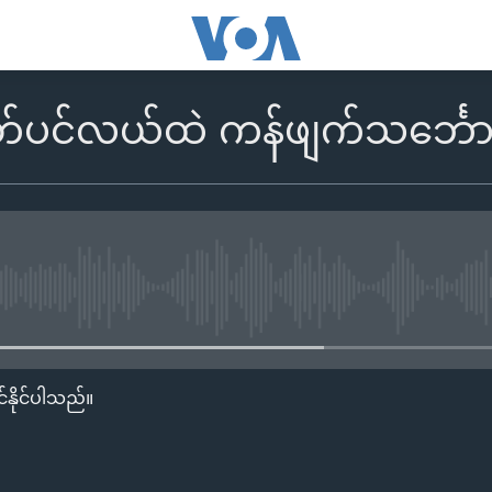
်ပင်လယ်ထဲ ကန်ဖျက်သင်္ဘော
No media source currently availa
်နိုင်ပါသည်။