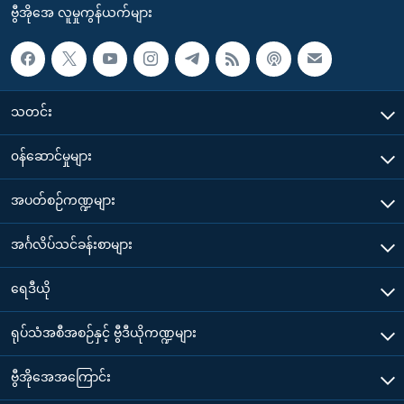
ဗွီအိုအေ လူမှုကွန်ယက်များ
သတင်း
၀န်ဆောင်မှုများ
အပတ်စဉ်ကဏ္ဍများ
အင်္ဂလိပ်သင်ခန်းစာများ
ရေဒီယို
ရုပ်သံအစီအစဉ်နှင့် ဗွီဒီယိုကဏ္ဍများ
ဗွီအိုအေအကြောင်း