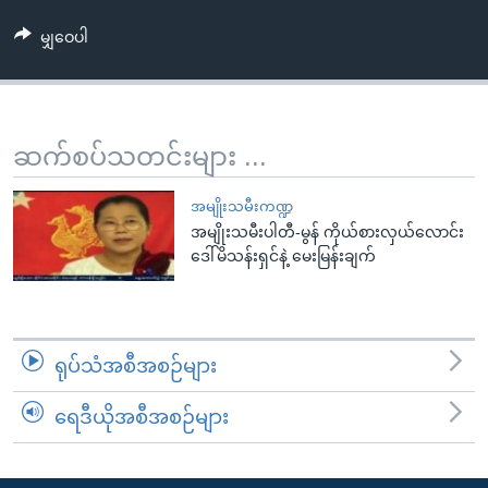
အ
သုတပဒေသာ အင်္ဂလိပ်စာ
ညွန်း
Learning English
မျှဝေပါ
စာမျက်နှာ
သို့
ဗွီအိုအေ လူမှုကွန်ယက်များ
ကျော်
ဆက်စပ်သတင်းများ ...
ကြည့်
ရန်
ဘာသာစကားများ
အမျိုးသမီးကဏ္ဍ
ရှာဖွေ
အမျိုးသမီးပါတီ-မွန် ကိုယ်စားလှယ်လောင်း
ရန်
ဒေါ်မိသန်းရှင်နဲ့ မေးမြန်းချက်
နေရာ
သို့
ကျော်
ရန်
ရုပ်သံအစီအစဉ်များ
ရေဒီယိုအစီအစဉ်များ