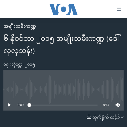
သုံး
ရ
လွယ်ကူ
အမျိုးသမီးကဏ္ဍ
မူလစာမျက်နှာ
စေ
၆ နိုဝင်ဘာ ၂၀၁၅ အမျိုးသမီးကဏ္ဍ (ဒေါ်
မြန်မာ
သည့်
လှလှသန်း)
ကမ္ဘာ့သတင်းများ
Link
ဗွီဒီယို
နိုင်ငံတကာ
များ
၀၇ ႏိုဝင္ဘာ၊ ၂၀၁၅
သတင်းလွတ်လပ်ခွင့်
အမေရိကန်
ပင်မ
ရပ်ဝန်းတခု လမ်းတခု အလွန်
တရုတ်
အကြောင်းအရာ
သို့
အင်္ဂလိပ်စာလေ့လာမယ်
အစ္စရေး-ပါလက်စတိုင်း
No media source currently available
ကျော်
အပတ်စဉ်ကဏ္ဍများ
အမေရိကန်သုံးအီဒီယံ
ကြည့်
0:00
9:14
ရေဒီယိုနှင့်ရုပ်သံ အချက်အလက်များ
မကြေးမုံရဲ့ အင်္ဂလိပ်စာ
ရေဒီယို
ရန်
တိုက်ရိုက် လင့်ခ်
ပင်မ
ရေဒီယို/တီဗွီအစီအစဉ်
ရုပ်ရှင်ထဲက အင်္ဂလိပ်စာ
တီဗွီ