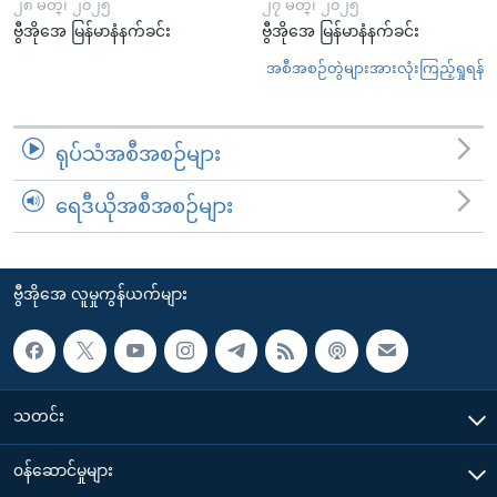
၂၈ မတ္၊ ၂၀၂၅
၂၇ မတ္၊ ၂၀၂၅
ဗွီအိုအေ မြန်မာနံနက်ခင်း
ဗွီအိုအေ မြန်မာနံနက်ခင်း
အစီအစဉ်တွဲများအားလုံးကြည့်ရှုရန်
ရုပ်သံအစီအစဉ်များ
ရေဒီယိုအစီအစဉ်များ
ဗွီအိုအေ လူမှုကွန်ယက်များ
သတင်း
၀န်ဆောင်မှုများ