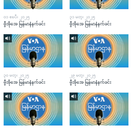
၀၁ ဧၿပီ၊ ၂၀၂၅
၃၁ မတ္၊ ၂၀၂၅
ဗွီအိုအေ မြန်မာနံနက်ခင်း
ဗွီအိုအေ မြန်မာနံနက်ခင်း
၃၀ မတ္၊ ၂၀၂၅
၂၉ မတ္၊ ၂၀၂၅
ဗွီအိုအေ မြန်မာနံနက်ခင်း
ဗွီအိုအေ မြန်မာနံနက်ခင်း