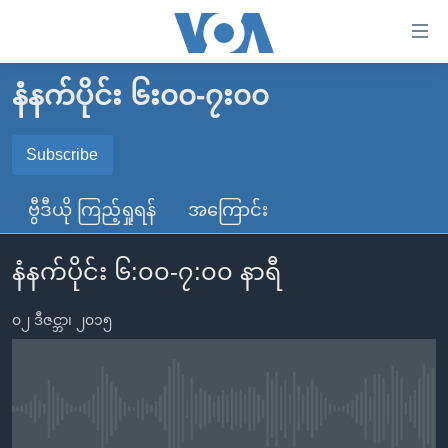
သုံး
ရ
လွယ်ကူ
နံနက်ပိုင်း ၆း၀၀-၇း၀၀
မူလစာမျက်နှာ
စေ
မြန်မာ
Subscribe
သည့်
SUBSCRIBE
ကမ္ဘာ့သတင်းများ
Link
ဗွီဒီယို ကြည့်ရှုရန်
အကြောင်း
ဗွီဒီယို
နိုင်ငံတကာ
များ
Spotify
သတင်းလွတ်လပ်ခွင့်
အမေရိကန်
ပင်မ
နံနက်ပိုင်း ၆:၀၀-၇:၀၀ နာရီ
ရပ်ဝန်းတခု လမ်းတခု အလွန်
တရုတ်
အကြောင်းအရာ
ရယူရန်
သို့
၀၂ ဒီဇင္ဘာ၊ ၂၀၁၅
အင်္ဂလိပ်စာလေ့လာမယ်
အစ္စရေး-ပါလက်စတိုင်း
ကျော်
အပတ်စဉ်ကဏ္ဍများ
အမေရိကန်သုံးအီဒီယံ
ကြည့်
ရေဒီယိုနှင့်ရုပ်သံ အချက်အလက်များ
မကြေးမုံရဲ့ အင်္ဂလိပ်စာ
ရေဒီယို
ရန်
No media source currently available
ပင်မ
ရေဒီယို/တီဗွီအစီအစဉ်
ရုပ်ရှင်ထဲက အင်္ဂလိပ်စာ
တီဗွီ