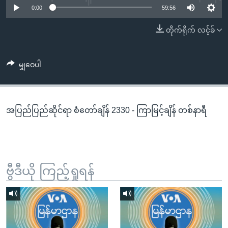
အ
0:00
59:56
သုတပဒေသာ အင်္ဂလိပ်စာ
ညွန်း
Learning English
တိုက်ရိုက် လင့်ခ်
စာမျက်နှာ
သို့
ဗွီအိုအေ လူမှုကွန်ယက်များ
ကျော်
မျှဝေပါ
ကြည့်
ရန်
ဘာသာစကားများ
ရှာဖွေ
အပြည်ပြည်ဆိုင်ရာ စံတော်ချိန် 2330 - ကြာမြင့်ချိန် တစ်နာရီ
ရန်
နေရာ
သို့
ကျော်
ရန်
ဗွီဒီယို ကြည့်ရှုရန်