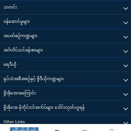
သတင်း
၀န်ဆောင်မှုများ
အပတ်စဉ်ကဏ္ဍများ
အင်္ဂလိပ်သင်ခန်းစာများ
ရေဒီယို
ရုပ်သံအစီအစဉ်နှင့် ဗွီဒီယိုကဏ္ဍများ
ဗွီအိုအေအကြောင်း
ဗွီအိုအေ မိုဘိုင်းလ်အက်ပ်များ ဒေါင်းလုတ်ယူရန်
Other Links