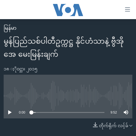
သုံး
ရ
လွယ်ကူ
မြန်မာ
မူလစာမျက်နှာ
စေ
မွန်ပြည်သစ်ပါတီဥက္ကဋ္ဌ နိုင်ဟံသာနဲ့ ဗွီအို
မြန်မာ
သည့်
အေ မေးမြန်းချက်
ကမ္ဘာ့သတင်းများ
Link
ဗွီဒီယို
နိုင်ငံတကာ
များ
၁၈ ႏိုဝင္ဘာ၊ ၂၀၁၅
သတင်းလွတ်လပ်ခွင့်
အမေရိကန်
ပင်မ
ရပ်ဝန်းတခု လမ်းတခု အလွန်
တရုတ်
အကြောင်းအရာ
သို့
အင်္ဂလိပ်စာလေ့လာမယ်
အစ္စရေး-ပါလက်စတိုင်း
No media source currently available
ကျော်
အပတ်စဉ်ကဏ္ဍများ
အမေရိကန်သုံးအီဒီယံ
ကြည့်
0:00
9:52
ရေဒီယိုနှင့်ရုပ်သံ အချက်အလက်များ
မကြေးမုံရဲ့ အင်္ဂလိပ်စာ
ရေဒီယို
ရန်
တိုက်ရိုက် လင့်ခ်
ပင်မ
ရေဒီယို/တီဗွီအစီအစဉ်
ရုပ်ရှင်ထဲက အင်္ဂလိပ်စာ
တီဗွီ