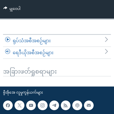
အ
သုတပဒေသာ အင်္ဂလိပ်စာ
ညွန်း
Learning English
မျှဝေပါ
စာမျက်နှာ
သို့
ဗွီအိုအေ လူမှုကွန်ယက်များ
ကျော်
ကြည့်
ရုပ်သံအစီအစဉ်များ
ရန်
ဘာသာစကားများ
ရှာဖွေ
ရေဒီယိုအစီအစဉ်များ
ရန်
နေရာ
သို့
အခြားဖတ်ရှုစရာများ
ကျော်
ရန်
ဗွီအိုအေ လူမှုကွန်ယက်များ