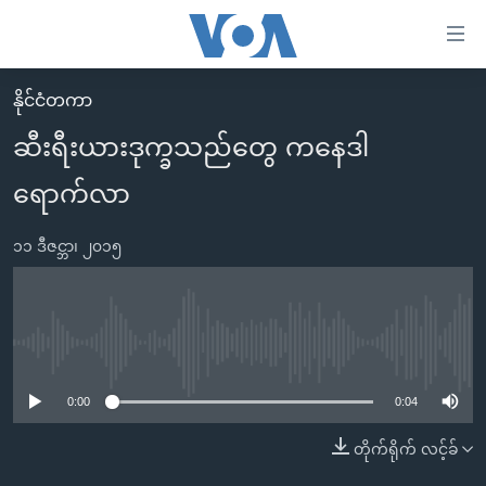
သုံး
ရ
လွယ်ကူ
နိုင်ငံတကာ
မူလစာမျက်နှာ
စေ
ဆီးရီးယားဒုက္ခသည်တွေ ကနေဒါ
မြန်မာ
သည့်
ရောက်လာ
ကမ္ဘာ့သတင်းများ
Link
ဗွီဒီယို
နိုင်ငံတကာ
များ
၁၁ ဒီဇင္ဘာ၊ ၂၀၁၅
သတင်းလွတ်လပ်ခွင့်
အမေရိကန်
ပင်မ
ရပ်ဝန်းတခု လမ်းတခု အလွန်
တရုတ်
အကြောင်းအရာ
သို့
အင်္ဂလိပ်စာလေ့လာမယ်
အစ္စရေး-ပါလက်စတိုင်း
No media source currently available
ကျော်
အပတ်စဉ်ကဏ္ဍများ
အမေရိကန်သုံးအီဒီယံ
ကြည့်
0:00
0:04
ရေဒီယိုနှင့်ရုပ်သံ အချက်အလက်များ
မကြေးမုံရဲ့ အင်္ဂလိပ်စာ
ရေဒီယို
ရန်
တိုက်ရိုက် လင့်ခ်
ပင်မ
ရေဒီယို/တီဗွီအစီအစဉ်
ရုပ်ရှင်ထဲက အင်္ဂလိပ်စာ
တီဗွီ