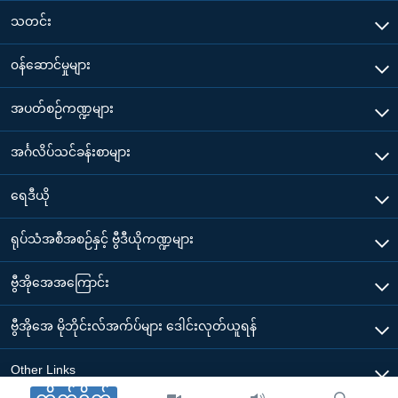
သတင်း
၀န်ဆောင်မှုများ
အပတ်စဉ်ကဏ္ဍများ
အင်္ဂလိပ်သင်ခန်းစာများ
ရေဒီယို
ရုပ်သံအစီအစဉ်နှင့် ဗွီဒီယိုကဏ္ဍများ
ဗွီအိုအေအကြောင်း
ဗွီအိုအေ မိုဘိုင်းလ်အက်ပ်များ ဒေါင်းလုတ်ယူရန်
Other Links