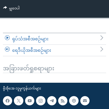
အ
သုတပဒေသာ အင်္ဂလိပ်စာ
ညွန်း
Learning English
မျှဝေပါ
စာမျက်နှာ
သို့
ဗွီအိုအေ လူမှုကွန်ယက်များ
ကျော်
ကြည့်
ရုပ်သံအစီအစဉ်များ
ရန်
ဘာသာစကားများ
ရှာဖွေ
ရေဒီယိုအစီအစဉ်များ
ရန်
နေရာ
သို့
အခြားဖတ်ရှုစရာများ
ကျော်
ရန်
ဗွီအိုအေ လူမှုကွန်ယက်များ