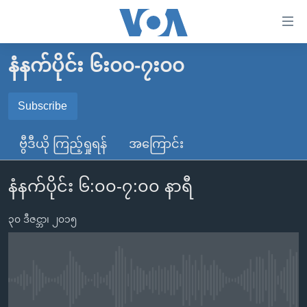
သုံး
ရ
လွယ်ကူ
နံနက်ပိုင်း ၆း၀၀-၇း၀၀
မူလစာမျက်နှာ
စေ
မြန်မာ
Subscribe
သည့်
SUBSCRIBE
ကမ္ဘာ့သတင်းများ
Link
ဗွီဒီယို ကြည့်ရှုရန်
အကြောင်း
ဗွီဒီယို
နိုင်ငံတကာ
များ
Spotify
သတင်းလွတ်လပ်ခွင့်
အမေရိကန်
ပင်မ
နံနက်ပိုင်း ၆:၀၀-၇:၀၀ နာရီ
ရပ်ဝန်းတခု လမ်းတခု အလွန်
တရုတ်
အကြောင်းအရာ
ရယူရန်
သို့
၃၀ ဒီဇင္ဘာ၊ ၂၀၁၅
အင်္ဂလိပ်စာလေ့လာမယ်
အစ္စရေး-ပါလက်စတိုင်း
ကျော်
အပတ်စဉ်ကဏ္ဍများ
အမေရိကန်သုံးအီဒီယံ
ကြည့်
ရေဒီယိုနှင့်ရုပ်သံ အချက်အလက်များ
မကြေးမုံရဲ့ အင်္ဂလိပ်စာ
ရေဒီယို
ရန်
No media source currently available
ပင်မ
ရေဒီယို/တီဗွီအစီအစဉ်
ရုပ်ရှင်ထဲက အင်္ဂလိပ်စာ
တီဗွီ