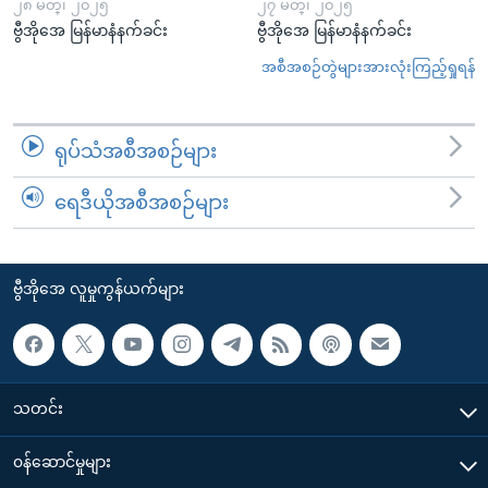
၂၈ မတ္၊ ၂၀၂၅
၂၇ မတ္၊ ၂၀၂၅
ဗွီအိုအေ မြန်မာနံနက်ခင်း
ဗွီအိုအေ မြန်မာနံနက်ခင်း
အစီအစဉ်တွဲများအားလုံးကြည့်ရှုရန်
ရုပ်သံအစီအစဉ်များ
ရေဒီယိုအစီအစဉ်များ
ဗွီအိုအေ လူမှုကွန်ယက်များ
သတင်း
၀န်ဆောင်မှုများ