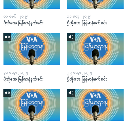
၀၁ ဧၿပီ၊ ၂၀၂၅
၃၁ မတ္၊ ၂၀၂၅
ဗွီအိုအေ မြန်မာနံနက်ခင်း
ဗွီအိုအေ မြန်မာနံနက်ခင်း
၃၀ မတ္၊ ၂၀၂၅
၂၉ မတ္၊ ၂၀၂၅
ဗွီအိုအေ မြန်မာနံနက်ခင်း
ဗွီအိုအေ မြန်မာနံနက်ခင်း