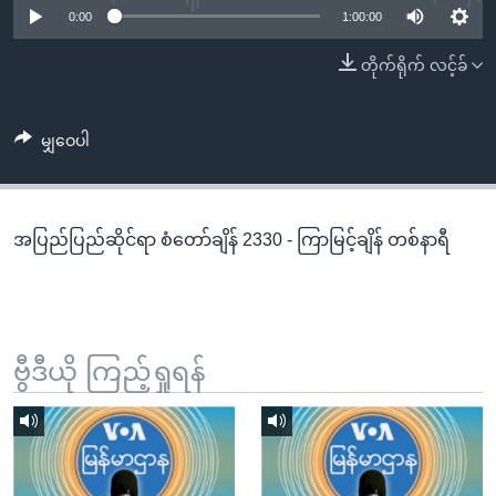
အ
0:00
1:00:00
သုတပဒေသာ အင်္ဂလိပ်စာ
ညွန်း
Learning English
တိုက်ရိုက် လင့်ခ်
စာမျက်နှာ
သို့
ဗွီအိုအေ လူမှုကွန်ယက်များ
ကျော်
မျှဝေပါ
ကြည့်
ရန်
ဘာသာစကားများ
ရှာဖွေ
အပြည်ပြည်ဆိုင်ရာ စံတော်ချိန် 2330 - ကြာမြင့်ချိန် တစ်နာရီ
ရန်
နေရာ
သို့
ကျော်
ရန်
ဗွီဒီယို ကြည့်ရှုရန်