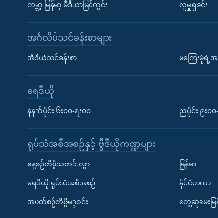
ကမ္ဘာ့ မြန်မာ့ မီဒီယာမြင်ကွင်း
လူမှုရှုခင်း
အင်္ဂလိပ်သင်ခန်းစာများ
အီဒီယံသင်ခန်းစာ
မကြေးမုံရဲ့အင
ရေဒီယို
နံနက်ပိုင်း ၆း၀၀-ရး၀၀
ညပိုင်း ၉း၀
ရုပ်သံအစီအစဉ်နှင့် ဗွီဒီယိုကဏ္ဍများ
နေ့စဉ်တီဗွီသတင်းလွှာ
မြန်မာ
ရေဒီယို ရုပ်သံအစီအစဉ်
နိုင်ငံတကာ
အပတ်စဉ်တီဗွီမဂ္ဂဇင်း
တွေ့ဆုံမေးမြန