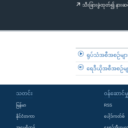
သုတပဒေသာ အင်္ဂလိပ်စာ
အ
သီးခြားခွဲထုတ်၍ နားဆင
ညွန်း
စာမျက်နှာ
သို့
ကျော်
ကြည့်
ရန်
ရုပ်သံအစီအစဉ်မျာ
ရှာဖွေ
ရန်
ရေဒီယိုအစီအစဉ်မျ
နေရာ
သို့
ကျော်
သတင်း
၀န်ဆောင်မှ
ရန်
မြန်မာ
RSS
နိုင်ငံတကာ
ပေါ့ဒ်ကတ်စ်
အမေရိကန်
နေ့စဉ်အီးမေ