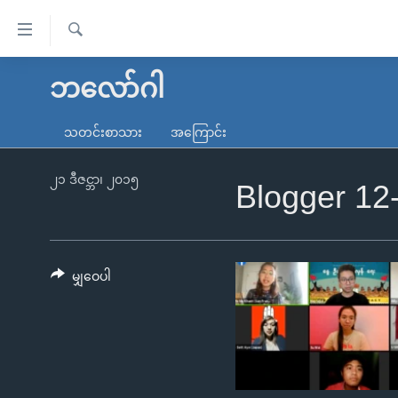
သုံး
ရ
ရှာဖွေ
လွယ်ကူ
မူလစာမျက်နှာ
ဘလော်ဂါ
ရ
စေ
မြန်မာ
လာ
သတင်းစာသား
အကြောင်း
သည့်
ဒ်
ကမ္ဘာ့သတင်းများ
Link
ဗွီဒီယို
နိုင်ငံတကာ
၂၁ ဒီဇင္ဘာ၊ ၂၀၁၅
Blogger 12
များ
သတင်းလွတ်လပ်ခွင့်
အမေရိကန်
ပင်မ
ရပ်ဝန်းတခု လမ်းတခု အလွန်
တရုတ်
အကြောင်းအရာ
အင်္ဂလိပ်စာလေ့လာမယ်
အစ္စရေး-ပါလက်စတိုင်း
မျှဝေပါ
သို့
အပတ်စဉ်ကဏ္ဍများ
အမေရိကန်သုံးအီဒီယံ
ကျော်
ကြည့်
ရေဒီယိုနှင့်ရုပ်သံ အချက်အလက်များ
မကြေးမုံရဲ့ အင်္ဂလိပ်စာ
ရေဒီယို
ရန်
ရေဒီယို/တီဗွီအစီအစဉ်
ရုပ်ရှင်ထဲက အင်္ဂလိပ်စာ
တီဗွီ
ပင်မ