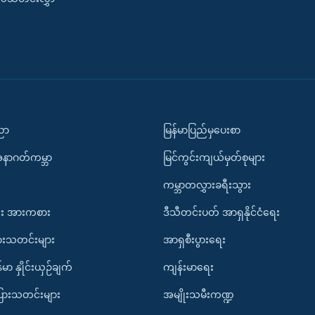
ပညာ
မြန်မာပြည်မှပေးစာ
အနာဂတ်ကမ္ဘာ
မြင်ကွင်းကျယ်မှတ်စုများ
ကမ္ဘာတလွှားခရီးသွား
း အားကစား
ဒီသီတင်းပတ် အာရှနိုင်ငံရေး
ားသတင်းများ
အာရှစီးပွားရေး
်မာ နှိုင်းယှဉ်ချက်
ကျန်းမာရေး
ပြားသတင်းများ
အမျိုးသမီးကဏ္ဍ