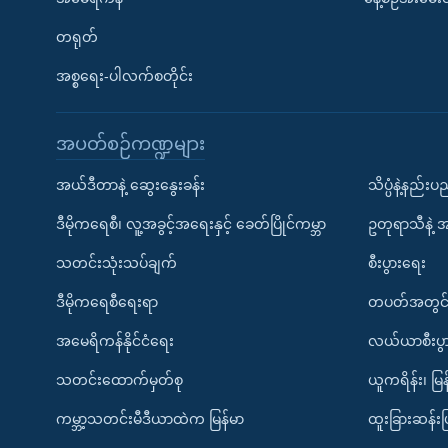
တရုတ်
အစ္စရေး-ပါလက်စတိုင်း
အပတ်စဉ်ကဏ္ဍများ
အယ်ဒီတာနဲ့ ဆွေးနွေးခန်း
သိပ္ပံနဲ့နည်း
ဒီမိုကရေစီ၊ လူ့အခွင့်အရေးနှင့် ခေတ်ပြိုင်ကမ္ဘာ
ဥတုရာသီနဲ့ 
သတင်းသုံးသပ်ချက်
စီးပွားရေး
ဒီမိုကရေစီရေးရာ
တပတ်အတွင်
အမေရိကန်နိုင်ငံရေး
လယ်ယာစီးပွ
သတင်းထောက်မှတ်စု
ယူကရိန်း၊ မြန
ကမ္ဘာ့သတင်းမီဒီယာထဲက မြန်မာ
ထူးခြားဆန်း