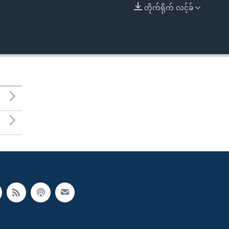
တိုက်ရိုက် လင့်ခ်
EMBED