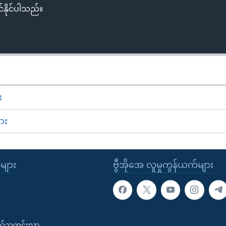
်နိုင်ပါသည်။
း
ား
ုများ
ဗွီအိုအေ လူမှုကွန်ယက်များ
းလ်သတင်းလွှာ