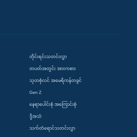
တိုင်းရင်းသတင်းလွှာ
တပတ်အတွင်း အားကစား
သုတစုံလင် အမေရိကန်တခွင်
Gen Z
နေရာပေါင်းစုံ အကြောင်းစုံ
ဒို့အသံ
သက်တံရောင်သတင်းလွှာ