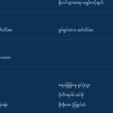
ရိုဟင်ဂျာအရေး မျှော်လင့်ချက်
်္ဂလိပ်စာ
ရုပ်ရှင်ထဲက အင်္ဂလိပ်စာ
၀-၁၀း၀၀
ရေမြေခြားမှ ရုပ်ပုံလွှာ
ပိုလီဂရပ်ဖ်.အင်ဖို
်းခန်း
ဗွီအိုအေ ပုံပြရုပ်သံ