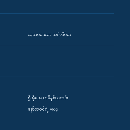
သုတပဒေသာ အင်္ဂလိပ်စာ
ဗွီအိုအေ တမိနစ်သတင်း
နော်သဇင်ရဲ့ Vlog