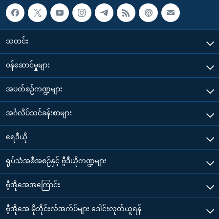
သတင်း
၀န်ဆောင်မှုများ
အပတ်စဉ်ကဏ္ဍများ
အင်္ဂလိပ်သင်ခန်းစာများ
ရေဒီယို
ရုပ်သံအစီအစဉ်နှင့် ဗွီဒီယိုကဏ္ဍများ
ဗွီအိုအေအကြောင်း
ဗွီအိုအေ မိုဘိုင်းလ်အက်ပ်များ ဒေါင်းလုတ်ယူရန်