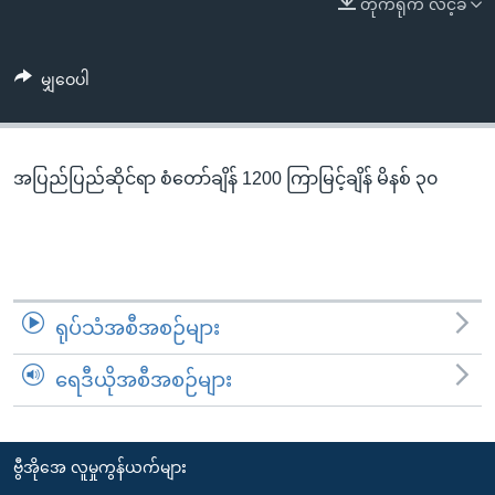
တိုက်ရိုက် လင့်ခ်
အ
သုတပဒေသာ အင်္ဂလိပ်စာ
ညွန်း
Learning English
စာမျက်နှာ
မျှဝေပါ
သို့
ဗွီအိုအေ လူမှုကွန်ယက်များ
ကျော်
ကြည့်
အပြည်ပြည်ဆိုင်ရာ စံတော်ချိန် 1200 ကြာမြင့်ချိန် မိနစ် ၃၀
ရန်
ဘာသာစကားများ
ရှာဖွေ
ရန်
နေရာ
သို့
ရုပ်သံအစီအစဉ်များ
ကျော်
ရန်
ရေဒီယိုအစီအစဉ်များ
ဗွီအိုအေ လူမှုကွန်ယက်များ