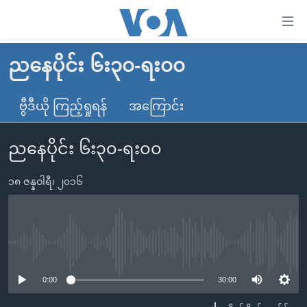
သုံး
ရ
လွယ်ကူ
ညနေပိုင်း ၆း၃၀-ရး၀၀
မူလစာမျက်နှာ
စေ
မြန်မာ
ဗွီဒီယို ကြည့်ရှုရန်
အကြောင်း
သည့်
ကမ္ဘာ့သတင်းများ
Link
ညနေပိုင်း ၆း၃၀-ရး၀၀
ဗွီဒီယို
နိုင်ငံတကာ
များ
သတင်းလွတ်လပ်ခွင့်
အမေရိကန်
ပင်မ
၁၈ ဇန္နဝါရီ၊ ၂၀၁၆
ရပ်ဝန်းတခု လမ်းတခု အလွန်
တရုတ်
အကြောင်းအရာ
သို့
အင်္ဂလိပ်စာလေ့လာမယ်
အစ္စရေး-ပါလက်စတိုင်း
ကျော်
အပတ်စဉ်ကဏ္ဍများ
အမေရိကန်သုံးအီဒီယံ
No media source currently available
ကြည့်
ရေဒီယိုနှင့်ရုပ်သံ အချက်အလက်များ
မကြေးမုံရဲ့ အင်္ဂလိပ်စာ
ရေဒီယို
ရန်
0:00
30:00
ပင်မ
ရေဒီယို/တီဗွီအစီအစဉ်
ရုပ်ရှင်ထဲက အင်္ဂလိပ်စာ
တီဗွီ