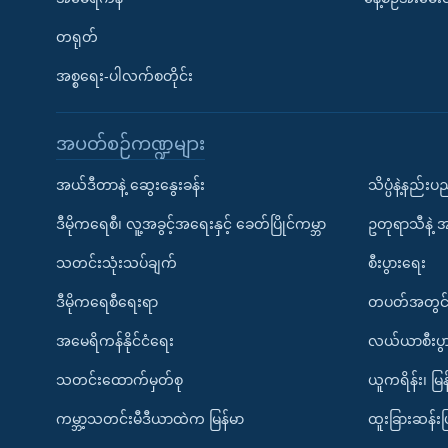
တရုတ်
အစ္စရေး-ပါလက်စတိုင်း
အပတ်စဉ်ကဏ္ဍများ
အယ်ဒီတာနဲ့ ဆွေးနွေးခန်း
သိပ္ပံနဲ့နည်း
ဒီမိုကရေစီ၊ လူ့အခွင့်အရေးနှင့် ခေတ်ပြိုင်ကမ္ဘာ
ဥတုရာသီနဲ့ 
သတင်းသုံးသပ်ချက်
စီးပွားရေး
ဒီမိုကရေစီရေးရာ
တပတ်အတွင်
အမေရိကန်နိုင်ငံရေး
လယ်ယာစီးပွ
သတင်းထောက်မှတ်စု
ယူကရိန်း၊ မြန
ကမ္ဘာ့သတင်းမီဒီယာထဲက မြန်မာ
ထူးခြားဆန်း