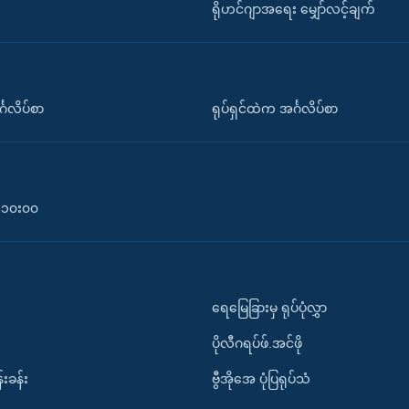
ရိုဟင်ဂျာအရေး မျှော်လင့်ချက်
်္ဂလိပ်စာ
ရုပ်ရှင်ထဲက အင်္ဂလိပ်စာ
၀-၁၀း၀၀
ရေမြေခြားမှ ရုပ်ပုံလွှာ
ပိုလီဂရပ်ဖ်.အင်ဖို
်းခန်း
ဗွီအိုအေ ပုံပြရုပ်သံ