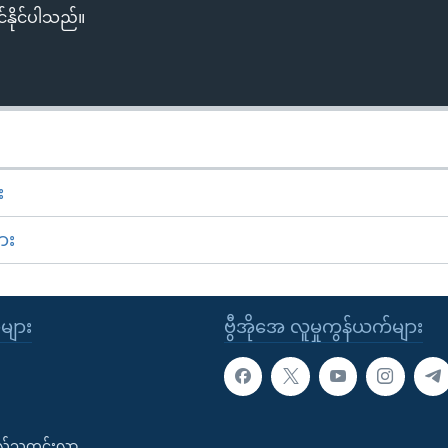
်နိုင်ပါသည်။
း
ား
ုများ
ဗွီအိုအေ လူမှုကွန်ယက်များ
းလ်သတင်းလွှာ