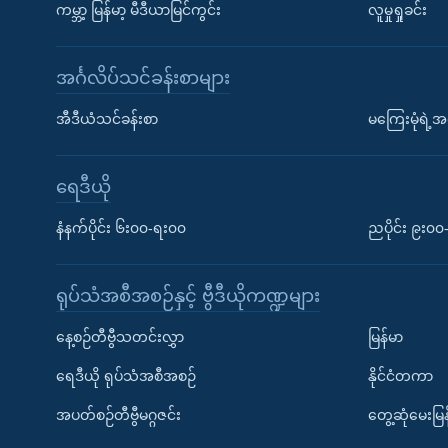
ကမ္ဘာ့ မြန်မာ့ မီဒီယာမြင်ကွင်း
လူမှုရှုခင်း
အင်္ဂလိပ်သင်ခန်းစာများ
အီဒီယံသင်ခန်းစာ
မကြေးမုံရဲ့အင
ရေဒီယို
နံနက်ပိုင်း ၆း၀၀-ရး၀၀
ညပိုင်း ၉း၀
ရုပ်သံအစီအစဉ်နှင့် ဗွီဒီယိုကဏ္ဍများ
နေ့စဉ်တီဗွီသတင်းလွှာ
မြန်မာ
ရေဒီယို ရုပ်သံအစီအစဉ်
နိုင်ငံတကာ
အပတ်စဉ်တီဗွီမဂ္ဂဇင်း
တွေ့ဆုံမေးမြန