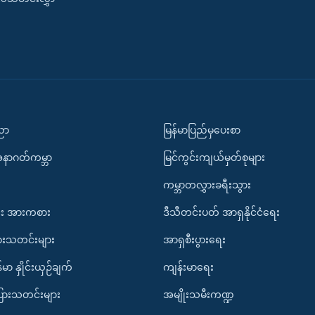
ပညာ
မြန်မာပြည်မှပေးစာ
အနာဂတ်ကမ္ဘာ
မြင်ကွင်းကျယ်မှတ်စုများ
ကမ္ဘာတလွှားခရီးသွား
း အားကစား
ဒီသီတင်းပတ် အာရှနိုင်ငံရေး
ားသတင်းများ
အာရှစီးပွားရေး
်မာ နှိုင်းယှဉ်ချက်
ကျန်းမာရေး
ပြားသတင်းများ
အမျိုးသမီးကဏ္ဍ