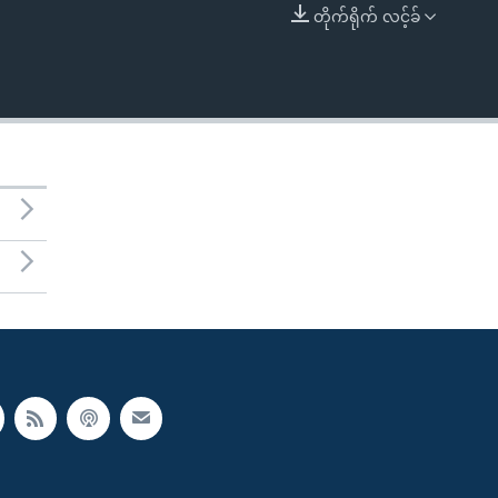
တိုက်ရိုက် လင့်ခ်
EMBED