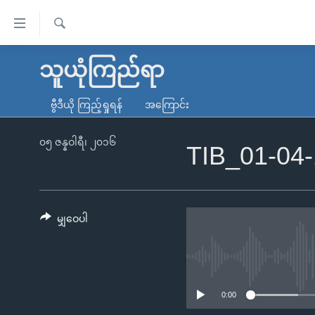
သုံး
ရ
ရှာဖွေ
လွယ်ကူ
မူလစာမျက်နှာ
သူယုံကြည်ရာ
ရ
စေ
မြန်မာ
လာ
ဗွီဒီယို ကြည့်ရှုရန်
အကြောင်း
သည့်
ဒ်
ကမ္ဘာ့သတင်းများ
Link
ဗွီဒီယို
နိုင်ငံတကာ
၀၅ ဇန္နဝါရီ၊ ၂၀၁၆
TIB_01-04
များ
သတင်းလွတ်လပ်ခွင့်
အမေရိကန်
ပင်မ
ရပ်ဝန်းတခု လမ်းတခု အလွန်
တရုတ်
အကြောင်းအရာ
အင်္ဂလိပ်စာလေ့လာမယ်
အစ္စရေး-ပါလက်စတိုင်း
မျှဝေပါ
သို့
အပတ်စဉ်ကဏ္ဍများ
အမေရိကန်သုံးအီဒီယံ
ကျော်
ကြည့်
ရေဒီယိုနှင့်ရုပ်သံ အချက်အလက်များ
မကြေးမုံရဲ့ အင်္ဂလိပ်စာ
ရေဒီယို
ရန်
ရေဒီယို/တီဗွီအစီအစဉ်
ရုပ်ရှင်ထဲက အင်္ဂလိပ်စာ
တီဗွီ
0:00
ပင်မ