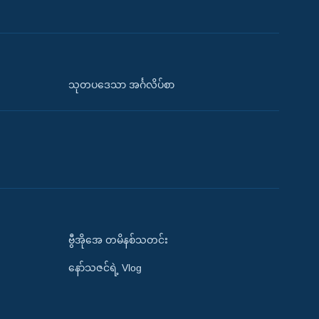
သုတပဒေသာ အင်္ဂလိပ်စာ
ဗွီအိုအေ တမိနစ်သတင်း
နော်သဇင်ရဲ့ Vlog