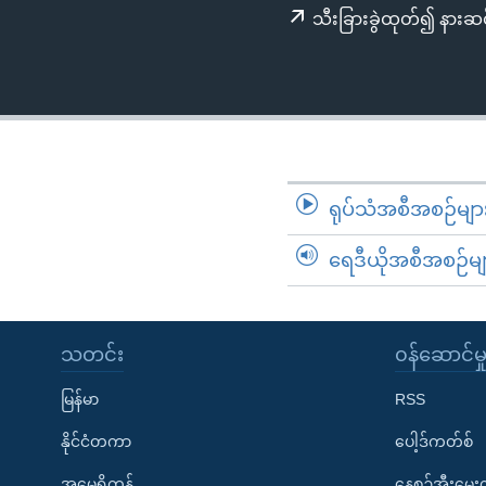
သုတပဒေသာ အင်္ဂလိပ်စာ
အ
သီးခြားခွဲထုတ်၍ နားဆင
ညွန်း
စာမျက်နှာ
သို့
ကျော်
ကြည့်
ရန်
ရုပ်သံအစီအစဉ်မျာ
ရှာဖွေ
ရန်
ရေဒီယိုအစီအစဉ်မျ
နေရာ
သို့
ကျော်
သတင်း
၀န်ဆောင်မှ
ရန်
မြန်မာ
RSS
နိုင်ငံတကာ
ပေါ့ဒ်ကတ်စ်
အမေရိကန်
နေ့စဉ်အီးမေ