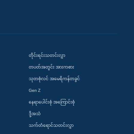
တိုင်းရင်းသတင်းလွှာ
တပတ်အတွင်း အားကစား
သုတစုံလင် အမေရိကန်တခွင်
Gen Z
နေရာပေါင်းစုံ အကြောင်းစုံ
ဒို့အသံ
သက်တံရောင်သတင်းလွှာ