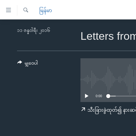
သုံး
မြန်မာ
ရ
ရှာဖွေ
လွယ်ကူ
မူလစာမျက်နှာ
၁၁ ဇန္နဝါရီ၊ ၂၀၁၆
ရ
Letters fr
စေ
မြန်မာ
လာ
သည့်
ဒ်
ကမ္ဘာ့သတင်းများ
Link
ဗွီဒီယို
နိုင်ငံတကာ
မျှဝေပါ
များ
သတင်းလွတ်လပ်ခွင့်
အမေရိကန်
ပင်မ
ရပ်ဝန်းတခု လမ်းတခု အလွန်
တရုတ်
အကြောင်းအရာ
အင်္ဂလိပ်စာလေ့လာမယ်
အစ္စရေး-ပါလက်စတိုင်း
သို့
0:00
အပတ်စဉ်ကဏ္ဍများ
အမေရိကန်သုံးအီဒီယံ
ကျော်
သီးခြားခွဲထုတ်၍ နားဆင
ကြည့်
ရေဒီယိုနှင့်ရုပ်သံ အချက်အလက်များ
မကြေးမုံရဲ့ အင်္ဂလိပ်စာ
ရေဒီယို
ရန်
ရေဒီယို/တီဗွီအစီအစဉ်
ရုပ်ရှင်ထဲက အင်္ဂလိပ်စာ
တီဗွီ
ပင်မ