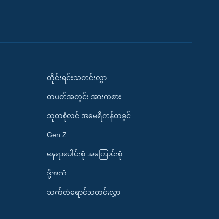
တိုင်းရင်းသတင်းလွှာ
တပတ်အတွင်း အားကစား
သုတစုံလင် အမေရိကန်တခွင်
Gen Z
နေရာပေါင်းစုံ အကြောင်းစုံ
ဒို့အသံ
သက်တံရောင်သတင်းလွှာ