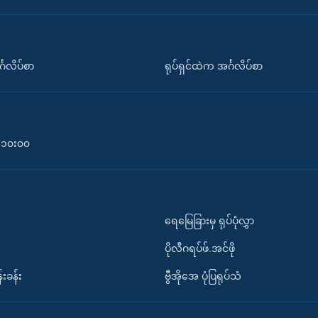
်္ဂလိပ်စာ
ရုပ်ရှင်ထဲက အင်္ဂလိပ်စာ
၀-၁၀း၀၀
ရေမြေခြားမှ ရုပ်ပုံလွှာ
ပိုလီဂရပ်ဖ်.အင်ဖို
်းခန်း
ဗွီအိုအေ ပုံပြရုပ်သံ