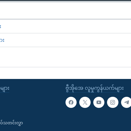
း
ား
ုများ
ဗွီအိုအေ လူမှုကွန်ယက်များ
းလ်သတင်းလွှာ