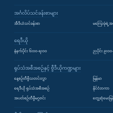
အင်္ဂလိပ်သင်ခန်းစာများ
အီဒီယံသင်ခန်းစာ
မကြေးမုံရဲ့အင
ရေဒီယို
နံနက်ပိုင်း ၆း၀၀-ရး၀၀
ညပိုင်း ၉း၀
ရုပ်သံအစီအစဉ်နှင့် ဗွီဒီယိုကဏ္ဍများ
နေ့စဉ်တီဗွီသတင်းလွှာ
မြန်မာ
ရေဒီယို ရုပ်သံအစီအစဉ်
နိုင်ငံတကာ
အပတ်စဉ်တီဗွီမဂ္ဂဇင်း
တွေ့ဆုံမေးမြန