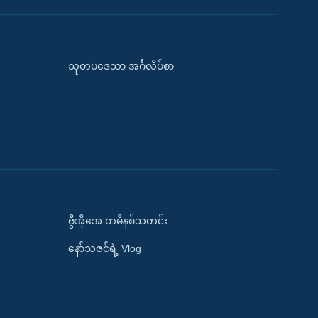
သုတပဒေသာ အင်္ဂလိပ်စာ
ဗွီအိုအေ တမိနစ်သတင်း
နော်သဇင်ရဲ့ Vlog