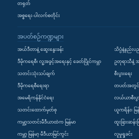
တရုတ်
အစ္စရေး-ပါလက်စတိုင်း
အပတ်စဉ်ကဏ္ဍများ
အယ်ဒီတာနဲ့ ဆွေးနွေးခန်း
သိပ္ပံနဲ့နည်း
ဒီမိုကရေစီ၊ လူ့အခွင့်အရေးနှင့် ခေတ်ပြိုင်ကမ္ဘာ
ဥတုရာသီနဲ့ 
သတင်းသုံးသပ်ချက်
စီးပွားရေး
ဒီမိုကရေစီရေးရာ
တပတ်အတွင်
အမေရိကန်နိုင်ငံရေး
လယ်ယာစီးပွ
သတင်းထောက်မှတ်စု
ယူကရိန်း၊ မြန
ကမ္ဘာ့သတင်းမီဒီယာထဲက မြန်မာ
ထူးခြားဆန်း
ကမ္ဘာ့ မြန်မာ့ မီဒီယာမြင်ကွင်း
လူမှုရှုခင်း