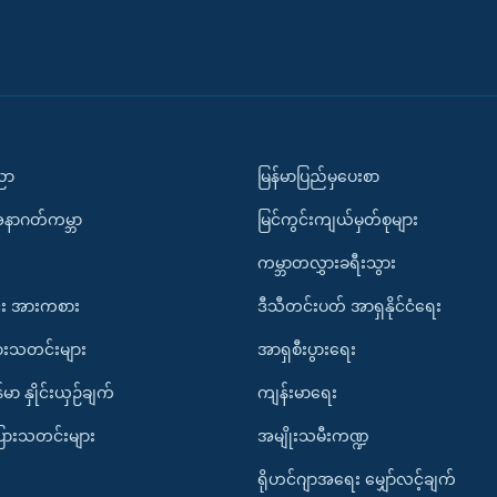
ပညာ
မြန်မာပြည်မှပေးစာ
အနာဂတ်ကမ္ဘာ
မြင်ကွင်းကျယ်မှတ်စုများ
ကမ္ဘာတလွှားခရီးသွား
း အားကစား
ဒီသီတင်းပတ် အာရှနိုင်ငံရေး
ားသတင်းများ
အာရှစီးပွားရေး
်မာ နှိုင်းယှဉ်ချက်
ကျန်းမာရေး
ပြားသတင်းများ
အမျိုးသမီးကဏ္ဍ
ရိုဟင်ဂျာအရေး မျှော်လင့်ချက်