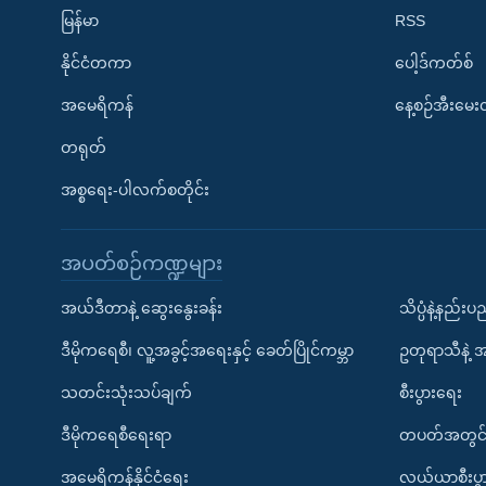
မြန်မာ
RSS
နိုင်ငံတကာ
ပေါ့ဒ်ကတ်စ်
အမေရိကန်
နေ့စဉ်အီးမေ
တရုတ်
အစ္စရေး-ပါလက်စတိုင်း
အပတ်စဉ်ကဏ္ဍများ
အယ်ဒီတာနဲ့ ဆွေးနွေးခန်း
သိပ္ပံနဲ့နည်း
ဒီမိုကရေစီ၊ လူ့အခွင့်အရေးနှင့် ခေတ်ပြိုင်ကမ္ဘာ
ဥတုရာသီနဲ့ 
သတင်းသုံးသပ်ချက်
စီးပွားရေး
ဒီမိုကရေစီရေးရာ
တပတ်အတွင်
အမေရိကန်နိုင်ငံရေး
လယ်ယာစီးပွ