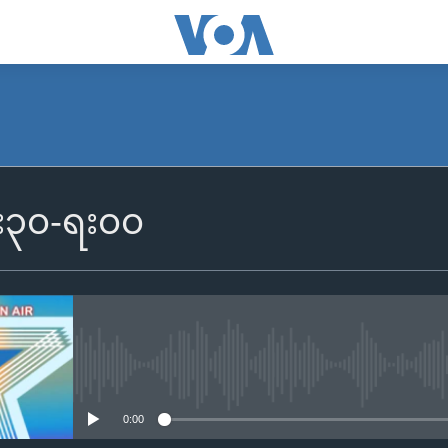
၆း၃၀-ရး၀၀
No media source currently availa
0:00