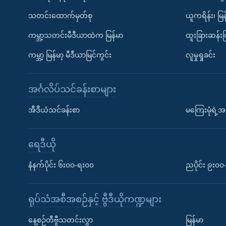
သတင်းထောက်မှတ်စု
ယူကရိန်း၊ မြန
ကမ္ဘာ့သတင်းမီဒီယာထဲက မြန်မာ
ထူးခြားဆန်း
ကမ္ဘာ့ မြန်မာ့ မီဒီယာမြင်ကွင်း
လူမှုရှုခင်း
အင်္ဂလိပ်သင်ခန်းစာများ
အီဒီယံသင်ခန်းစာ
မကြေးမုံရဲ့အင
ရေဒီယို
နံနက်ပိုင်း ၆း၀၀-ရး၀၀
ညပိုင်း ၉း၀
ရုပ်သံအစီအစဉ်နှင့် ဗွီဒီယိုကဏ္ဍများ
နေ့စဉ်တီဗွီသတင်းလွှာ
မြန်မာ