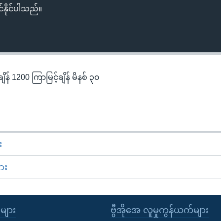
်နိုင်ပါသည်။
န် 1200 ကြာမြင့်ချိန် မိနစ် ၃၀
း
ား
ုများ
ဗွီအိုအေ လူမှုကွန်ယက်များ