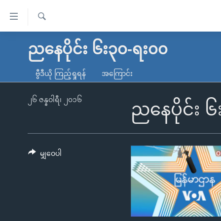
သုံး
ရ
ရှာဖွေ
လွယ်ကူ
မူလစာမျက်နှာ
ညနေပိုင်း ၆း၃၀-ရး၀၀
ရ
စေ
မြန်မာ
လာ
ဗွီဒီယို ကြည့်ရှုရန်
အကြောင်း
သည့်
ဒ်
ကမ္ဘာ့သတင်းများ
Link
ဗွီဒီယို
နိုင်ငံတကာ
၂၆ ဇန္နဝါရီ၊ ၂၀၁၆
ညနေပိုင်း 
များ
သတင်းလွတ်လပ်ခွင့်
အမေရိကန်
ပင်မ
ရပ်ဝန်းတခု လမ်းတခု အလွန်
တရုတ်
အကြောင်းအရာ
အင်္ဂလိပ်စာလေ့လာမယ်
အစ္စရေး-ပါလက်စတိုင်း
မျှဝေပါ
သို့
အပတ်စဉ်ကဏ္ဍများ
အမေရိကန်သုံးအီဒီယံ
ကျော်
ကြည့်
ရေဒီယိုနှင့်ရုပ်သံ အချက်အလက်များ
မကြေးမုံရဲ့ အင်္ဂလိပ်စာ
ရေဒီယို
ရန်
ရေဒီယို/တီဗွီအစီအစဉ်
ရုပ်ရှင်ထဲက အင်္ဂလိပ်စာ
တီဗွီ
ပင်မ