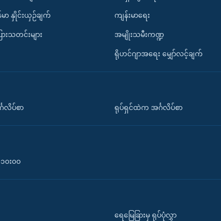
်မာ နှိုင်းယှဉ်ချက်
ကျန်းမာရေး
ပြားသတင်းများ
အမျိုးသမီးကဏ္ဍ
ရိုဟင်ဂျာအရေး မျှော်လင့်ချက်
်္ဂလိပ်စာ
ရုပ်ရှင်ထဲက အင်္ဂလိပ်စာ
၀-၁၀း၀၀
ရေမြေခြားမှ ရုပ်ပုံလွှာ