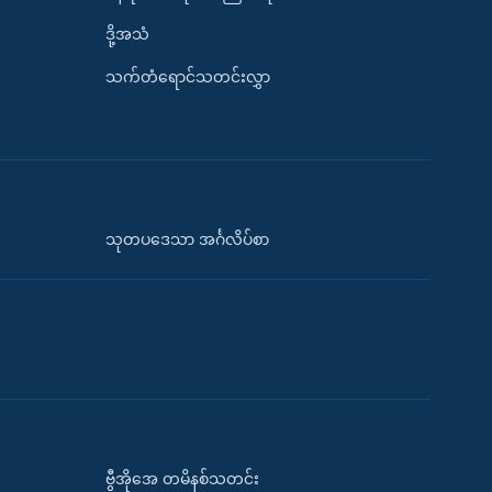
ဒို့အသံ
သက်တံရောင်သတင်းလွှာ
သုတပဒေသာ အင်္ဂလိပ်စာ
ဗွီအိုအေ တမိနစ်သတင်း