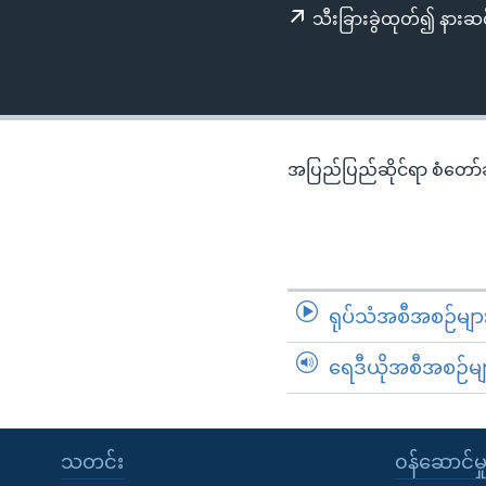
သုတပဒေသာ အင်္ဂလိပ်စာ
အ
သီးခြားခွဲထုတ်၍ နားဆင
ညွန်း
စာမျက်နှာ
သို့
ကျော်
ကြည့်
အပြည်ပြည်ဆိုင်ရာ စံတော်ချိ
ရန်
ရှာဖွေ
ရန်
နေရာ
သို့
ရုပ်သံအစီအစဉ်မျာ
ကျော်
ရန်
ရေဒီယိုအစီအစဉ်မျ
သတင်း
၀န်ဆောင်မှ