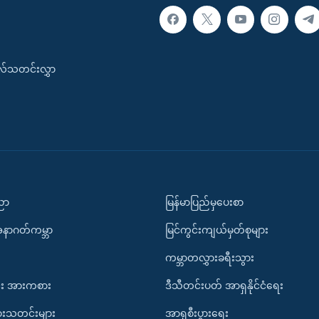
းလ်သတင်းလွှာ
ပညာ
မြန်မာပြည်မှပေးစာ
အနာဂတ်ကမ္ဘာ
မြင်ကွင်းကျယ်မှတ်စုများ
ကမ္ဘာတလွှားခရီးသွား
း အားကစား
ဒီသီတင်းပတ် အာရှနိုင်ငံရေး
ားသတင်းများ
အာရှစီးပွားရေး