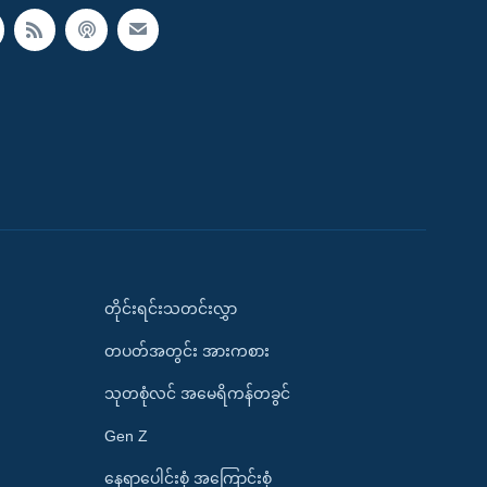
တိုင်းရင်းသတင်းလွှာ
တပတ်အတွင်း အားကစား
သုတစုံလင် အမေရိကန်တခွင်
Gen Z
နေရာပေါင်းစုံ အကြောင်းစုံ