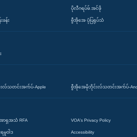
ပိုလီဂရပ်ဖ်.အင်ဖို
်းခန်း
ဗွီအိုအေ ပုံပြရုပ်သံ
း
ိုင်းလ်သတင်းအက်ပ်-Apple
ဗွီအိုအေမိုဘိုင်းလ်သတင်းအက်ပ်-An
 အာရှအသံ RFA
VOA's Privacy Policy
ုးရမူဝါဒ
Accessibility