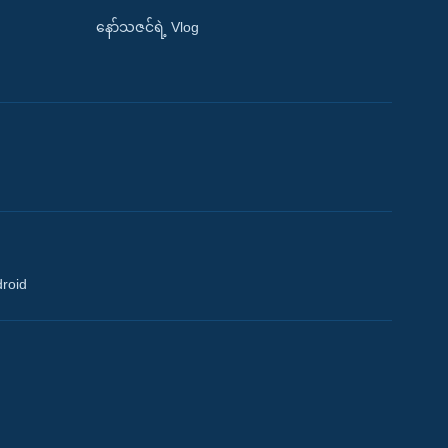
နော်သဇင်ရဲ့ Vlog
droid