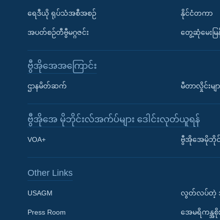
ရေဒီယို ရုပ်သံအစီအစဉ်
နိုင်ငံတကာ
အပတ်စဉ်တီဗွီမဂ္ဂဇင်း
တွေ့ဆုံမေးမြန
ဗွီအိုအေအကြောင်း
ဌာနမိတ်ဆက်
မီတာလှိုင်းမျာ
ဗွီအိုအေ မိုဘိုင်းလ်အက်ပ်များ ဒေါင်းလုတ်ယူရန်
Learning English
VOA+
ဗွီအိုအေမိုဘ
ဗွီအိုအေ လူမှုကွန်ယက်များ
Other Links
USAGM
လွတ်လပ်တဲ့
Press Room
အေမရိကန္အစိ
ဘာသာစကားများ