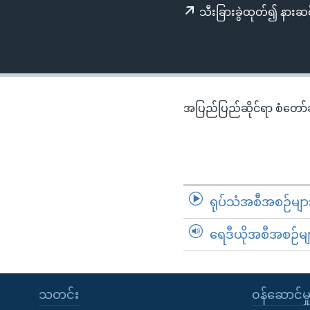
သုတပဒေသာ အင်္ဂလိပ်စာ
အ
သီးခြားခွဲထုတ်၍ နားဆင
ညွန်း
စာမျက်နှာ
သို့
ကျော်
ကြည့်
အပြည်ပြည်ဆိုင်ရာ စံတော်ချိ
ရန်
ရှာဖွေ
ရန်
နေရာ
သို့
ရုပ်သံအစီအစဉ်မျာ
ကျော်
ရန်
ရေဒီယိုအစီအစဉ်မျ
သတင်း
၀န်ဆောင်မှ