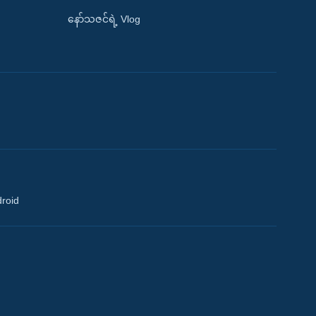
နော်သဇင်ရဲ့ Vlog
droid