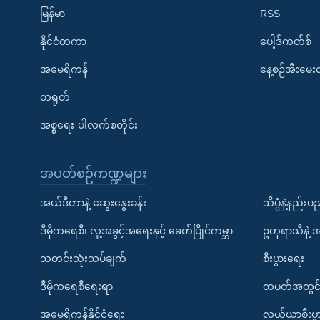
မြန်မာ
RSS
နိုင်ငံတကာ
ပေါ့ဒ်ကတ်စ်
အမေရိကန်
နေ့စဉ်အီးမေ
တရုတ်
အစ္စရေး-ပါလက်စတိုင်း
အပတ်စဉ်ကဏ္ဍများ
အယ်ဒီတာနဲ့ ဆွေးနွေးခန်း
သိပ္ပံနဲ့နည်း
ဒီမိုကရေစီ၊ လူ့အခွင့်အရေးနှင့် ခေတ်ပြိုင်ကမ္ဘာ
ဥတုရာသီနဲ့ 
သတင်းသုံးသပ်ချက်
စီးပွားရေး
ဒီမိုကရေစီရေးရာ
တပတ်အတွင်
အမေရိကန်နိုင်ငံရေး
လယ်ယာစီးပွ