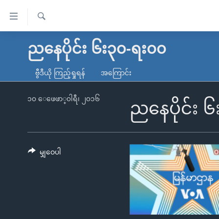
သုံး
ရ
ရှာဖွေ
လွယ်ကူ
မူလစာမျက်နှာ
ညနေပိုင်း ၆း၃၀-ရး၀၀
ရ
စေ
မြန်မာ
လာ
ဗွီဒီယို ကြည့်ရှုရန်
အကြောင်း
သည့်
ဒ်
ကမ္ဘာ့သတင်းများ
Link
ဗွီဒီယို
နိုင်ငံတကာ
၁၀ ေဖေဖာ္၀ါရီ၊ ၂၀၁၆
ညနေပိုင်း 
များ
သတင်းလွတ်လပ်ခွင့်
အမေရိကန်
ပင်မ
ရပ်ဝန်းတခု လမ်းတခု အလွန်
တရုတ်
အကြောင်းအရာ
အင်္ဂလိပ်စာလေ့လာမယ်
အစ္စရေး-ပါလက်စတိုင်း
မျှဝေပါ
သို့
အပတ်စဉ်ကဏ္ဍများ
အမေရိကန်သုံးအီဒီယံ
ကျော်
ကြည့်
ရေဒီယိုနှင့်ရုပ်သံ အချက်အလက်များ
မကြေးမုံရဲ့ အင်္ဂလိပ်စာ
ရေဒီယို
ရန်
ရေဒီယို/တီဗွီအစီအစဉ်
ရုပ်ရှင်ထဲက အင်္ဂလိပ်စာ
တီဗွီ
ပင်မ