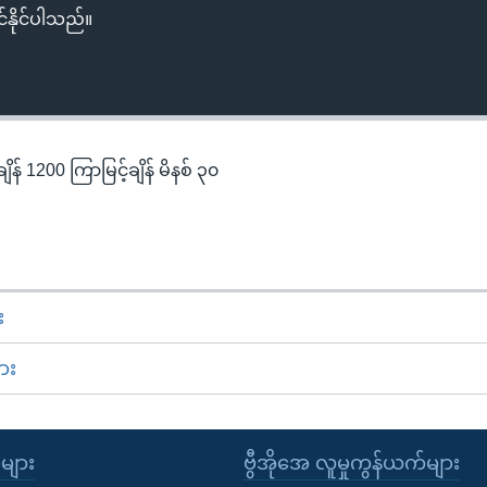
်နိုင်ပါသည်။
န် 1200 ကြာမြင့်ချိန် မိနစ် ၃၀
း
ား
ုများ
ဗွီအိုအေ လူမှုကွန်ယက်များ