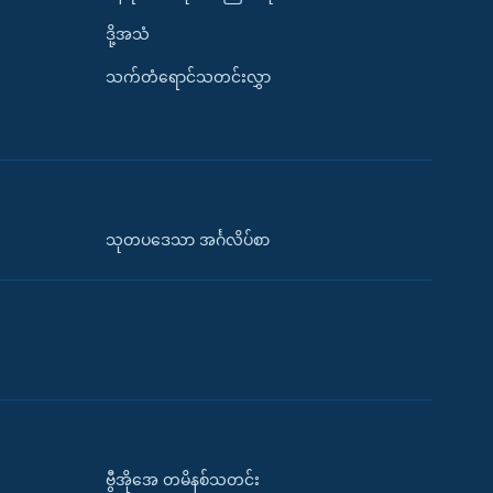
ဒို့အသံ
သက်တံရောင်သတင်းလွှာ
သုတပဒေသာ အင်္ဂလိပ်စာ
ဗွီအိုအေ တမိနစ်သတင်း