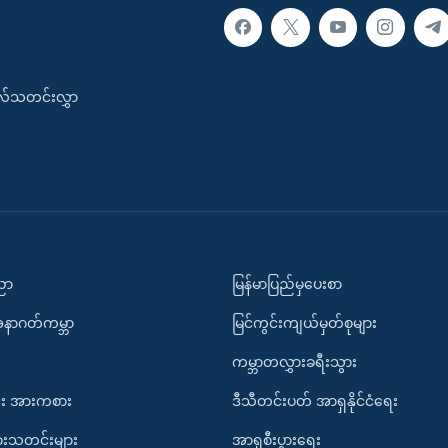
းလ်သတင်းလွှာ
ပညာ
မြန်မာပြည်မှပေးစာ
အနာဂတ်ကမ္ဘာ
မြင်ကွင်းကျယ်မှတ်စုများ
ကမ္ဘာတလွှားခရီးသွား
း အားကစား
ဒီသီတင်းပတ် အာရှနိုင်ငံရေး
ားသတင်းများ
အာရှစီးပွားရေး