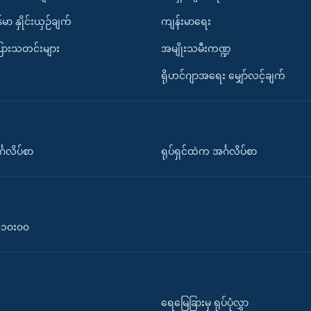
်မာ နှိုင်းယှဉ်ချက်
ကျန်းမာရေး
ပြားသတင်းများ
အမျိုးသမီးကဏ္ဍ
ရိုဟင်ဂျာအရေး မျှော်လင့်ချက်
်္ဂလိပ်စာ
ရုပ်ရှင်ထဲက အင်္ဂလိပ်စာ
၀-၁၀း၀၀
ရေမြေခြားမှ ရုပ်ပုံလွှာ