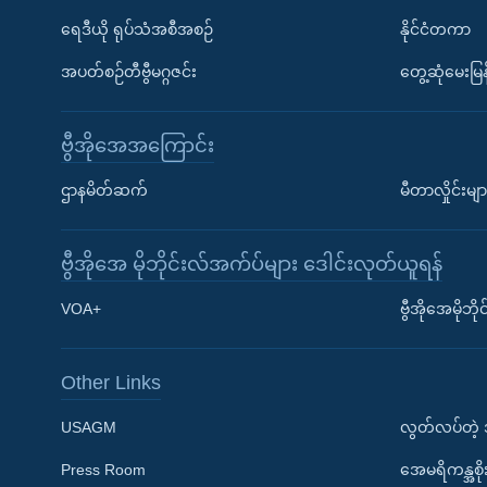
ရေဒီယို ရုပ်သံအစီအစဉ်
နိုင်ငံတကာ
အပတ်စဉ်တီဗွီမဂ္ဂဇင်း
တွေ့ဆုံမေးမြန
ဗွီအိုအေအကြောင်း
ဌာနမိတ်ဆက်
မီတာလှိုင်းမျာ
ဗွီအိုအေ မိုဘိုင်းလ်အက်ပ်များ ဒေါင်းလုတ်ယူရန်
Learning English
VOA+
ဗွီအိုအေမိုဘ
ဗွီအိုအေ လူမှုကွန်ယက်များ
Other Links
USAGM
လွတ်လပ်တဲ့
Press Room
အေမရိကန္အစိ
ဘာသာစကားများ