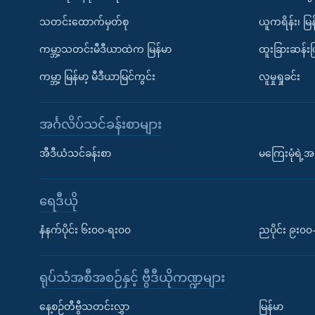
သတင်းထောက်မှတ်စု
ယူကရိန်း၊ မြန
ကမ္ဘာ့သတင်းမီဒီယာထဲက မြန်မာ
ထူးခြားဆန်း
ကမ္ဘာ့ မြန်မာ့ မီဒီယာမြင်ကွင်း
လူမှုရှုခင်း
အင်္ဂလိပ်သင်ခန်းစာများ
အီဒီယံသင်ခန်းစာ
မကြေးမုံရဲ့အင
ရေဒီယို
နံနက်ပိုင်း ၆း၀၀-ရး၀၀
ညပိုင်း ၉း၀
ရုပ်သံအစီအစဉ်နှင့် ဗွီဒီယိုကဏ္ဍများ
နေ့စဉ်တီဗွီသတင်းလွှာ
မြန်မာ