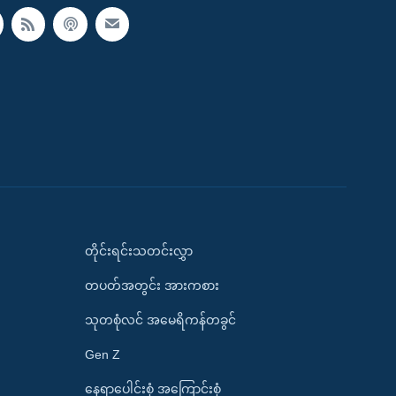
တိုင်းရင်းသတင်းလွှာ
တပတ်အတွင်း အားကစား
သုတစုံလင် အမေရိကန်တခွင်
Gen Z
နေရာပေါင်းစုံ အကြောင်းစုံ