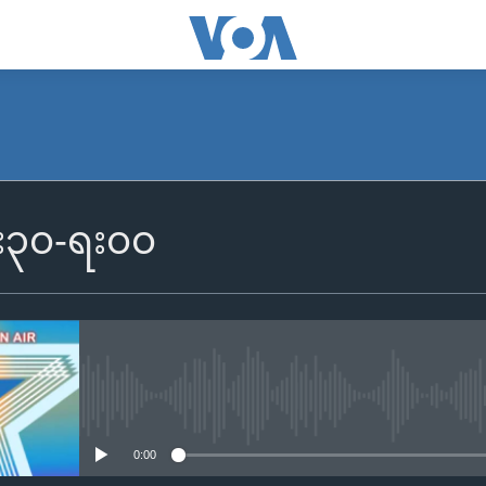
၆း၃၀-ရး၀၀
No media source currently availa
0:00