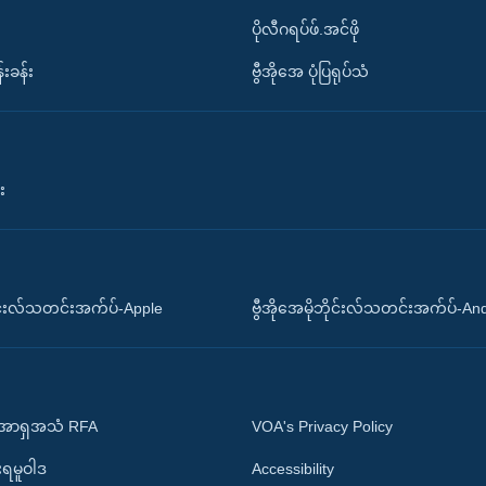
ပိုလီဂရပ်ဖ်.အင်ဖို
်းခန်း
ဗွီအိုအေ ပုံပြရုပ်သံ
း
ိုင်းလ်သတင်းအက်ပ်-Apple
ဗွီအိုအေမိုဘိုင်းလ်သတင်းအက်ပ်-An
 အာရှအသံ RFA
VOA's Privacy Policy
ုးရမူဝါဒ
Accessibility