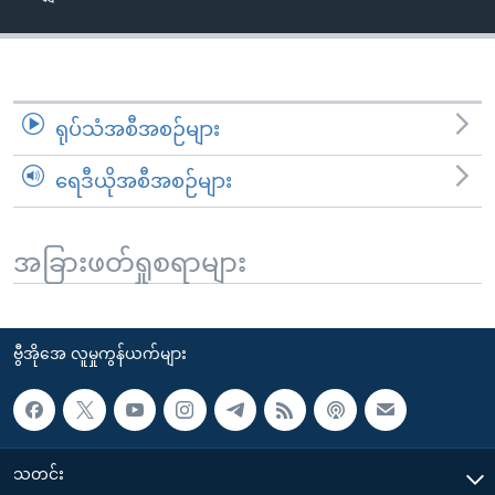
အ
သုတပဒေသာ အင်္ဂလိပ်စာ
ညွန်း
Learning English
စာမျက်နှာ
သို့
ဗွီအိုအေ လူမှုကွန်ယက်များ
ကျော်
ရုပ်သံအစီအစဉ်များ
ကြည့်
ရေဒီယိုအစီအစဉ်များ
ရန်
ဘာသာစကားများ
ရှာဖွေ
ရန်
အခြားဖတ်ရှုစရာများ
နေရာ
သို့
ကျော်
ဗွီအိုအေ လူမှုကွန်ယက်များ
ရန်
သတင်း