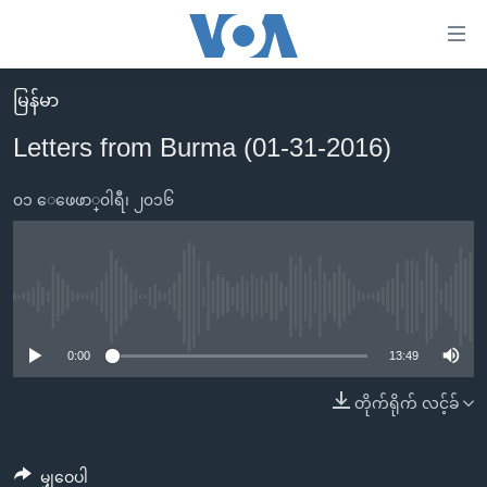
သုံး
ရ
လွယ်ကူ
မြန်မာ
မူလစာမျက်နှာ
စေ
Letters from Burma (01-31-2016)
မြန်မာ
သည့်
ကမ္ဘာ့သတင်းများ
၀၁ ေဖေဖာ္၀ါရီ၊ ၂၀၁၆
Link
ဗွီဒီယို
နိုင်ငံတကာ
များ
သတင်းလွတ်လပ်ခွင့်
အမေရိကန်
ပင်မ
ရပ်ဝန်းတခု လမ်းတခု အလွန်
တရုတ်
No media source currently available
အကြောင်းအရာ
သို့
အင်္ဂလိပ်စာလေ့လာမယ်
အစ္စရေး-ပါလက်စတိုင်း
0:00
13:49
ကျော်
အပတ်စဉ်ကဏ္ဍများ
အမေရိကန်သုံးအီဒီယံ
တိုက်ရိုက် လင့်ခ်
ကြည့်
ရေဒီယိုနှင့်ရုပ်သံ အချက်အလက်များ
မကြေးမုံရဲ့ အင်္ဂလိပ်စာ
ရေဒီယို
ရန်
ပင်မ
ရေဒီယို/တီဗွီအစီအစဉ်
ရုပ်ရှင်ထဲက အင်္ဂလိပ်စာ
တီဗွီ
မျှဝေပါ