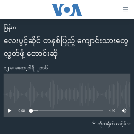
သုံး
ရ
လွယ်ကူ
မြန်မာ
မူလစာမျက်နှာ
စေ
လေးပွင့်ဆိုင် တနှစ်ပြည့် ကျောင်းသားတွေ
မြန်မာ
သည့်
လွှတ်ဖို့ တောင်းဆို
ကမ္ဘာ့သတင်းများ
Link
ဗွီဒီယို
နိုင်ငံတကာ
များ
၀၂ ေဖေဖာ္၀ါရီ၊ ၂၀၁၆
သတင်းလွတ်လပ်ခွင့်
အမေရိကန်
ပင်မ
ရပ်ဝန်းတခု လမ်းတခု အလွန်
တရုတ်
အကြောင်းအရာ
သို့
အင်္ဂလိပ်စာလေ့လာမယ်
အစ္စရေး-ပါလက်စတိုင်း
No media source currently available
ကျော်
အပတ်စဉ်ကဏ္ဍများ
အမေရိကန်သုံးအီဒီယံ
ကြည့်
0:00
4:40
ရေဒီယိုနှင့်ရုပ်သံ အချက်အလက်များ
မကြေးမုံရဲ့ အင်္ဂလိပ်စာ
ရေဒီယို
ရန်
တိုက်ရိုက် လင့်ခ်
ပင်မ
ရေဒီယို/တီဗွီအစီအစဉ်
ရုပ်ရှင်ထဲက အင်္ဂလိပ်စာ
တီဗွီ