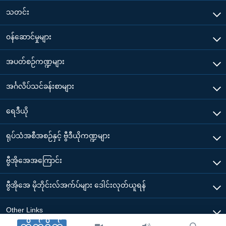
သတင်း
၀န်ဆောင်မှုများ
အပတ်စဉ်ကဏ္ဍများ
အင်္ဂလိပ်သင်ခန်းစာများ
ရေဒီယို
ရုပ်သံအစီအစဉ်နှင့် ဗွီဒီယိုကဏ္ဍများ
ဗွီအိုအေအကြောင်း
ဗွီအိုအေ မိုဘိုင်းလ်အက်ပ်များ ဒေါင်းလုတ်ယူရန်
Other Links