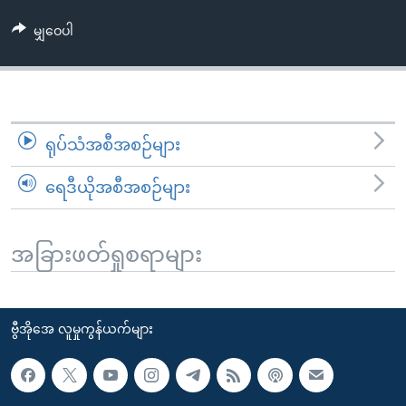
အ
သုတပဒေသာ အင်္ဂလိပ်စာ
ညွန်း
Learning English
မျှဝေပါ
စာမျက်နှာ
သို့
ဗွီအိုအေ လူမှုကွန်ယက်များ
ကျော်
ကြည့်
ရုပ်သံအစီအစဉ်များ
ရန်
ဘာသာစကားများ
ရှာဖွေ
ရေဒီယိုအစီအစဉ်များ
ရန်
နေရာ
သို့
အခြားဖတ်ရှုစရာများ
ကျော်
ရန်
ဗွီအိုအေ လူမှုကွန်ယက်များ