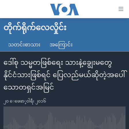
သုံး
ရ
လွယ်ကူ
တိုက်ရိုက်လေလှိုင်း
မူလစာမျက်နှာ
စေ
မြန်မာ
သတင်းစာသား
အကြောင်း
သည့်
ကမ္ဘာ့သတင်းများ
Link
ဒေါ်စု သမ္မတဖြစ်ရေး သားနဲ့ချွေးမတွေ
ဗွီဒီယို
နိုင်ငံတကာ
များ
သတင်းလွတ်လပ်ခွင့်
အမေရိကန်
နိုင်ငံသားဖြစ်ရင် ပြေလည်မယ်ဆိုတဲ့အပေါ်
ပင်မ
ရပ်ဝန်းတခု လမ်းတခု အလွန်
တရုတ်
အကြောင်းအရာ
သောတရှင်အမြင်
သို့
အင်္ဂလိပ်စာလေ့လာမယ်
အစ္စရေး-ပါလက်စတိုင်း
ကျော်
၂၀ ေဖေဖာ္၀ါရီ၊ ၂၀၁၆
အပတ်စဉ်ကဏ္ဍများ
အမေရိကန်သုံးအီဒီယံ
ကြည့်
ရေဒီယိုနှင့်ရုပ်သံ အချက်အလက်များ
မကြေးမုံရဲ့ အင်္ဂလိပ်စာ
ရေဒီယို
ရန်
ပင်မ
ရေဒီယို/တီဗွီအစီအစဉ်
ရုပ်ရှင်ထဲက အင်္ဂလိပ်စာ
တီဗွီ