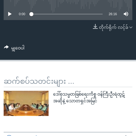
No media source currently available
အ
သုတပဒေသာ အင်္ဂလိပ်စာ
ညွန်း
Learning English
0:00
26:16
စာမျက်နှာ
သို့
ဗွီအိုအေ လူမှုကွန်ယက်များ
တိုက်ရိုက် လင့်ခ်
ကျော်
ကြည့်
မျှဝေပါ
ရန်
ဘာသာစကားများ
ရှာဖွေ
ရန်
နေရာ
ဆက်စပ်သတင်းများ ...
သို့
ကျော်
ဒေါ်စုသမ္မတဖြစ်ရေးကိစ္စ ဝန်ကြီးဦးရဲထွဋ်
ရန်
အဆိုနဲ့ သောတရှင်အမြင်