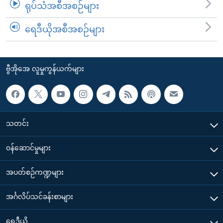
ရုပ်သံအစီအစဉ်များ
ရေဒီယိုအစီအစဉ်များ
ဗွီအိုအေ လူမှုကွန်ယက်များ
သတင်း
၀န်ဆောင်မှုများ
အပတ်စဉ်ကဏ္ဍများ
အင်္ဂလိပ်သင်ခန်းစာများ
ရေဒီယို