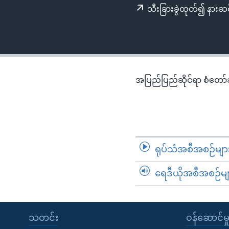
သုတပဒေသာ အင်္ဂလိပ်စာ
အ
သီးခြားခွဲထုတ်၍ နားဆင
ညွန်း
စာမျက်နှာ
သို့
ကျော်
ကြည့်
အပြည်ပြည်ဆိုင်ရာ စံတော်ချိ
ရန်
ရှာဖွေ
ရန်
နေရာ
သို့
ရုပ်သံအစီအစဉ်မျာ
ကျော်
ရန်
ရေဒီယိုအစီအစဉ်မျ
သတင်း
၀န်ဆောင်မှ