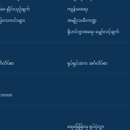
်မာ နှိုင်းယှဉ်ချက်
ကျန်းမာရေး
ပြားသတင်းများ
အမျိုးသမီးကဏ္ဍ
ရိုဟင်ဂျာအရေး မျှော်လင့်ချက်
်္ဂလိပ်စာ
ရုပ်ရှင်ထဲက အင်္ဂလိပ်စာ
၀-၁၀း၀၀
ရေမြေခြားမှ ရုပ်ပုံလွှာ