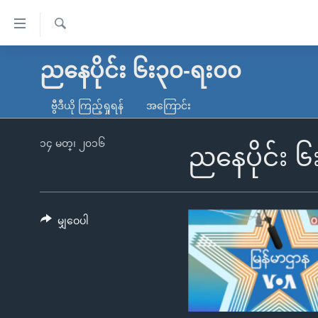
သုံး
ရ
ရှာဖွေ
လွယ်ကူ
မူလစာမျက်နှာ
ညနေပိုင်း ၆း၃၀-ရး၀၀
ရ
စေ
မြန်မာ
လာ
ဗွီဒီယို ကြည့်ရှုရန်
အကြောင်း
သည့်
ဒ်
ကမ္ဘာ့သတင်းများ
Link
ဗွီဒီယို
နိုင်ငံတကာ
၁၄ မတ္၊ ၂၀၁၆
ညနေပိုင်း 
များ
သတင်းလွတ်လပ်ခွင့်
အမေရိကန်
ပင်မ
ရပ်ဝန်းတခု လမ်းတခု အလွန်
တရုတ်
အကြောင်းအရာ
အင်္ဂလိပ်စာလေ့လာမယ်
အစ္စရေး-ပါလက်စတိုင်း
မျှဝေပါ
သို့
အပတ်စဉ်ကဏ္ဍများ
အမေရိကန်သုံးအီဒီယံ
ကျော်
ကြည့်
ရေဒီယိုနှင့်ရုပ်သံ အချက်အလက်များ
မကြေးမုံရဲ့ အင်္ဂလိပ်စာ
ရေဒီယို
ရန်
ရေဒီယို/တီဗွီအစီအစဉ်
ရုပ်ရှင်ထဲက အင်္ဂလိပ်စာ
တီဗွီ
ပင်မ