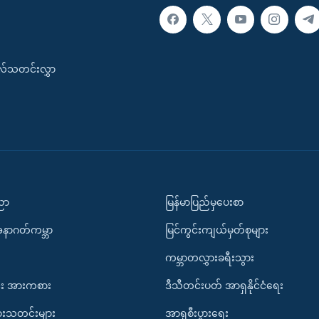
းလ်သတင်းလွှာ
ပညာ
မြန်မာပြည်မှပေးစာ
အနာဂတ်ကမ္ဘာ
မြင်ကွင်းကျယ်မှတ်စုများ
ကမ္ဘာတလွှားခရီးသွား
း အားကစား
ဒီသီတင်းပတ် အာရှနိုင်ငံရေး
ားသတင်းများ
အာရှစီးပွားရေး