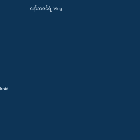
နော်သဇင်ရဲ့ Vlog
droid