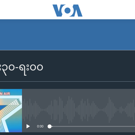
၆း၃၀-ရး၀၀
No media source currently availa
0:00