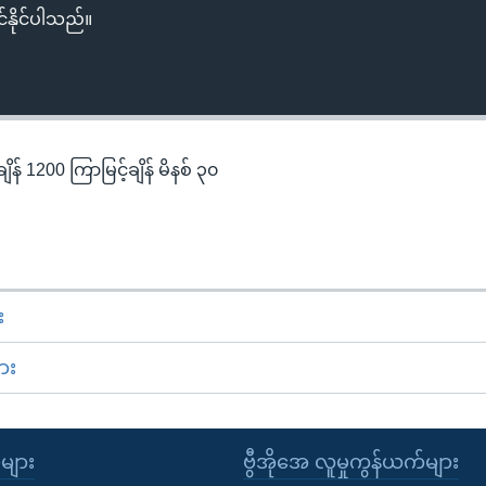
်နိုင်ပါသည်။
န် 1200 ကြာမြင့်ချိန် မိနစ် ၃၀
း
ား
ုများ
ဗွီအိုအေ လူမှုကွန်ယက်များ