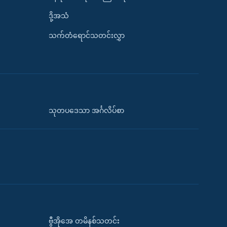
ဒို့အသံ
သက်တံရောင်သတင်းလွှာ
သုတပဒေသာ အင်္ဂလိပ်စာ
ဗွီအိုအေ တမိနစ်သတင်း