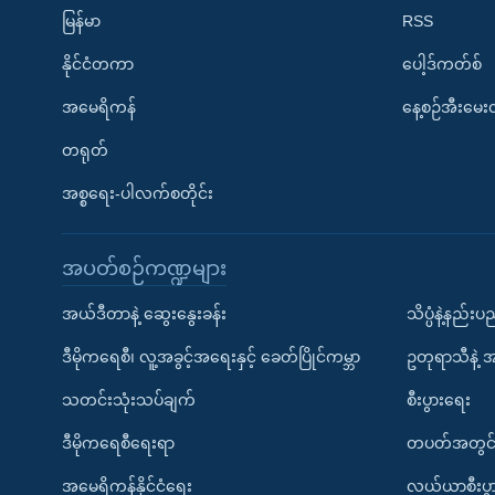
မြန်မာ
RSS
နိုင်ငံတကာ
ပေါ့ဒ်ကတ်စ်
အမေရိကန်
နေ့စဉ်အီးမေ
တရုတ်
အစ္စရေး-ပါလက်စတိုင်း
အပတ်စဉ်ကဏ္ဍများ
အယ်ဒီတာနဲ့ ဆွေးနွေးခန်း
သိပ္ပံနဲ့နည်း
ဒီမိုကရေစီ၊ လူ့အခွင့်အရေးနှင့် ခေတ်ပြိုင်ကမ္ဘာ
ဥတုရာသီနဲ့ 
သတင်းသုံးသပ်ချက်
စီးပွားရေး
ဒီမိုကရေစီရေးရာ
တပတ်အတွင်
အမေရိကန်နိုင်ငံရေး
လယ်ယာစီးပွ