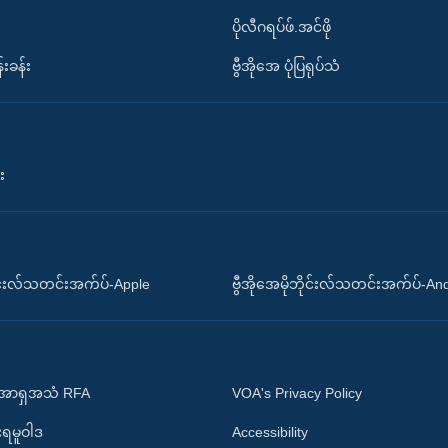
ပိုလီဂရပ်ဖ်.အင်ဖို
်းခန်း
ဗွီအိုအေ ပုံပြရုပ်သံ
း
ိုင်းလ်သတင်းအက်ပ်-Apple
ဗွီအိုအေမိုဘိုင်းလ်သတင်းအက်ပ်-An
 အာရှအသံ RFA
VOA's Privacy Policy
ုးရမူဝါဒ
Accessibility