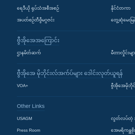
ရေဒီယို ရုပ်သံအစီအစဉ်
နိုင်ငံတကာ
အပတ်စဉ်တီဗွီမဂ္ဂဇင်း
တွေ့ဆုံမေးမြန
ဗွီအိုအေအကြောင်း
ဌာနမိတ်ဆက်
မီတာလှိုင်းမျာ
ဗွီအိုအေ မိုဘိုင်းလ်အက်ပ်များ ဒေါင်းလုတ်ယူရန်
Learning English
VOA+
ဗွီအိုအေမိုဘ
ဗွီအိုအေ လူမှုကွန်ယက်များ
Other Links
USAGM
လွတ်လပ်တဲ့
Press Room
အေမရိကန္အစိ
ဘာသာစကားများ