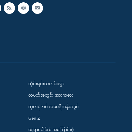
တိုင်းရင်းသတင်းလွှာ
တပတ်အတွင်း အားကစား
သုတစုံလင် အမေရိကန်တခွင်
Gen Z
နေရာပေါင်းစုံ အကြောင်းစုံ