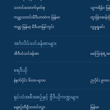
သတင်းထောက်မှတ်စု
ယူကရိန်း၊ မြန
ကမ္ဘာ့သတင်းမီဒီယာထဲက မြန်မာ
ထူးခြားဆန်း
ကမ္ဘာ့ မြန်မာ့ မီဒီယာမြင်ကွင်း
လူမှုရှုခင်း
အင်္ဂလိပ်သင်ခန်းစာများ
အီဒီယံသင်ခန်းစာ
မကြေးမုံရဲ့အင
ရေဒီယို
နံနက်ပိုင်း ၆း၀၀-ရး၀၀
ညပိုင်း ၉း၀
ရုပ်သံအစီအစဉ်နှင့် ဗွီဒီယိုကဏ္ဍများ
နေ့စဉ်တီဗွီသတင်းလွှာ
မြန်မာ