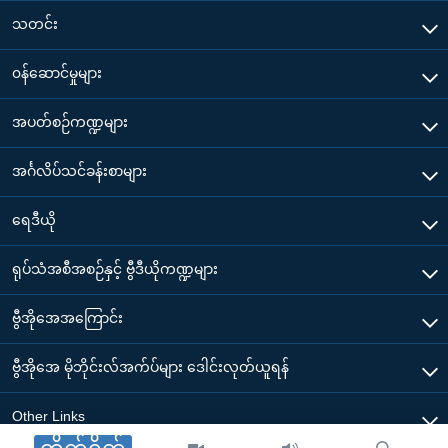
သတင်း
၀န်ဆောင်မှုများ
အပတ်စဉ်ကဏ္ဍများ
အင်္ဂလိပ်သင်ခန်းစာများ
ရေဒီယို
ရုပ်သံအစီအစဉ်နှင့် ဗွီဒီယိုကဏ္ဍများ
ဗွီအိုအေအကြောင်း
ဗွီအိုအေ မိုဘိုင်းလ်အက်ပ်များ ဒေါင်းလုတ်ယူရန်
Other Links