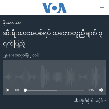
သုံး
ရ
လွယ်ကူ
နိုင်ငံတကာ
မူလစာမျက်နှာ
စေ
ဆီးရီးယားအပစ်ရပ် သဘောတူညီချက် ၃
မြန်မာ
သည့်
ရက်ပြည့်
ကမ္ဘာ့သတင်းများ
Link
ဗွီဒီယို
နိုင်ငံတကာ
များ
၂၉ ေဖေဖာ္၀ါရီ၊ ၂၀၁၆
သတင်းလွတ်လပ်ခွင့်
အမေရိကန်
ပင်မ
ရပ်ဝန်းတခု လမ်းတခု အလွန်
တရုတ်
အကြောင်းအရာ
သို့
အင်္ဂလိပ်စာလေ့လာမယ်
အစ္စရေး-ပါလက်စတိုင်း
No media source currently available
ကျော်
အပတ်စဉ်ကဏ္ဍများ
အမေရိကန်သုံးအီဒီယံ
ကြည့်
0:00
0:45
ရေဒီယိုနှင့်ရုပ်သံ အချက်အလက်များ
မကြေးမုံရဲ့ အင်္ဂလိပ်စာ
ရေဒီယို
ရန်
တိုက်ရိုက် လင့်ခ်
ပင်မ
ရေဒီယို/တီဗွီအစီအစဉ်
ရုပ်ရှင်ထဲက အင်္ဂလိပ်စာ
တီဗွီ