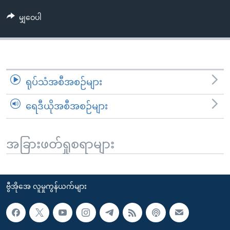
အ
သုတပဒေသာ အင်္ဂလိပ်စာ
ညွန်း
Learning English
မျှဝေပါ
စာမျက်နှာ
သို့
ဗွီအိုအေ လူမှုကွန်ယက်များ
ကျော်
ကြည့်
ရုပ်သံအစီအစဉ်များ
ရန်
ဘာသာစကားများ
ရှာဖွေ
ရေဒီယိုအစီအစဉ်များ
ရန်
နေရာ
သို့
အခြားဖတ်ရှုစရာများ
ကျော်
ရန်
ဗွီအိုအေ လူမှုကွန်ယက်များ