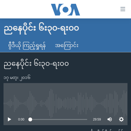
သုံး
ရ
လွယ်ကူ
ညနေပိုင်း ၆း၃၀-ရး၀၀
မူလစာမျက်နှာ
စေ
မြန်မာ
ဗွီဒီယို ကြည့်ရှုရန်
အကြောင်း
သည့်
ကမ္ဘာ့သတင်းများ
Link
ညနေပိုင်း ၆း၃၀-ရး၀၀
ဗွီဒီယို
နိုင်ငံတကာ
များ
သတင်းလွတ်လပ်ခွင့်
အမေရိကန်
ပင်မ
၁၇ မတ္၊ ၂၀၁၆
ရပ်ဝန်းတခု လမ်းတခု အလွန်
တရုတ်
အကြောင်းအရာ
သို့
အင်္ဂလိပ်စာလေ့လာမယ်
အစ္စရေး-ပါလက်စတိုင်း
ကျော်
အပတ်စဉ်ကဏ္ဍများ
အမေရိကန်သုံးအီဒီယံ
No media source currently available
ကြည့်
ရေဒီယိုနှင့်ရုပ်သံ အချက်အလက်များ
မကြေးမုံရဲ့ အင်္ဂလိပ်စာ
ရေဒီယို
ရန်
0:00
29:59
ပင်မ
ရေဒီယို/တီဗွီအစီအစဉ်
ရုပ်ရှင်ထဲက အင်္ဂလိပ်စာ
တီဗွီ