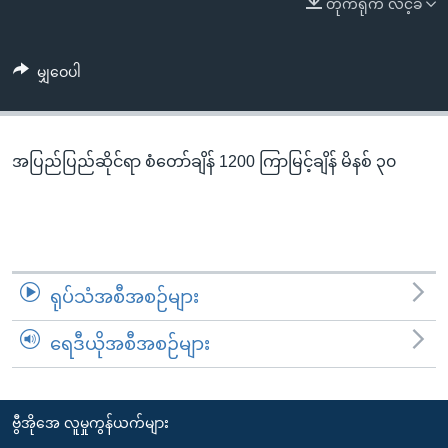
တိုက်ရိုက် လင့်ခ်
အ
သုတပဒေသာ အင်္ဂလိပ်စာ
ညွန်း
Learning English
စာမျက်နှာ
မျှဝေပါ
သို့
ဗွီအိုအေ လူမှုကွန်ယက်များ
ကျော်
ကြည့်
အပြည်ပြည်ဆိုင်ရာ စံတော်ချိန် 1200 ကြာမြင့်ချိန် မိနစ် ၃၀
ရန်
ဘာသာစကားများ
ရှာဖွေ
ရန်
နေရာ
သို့
ရုပ်သံအစီအစဉ်များ
ကျော်
ရန်
ရေဒီယိုအစီအစဉ်များ
ဗွီအိုအေ လူမှုကွန်ယက်များ