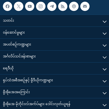
သတင်း
၀န်ဆောင်မှုများ
အပတ်စဉ်ကဏ္ဍများ
အင်္ဂလိပ်သင်ခန်းစာများ
ရေဒီယို
ရုပ်သံအစီအစဉ်နှင့် ဗွီဒီယိုကဏ္ဍများ
ဗွီအိုအေအကြောင်း
ဗွီအိုအေ မိုဘိုင်းလ်အက်ပ်များ ဒေါင်းလုတ်ယူရန်