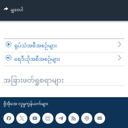
အ
သုတပဒေသာ အင်္ဂလိပ်စာ
ညွန်း
Learning English
မျှဝေပါ
စာမျက်နှာ
သို့
ဗွီအိုအေ လူမှုကွန်ယက်များ
ကျော်
ကြည့်
ရုပ်သံအစီအစဉ်များ
ရန်
ဘာသာစကားများ
ရှာဖွေ
ရေဒီယိုအစီအစဉ်များ
ရန်
နေရာ
သို့
အခြားဖတ်ရှုစရာများ
ကျော်
ရန်
ဗွီအိုအေ လူမှုကွန်ယက်များ