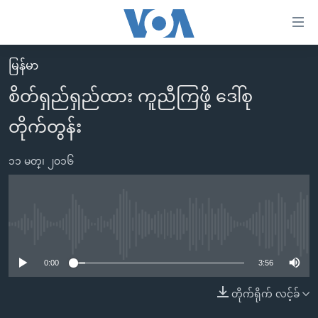
သုံး
ရ
လွယ်ကူ
မြန်မာ
မူလစာမျက်နှာ
စေ
စိတ်ရှည်ရှည်ထား ကူညီကြဖို့ ဒေါ်စု
မြန်မာ
သည့်
တိုက်တွန်း
ကမ္ဘာ့သတင်းများ
Link
ဗွီဒီယို
နိုင်ငံတကာ
များ
၁၁ မတ္၊ ၂၀၁၆
သတင်းလွတ်လပ်ခွင့်
အမေရိကန်
ပင်မ
ရပ်ဝန်းတခု လမ်းတခု အလွန်
တရုတ်
အကြောင်းအရာ
သို့
အင်္ဂလိပ်စာလေ့လာမယ်
အစ္စရေး-ပါလက်စတိုင်း
No media source currently available
ကျော်
အပတ်စဉ်ကဏ္ဍများ
အမေရိကန်သုံးအီဒီယံ
ကြည့်
0:00
3:56
ရေဒီယိုနှင့်ရုပ်သံ အချက်အလက်များ
မကြေးမုံရဲ့ အင်္ဂလိပ်စာ
ရေဒီယို
ရန်
တိုက်ရိုက် လင့်ခ်
ပင်မ
ရေဒီယို/တီဗွီအစီအစဉ်
ရုပ်ရှင်ထဲက အင်္ဂလိပ်စာ
တီဗွီ