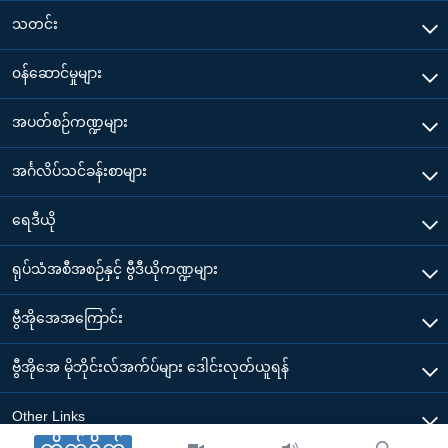
သတင်း
၀န်ဆောင်မှုများ
အပတ်စဉ်ကဏ္ဍများ
အင်္ဂလိပ်သင်ခန်းစာများ
ရေဒီယို
ရုပ်သံအစီအစဉ်နှင့် ဗွီဒီယိုကဏ္ဍများ
ဗွီအိုအေအကြောင်း
ဗွီအိုအေ မိုဘိုင်းလ်အက်ပ်များ ဒေါင်းလုတ်ယူရန်
Other Links