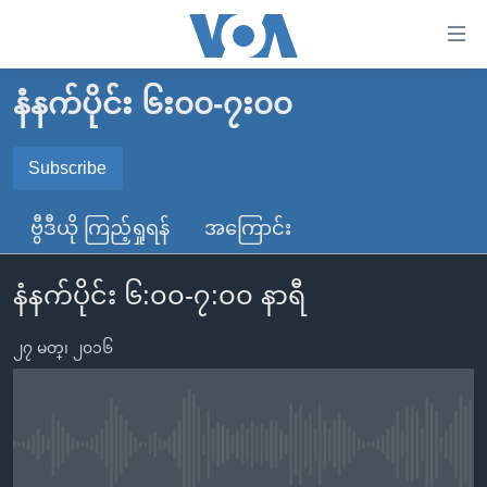
သုံး
ရ
လွယ်ကူ
နံနက်ပိုင်း ၆း၀၀-၇း၀၀
မူလစာမျက်နှာ
စေ
မြန်မာ
Subscribe
သည့်
SUBSCRIBE
ကမ္ဘာ့သတင်းများ
Link
ဗွီဒီယို ကြည့်ရှုရန်
အကြောင်း
ဗွီဒီယို
နိုင်ငံတကာ
များ
Spotify
သတင်းလွတ်လပ်ခွင့်
အမေရိကန်
ပင်မ
နံနက်ပိုင်း ၆:၀၀-၇:၀၀ နာရီ
ရပ်ဝန်းတခု လမ်းတခု အလွန်
တရုတ်
အကြောင်းအရာ
ရယူရန်
သို့
၂၇ မတ္၊ ၂၀၁၆
အင်္ဂလိပ်စာလေ့လာမယ်
အစ္စရေး-ပါလက်စတိုင်း
ကျော်
အပတ်စဉ်ကဏ္ဍများ
အမေရိကန်သုံးအီဒီယံ
ကြည့်
ရေဒီယိုနှင့်ရုပ်သံ အချက်အလက်များ
မကြေးမုံရဲ့ အင်္ဂလိပ်စာ
ရေဒီယို
ရန်
No media source currently available
ပင်မ
ရေဒီယို/တီဗွီအစီအစဉ်
ရုပ်ရှင်ထဲက အင်္ဂလိပ်စာ
တီဗွီ