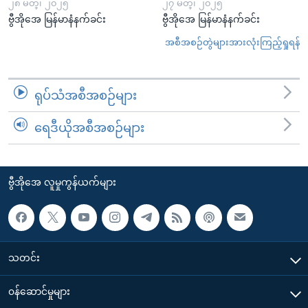
၂၈ မတ္၊ ၂၀၂၅
၂၇ မတ္၊ ၂၀၂၅
ဗွီအိုအေ မြန်မာနံနက်ခင်း
ဗွီအိုအေ မြန်မာနံနက်ခင်း
အစီအစဉ်တွဲများအားလုံးကြည့်ရှုရန်
ရုပ်သံအစီအစဉ်များ
ရေဒီယိုအစီအစဉ်များ
ဗွီအိုအေ လူမှုကွန်ယက်များ
သတင်း
၀န်ဆောင်မှုများ