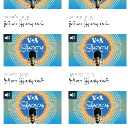
၀၁ ဧၿပီ၊ ၂၀၂၅
၃၁ မတ္၊ ၂၀၂၅
ဗွီအိုအေ မြန်မာနံနက်ခင်း
ဗွီအိုအေ မြန်မာနံနက်ခင်း
၃၀ မတ္၊ ၂၀၂၅
၂၉ မတ္၊ ၂၀၂၅
ဗွီအိုအေ မြန်မာနံနက်ခင်း
ဗွီအိုအေ မြန်မာနံနက်ခင်း