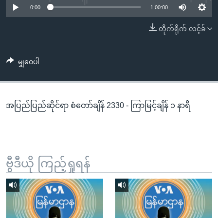
အ
0:00
1:00:00
သုတပဒေသာ အင်္ဂလိပ်စာ
ညွန်း
Learning English
တိုက်ရိုက် လင့်ခ်
စာမျက်နှာ
သို့
ဗွီအိုအေ လူမှုကွန်ယက်များ
ကျော်
မျှဝေပါ
ကြည့်
ရန်
ဘာသာစကားများ
ရှာဖွေ
အပြည်ပြည်ဆိုင်ရာ စံတော်ချိန် 2330 - ကြာမြင့်ချိန် ၁ နာရီ
ရန်
နေရာ
သို့
ကျော်
ရန်
ဗွီဒီယို ကြည့်ရှုရန်