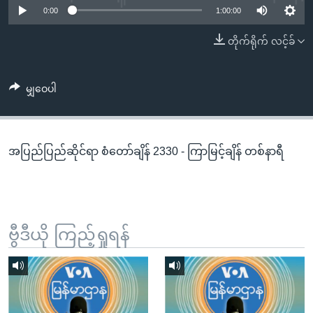
အ
0:00
1:00:00
သုတပဒေသာ အင်္ဂလိပ်စာ
ညွန်း
Learning English
တိုက်ရိုက် လင့်ခ်
စာမျက်နှာ
သို့
ဗွီအိုအေ လူမှုကွန်ယက်များ
ကျော်
မျှဝေပါ
ကြည့်
ရန်
ဘာသာစကားများ
ရှာဖွေ
အပြည်ပြည်ဆိုင်ရာ စံတော်ချိန် 2330 - ကြာမြင့်ချိန် တစ်နာရီ
ရန်
နေရာ
သို့
ကျော်
ရန်
ဗွီဒီယို ကြည့်ရှုရန်