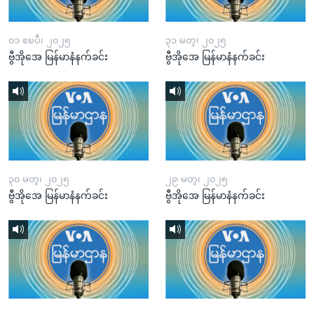
၀၁ ဧၿပီ၊ ၂၀၂၅
၃၁ မတ္၊ ၂၀၂၅
ဗွီအိုအေ မြန်မာနံနက်ခင်း
ဗွီအိုအေ မြန်မာနံနက်ခင်း
၃၀ မတ္၊ ၂၀၂၅
၂၉ မတ္၊ ၂၀၂၅
ဗွီအိုအေ မြန်မာနံနက်ခင်း
ဗွီအိုအေ မြန်မာနံနက်ခင်း