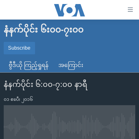
သုံး
ရ
လွယ်ကူ
နံနက်ပိုင်း ၆း၀၀-၇း၀၀
မူလစာမျက်နှာ
စေ
မြန်မာ
Subscribe
သည့်
SUBSCRIBE
ကမ္ဘာ့သတင်းများ
Link
ဗွီဒီယို ကြည့်ရှုရန်
အကြောင်း
ဗွီဒီယို
နိုင်ငံတကာ
များ
Spotify
သတင်းလွတ်လပ်ခွင့်
အမေရိကန်
ပင်မ
နံနက်ပိုင်း ၆:၀၀-၇:၀၀ နာရီ
ရပ်ဝန်းတခု လမ်းတခု အလွန်
တရုတ်
အကြောင်းအရာ
ရယူရန်
သို့
၀၁ ဧၿပီ၊ ၂၀၁၆
အင်္ဂလိပ်စာလေ့လာမယ်
အစ္စရေး-ပါလက်စတိုင်း
ကျော်
အပတ်စဉ်ကဏ္ဍများ
အမေရိကန်သုံးအီဒီယံ
ကြည့်
ရေဒီယိုနှင့်ရုပ်သံ အချက်အလက်များ
မကြေးမုံရဲ့ အင်္ဂလိပ်စာ
ရေဒီယို
ရန်
No media source currently available
ပင်မ
ရေဒီယို/တီဗွီအစီအစဉ်
ရုပ်ရှင်ထဲက အင်္ဂလိပ်စာ
တီဗွီ