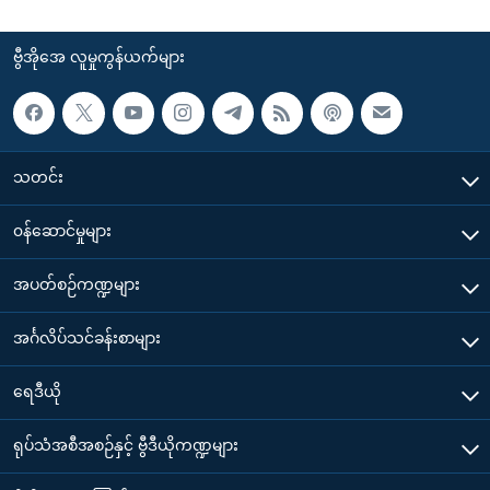
ဗွီအိုအေ လူမှုကွန်ယက်များ
သတင်း
၀န်ဆောင်မှုများ
အပတ်စဉ်ကဏ္ဍများ
အင်္ဂလိပ်သင်ခန်းစာများ
ရေဒီယို
ရုပ်သံအစီအစဉ်နှင့် ဗွီဒီယိုကဏ္ဍများ