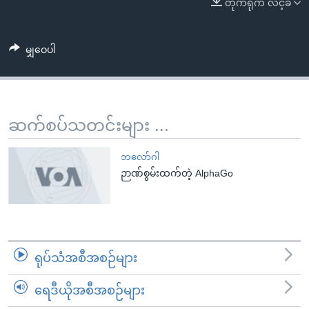
တိုက်ရိုက် လင့်ခ်
အ
သုတပဒေသာ အင်္ဂလိပ်စာ
ညွန်း
Learning English
စာမျက်နှာ
မျှဝေပါ
သို့
ဗွီအိုအေ လူမှုကွန်ယက်များ
ကျော်
ကြည့်
ရန်
ဆက်စပ်သတင်းများ ...
ဘာသာစကားများ
ရှာဖွေ
ရန်
ဘလော်ဂါ
နေရာ
ဉာဏ်စွမ်းထက်တဲ့ AlphaGo
သို့
ကျော်
ရန်
ရုပ်သံအစီအစဉ်များ
ရေဒီယိုအစီအစဉ်များ