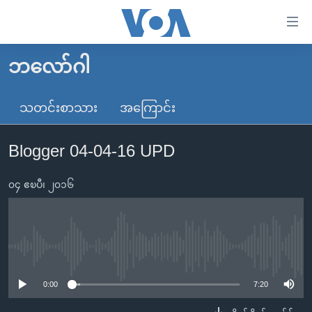
သုံး
ရ
လွယ်ကူ
ဘလော်ဂါ
မူလစာမျက်နှာ
စေ
မြန်မာ
သတင်းစာသား
အကြောင်း
သည့်
ကမ္ဘာ့သတင်းများ
Link
Blogger 04-04-16 UPD
ဗွီဒီယို
နိုင်ငံတကာ
များ
သတင်းလွတ်လပ်ခွင့်
အမေရိကန်
ပင်မ
၀၄ ဧၿပီ၊ ၂၀၁၆
ရပ်ဝန်းတခု လမ်းတခု အလွန်
တရုတ်
အကြောင်းအရာ
သို့
အင်္ဂလိပ်စာလေ့လာမယ်
အစ္စရေး-ပါလက်စတိုင်း
ကျော်
အပတ်စဉ်ကဏ္ဍများ
အမေရိကန်သုံးအီဒီယံ
No media source currently available
ကြည့်
ရေဒီယိုနှင့်ရုပ်သံ အချက်အလက်များ
မကြေးမုံရဲ့ အင်္ဂလိပ်စာ
ရေဒီယို
ရန်
0:00
7:20
ပင်မ
ရေဒီယို/တီဗွီအစီအစဉ်
ရုပ်ရှင်ထဲက အင်္ဂလိပ်စာ
တီဗွီ