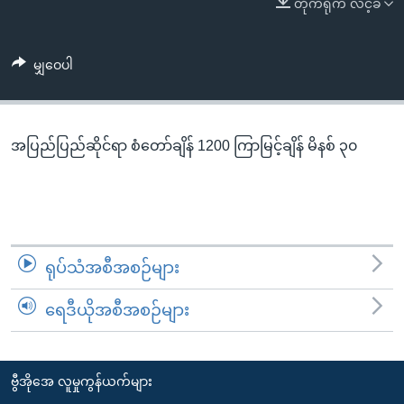
တိုက်ရိုက် လင့်ခ်
အ
သုတပဒေသာ အင်္ဂလိပ်စာ
ညွန်း
Learning English
စာမျက်နှာ
မျှဝေပါ
သို့
ဗွီအိုအေ လူမှုကွန်ယက်များ
ကျော်
ကြည့်
အပြည်ပြည်ဆိုင်ရာ စံတော်ချိန် 1200 ကြာမြင့်ချိန် မိနစ် ၃၀
ရန်
ဘာသာစကားများ
ရှာဖွေ
ရန်
နေရာ
သို့
ရုပ်သံအစီအစဉ်များ
ကျော်
ရန်
ရေဒီယိုအစီအစဉ်များ
ဗွီအိုအေ လူမှုကွန်ယက်များ