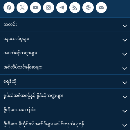
သတင်း
၀န်ဆောင်မှုများ
အပတ်စဉ်ကဏ္ဍများ
အင်္ဂလိပ်သင်ခန်းစာများ
ရေဒီယို
ရုပ်သံအစီအစဉ်နှင့် ဗွီဒီယိုကဏ္ဍများ
ဗွီအိုအေအကြောင်း
ဗွီအိုအေ မိုဘိုင်းလ်အက်ပ်များ ဒေါင်းလုတ်ယူရန်