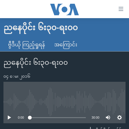
သုံး
ရ
လွယ်ကူ
ညနေပိုင်း ၆း၃၀-ရး၀၀
မူလစာမျက်နှာ
စေ
မြန်မာ
ဗွီဒီယို ကြည့်ရှုရန်
အကြောင်း
သည့်
ကမ္ဘာ့သတင်းများ
Link
ညနေပိုင်း ၆း၃၀-ရး၀၀
ဗွီဒီယို
နိုင်ငံတကာ
များ
သတင်းလွတ်လပ်ခွင့်
အမေရိကန်
ပင်မ
၀၄ ေမ၊ ၂၀၁၆
ရပ်ဝန်းတခု လမ်းတခု အလွန်
တရုတ်
အကြောင်းအရာ
သို့
အင်္ဂလိပ်စာလေ့လာမယ်
အစ္စရေး-ပါလက်စတိုင်း
ကျော်
အပတ်စဉ်ကဏ္ဍများ
အမေရိကန်သုံးအီဒီယံ
No media source currently available
ကြည့်
ရေဒီယိုနှင့်ရုပ်သံ အချက်အလက်များ
မကြေးမုံရဲ့ အင်္ဂလိပ်စာ
ရေဒီယို
ရန်
0:00
30:00
ပင်မ
ရေဒီယို/တီဗွီအစီအစဉ်
ရုပ်ရှင်ထဲက အင်္ဂလိပ်စာ
တီဗွီ