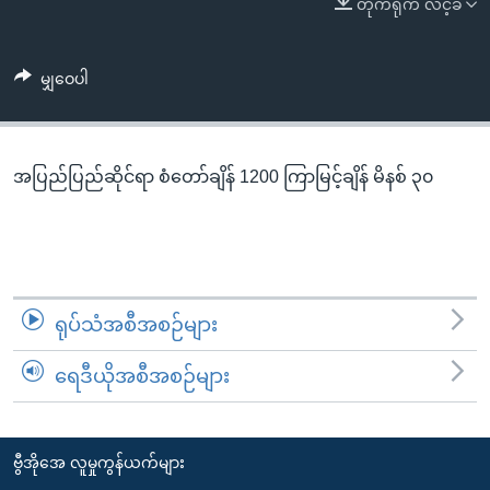
တိုက်ရိုက် လင့်ခ်
အ
သုတပဒေသာ အင်္ဂလိပ်စာ
ညွန်း
Learning English
စာမျက်နှာ
မျှဝေပါ
သို့
ဗွီအိုအေ လူမှုကွန်ယက်များ
ကျော်
ကြည့်
အပြည်ပြည်ဆိုင်ရာ စံတော်ချိန် 1200 ကြာမြင့်ချိန် မိနစ် ၃၀
ရန်
ဘာသာစကားများ
ရှာဖွေ
ရန်
နေရာ
သို့
ရုပ်သံအစီအစဉ်များ
ကျော်
ရန်
ရေဒီယိုအစီအစဉ်များ
ဗွီအိုအေ လူမှုကွန်ယက်များ