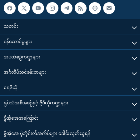
သတင်း
၀န်ဆောင်မှုများ
အပတ်စဉ်ကဏ္ဍများ
အင်္ဂလိပ်သင်ခန်းစာများ
ရေဒီယို
ရုပ်သံအစီအစဉ်နှင့် ဗွီဒီယိုကဏ္ဍများ
ဗွီအိုအေအကြောင်း
ဗွီအိုအေ မိုဘိုင်းလ်အက်ပ်များ ဒေါင်းလုတ်ယူရန်