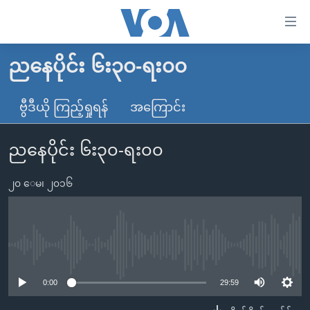
သုံး
ရ
လွယ်ကူ
ညနေပိုင်း ၆း၃၀-ရး၀၀
မူလစာမျက်နှာ
စေ
မြန်မာ
ဗွီဒီယို ကြည့်ရှုရန်
အကြောင်း
သည့်
ကမ္ဘာ့သတင်းများ
Link
ညနေပိုင်း ၆း၃၀-ရး၀၀
ဗွီဒီယို
နိုင်ငံတကာ
များ
သတင်းလွတ်လပ်ခွင့်
အမေရိကန်
ပင်မ
၂၀ ေမ၊ ၂၀၁၆
ရပ်ဝန်းတခု လမ်းတခု အလွန်
တရုတ်
အကြောင်းအရာ
သို့
အင်္ဂလိပ်စာလေ့လာမယ်
အစ္စရေး-ပါလက်စတိုင်း
ကျော်
အပတ်စဉ်ကဏ္ဍများ
အမေရိကန်သုံးအီဒီယံ
No media source currently available
ကြည့်
ရေဒီယိုနှင့်ရုပ်သံ အချက်အလက်များ
မကြေးမုံရဲ့ အင်္ဂလိပ်စာ
ရေဒီယို
ရန်
0:00
29:59
ပင်မ
ရေဒီယို/တီဗွီအစီအစဉ်
ရုပ်ရှင်ထဲက အင်္ဂလိပ်စာ
တီဗွီ