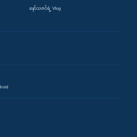
နော်သဇင်ရဲ့ Vlog
droid