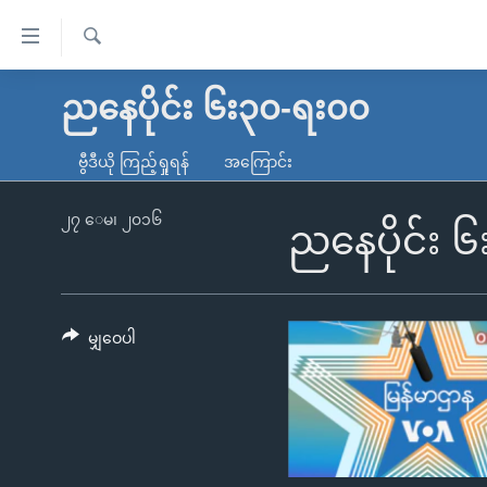
သုံး
ရ
ရှာဖွေ
လွယ်ကူ
မူလစာမျက်နှာ
ညနေပိုင်း ၆း၃၀-ရး၀၀
ရ
စေ
မြန်မာ
လာ
ဗွီဒီယို ကြည့်ရှုရန်
အကြောင်း
သည့်
ဒ်
ကမ္ဘာ့သတင်းများ
Link
ဗွီဒီယို
နိုင်ငံတကာ
၂၇ ေမ၊ ၂၀၁၆
ညနေပိုင်း 
များ
သတင်းလွတ်လပ်ခွင့်
အမေရိကန်
ပင်မ
ရပ်ဝန်းတခု လမ်းတခု အလွန်
တရုတ်
အကြောင်းအရာ
အင်္ဂလိပ်စာလေ့လာမယ်
အစ္စရေး-ပါလက်စတိုင်း
မျှဝေပါ
သို့
အပတ်စဉ်ကဏ္ဍများ
အမေရိကန်သုံးအီဒီယံ
ကျော်
ကြည့်
ရေဒီယိုနှင့်ရုပ်သံ အချက်အလက်များ
မကြေးမုံရဲ့ အင်္ဂလိပ်စာ
ရေဒီယို
ရန်
ရေဒီယို/တီဗွီအစီအစဉ်
ရုပ်ရှင်ထဲက အင်္ဂလိပ်စာ
တီဗွီ
ပင်မ