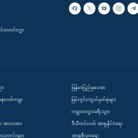
းလ်သတင်းလွှာ
ပညာ
မြန်မာပြည်မှပေးစာ
အနာဂတ်ကမ္ဘာ
မြင်ကွင်းကျယ်မှတ်စုများ
ကမ္ဘာတလွှားခရီးသွား
း အားကစား
ဒီသီတင်းပတ် အာရှနိုင်ငံရေး
ားသတင်းများ
အာရှစီးပွားရေး