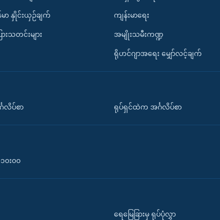
်မာ နှိုင်းယှဉ်ချက်
ကျန်းမာရေး
ပြားသတင်းများ
အမျိုးသမီးကဏ္ဍ
ရိုဟင်ဂျာအရေး မျှော်လင့်ချက်
်္ဂလိပ်စာ
ရုပ်ရှင်ထဲက အင်္ဂလိပ်စာ
၀-၁၀း၀၀
ရေမြေခြားမှ ရုပ်ပုံလွှာ