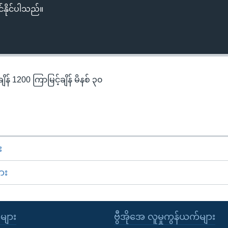
်နိုင်ပါသည်။
န် 1200 ကြာမြင့်ချိန် မိနစ် ၃၀
း
ား
ုများ
ဗွီအိုအေ လူမှုကွန်ယက်များ