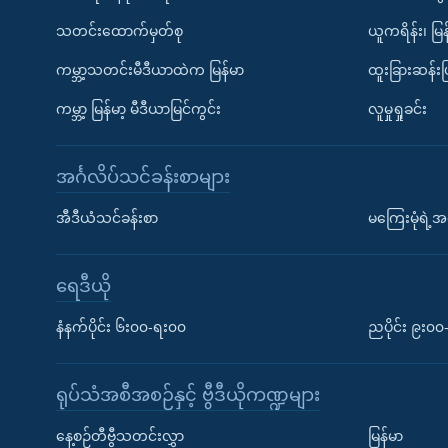
သတင်းထောက်မှတ်စု
ယူကရိန်း၊ မြန
ကမ္ဘာ့သတင်းမီဒီယာထဲက မြန်မာ
ထူးခြားဆန်း
ကမ္ဘာ့ မြန်မာ့ မီဒီယာမြင်ကွင်း
လူမှုရှုခင်း
အင်္ဂလိပ်သင်ခန်းစာများ
အီဒီယံသင်ခန်းစာ
မကြေးမုံရဲ့အင
ရေဒီယို
နံနက်ပိုင်း ၆း၀၀-ရး၀၀
ညပိုင်း ၉း၀
ရုပ်သံအစီအစဉ်နှင့် ဗွီဒီယိုကဏ္ဍများ
နေ့စဉ်တီဗွီသတင်းလွှာ
မြန်မာ