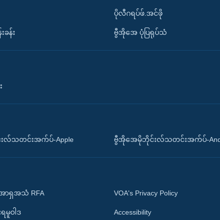
ပိုလီဂရပ်ဖ်.အင်ဖို
်းခန်း
ဗွီအိုအေ ပုံပြရုပ်သံ
း
ိုင်းလ်သတင်းအက်ပ်-Apple
ဗွီအိုအေမိုဘိုင်းလ်သတင်းအက်ပ်-An
 အာရှအသံ RFA
VOA's Privacy Policy
ုးရမူဝါဒ
Accessibility