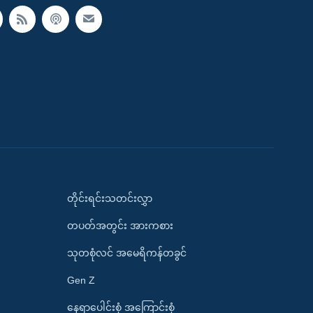
တိုင်းရင်းသတင်းလွှာ
တပတ်အတွင်း အားကစား
သုတစုံလင် အမေရိကန်တခွင်
Gen Z
နေရာပေါင်းစုံ အကြောင်းစုံ