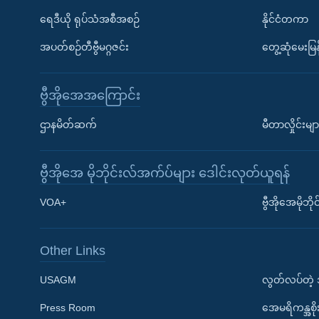
ရေဒီယို ရုပ်သံအစီအစဉ်
နိုင်ငံတကာ
အပတ်စဉ်တီဗွီမဂ္ဂဇင်း
တွေ့ဆုံမေးမြန
ဗွီအိုအေအကြောင်း
ဌာနမိတ်ဆက်
မီတာလှိုင်းမျာ
ဗွီအိုအေ မိုဘိုင်းလ်အက်ပ်များ ဒေါင်းလုတ်ယူရန်
Learning English
VOA+
ဗွီအိုအေမိုဘ
ဗွီအိုအေ လူမှုကွန်ယက်များ
Other Links
USAGM
လွတ်လပ်တဲ့
Press Room
အေမရိကန္အစိ
ဘာသာစကားများ