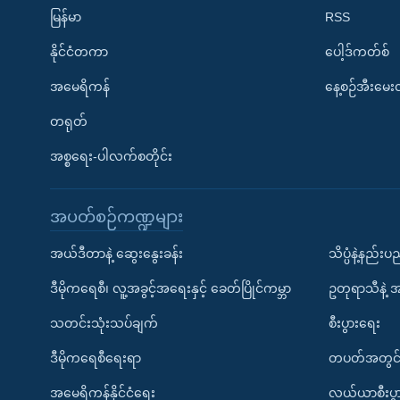
မြန်မာ
RSS
နိုင်ငံတကာ
ပေါ့ဒ်ကတ်စ်
အမေရိကန်
နေ့စဉ်အီးမေ
တရုတ်
အစ္စရေး-ပါလက်စတိုင်း
အပတ်စဉ်ကဏ္ဍများ
အယ်ဒီတာနဲ့ ဆွေးနွေးခန်း
သိပ္ပံနဲ့နည်း
ဒီမိုကရေစီ၊ လူ့အခွင့်အရေးနှင့် ခေတ်ပြိုင်ကမ္ဘာ
ဥတုရာသီနဲ့ 
သတင်းသုံးသပ်ချက်
စီးပွားရေး
ဒီမိုကရေစီရေးရာ
တပတ်အတွင်
အမေရိကန်နိုင်ငံရေး
လယ်ယာစီးပွ