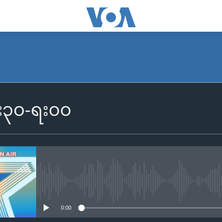
၆း၃၀-ရး၀၀
No media source currently availa
0:00