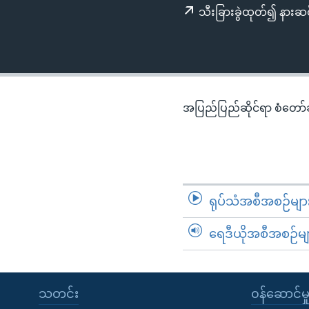
သုတပဒေသာ အင်္ဂလိပ်စာ
အ
သီးခြားခွဲထုတ်၍ နားဆင
ညွန်း
စာမျက်နှာ
သို့
ကျော်
ကြည့်
အပြည်ပြည်ဆိုင်ရာ စံတော်ချိ
ရန်
ရှာဖွေ
ရန်
နေရာ
သို့
ရုပ်သံအစီအစဉ်မျာ
ကျော်
ရန်
ရေဒီယိုအစီအစဉ်မျ
သတင်း
၀န်ဆောင်မှ