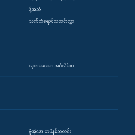
ဒို့အသံ
သက်တံရောင်သတင်းလွှာ
သုတပဒေသာ အင်္ဂလိပ်စာ
ဗွီအိုအေ တမိနစ်သတင်း