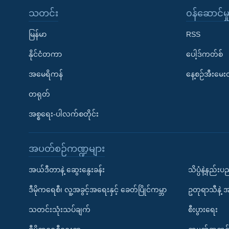
သတင်း
၀န်ဆောင်မှ
မြန်မာ
RSS
နိုင်ငံတကာ
ပေါ့ဒ်ကတ်စ်
အမေရိကန်
နေ့စဉ်အီးမေ
တရုတ်
အစ္စရေး-ပါလက်စတိုင်း
အပတ်စဉ်ကဏ္ဍများ
အယ်ဒီတာနဲ့ ဆွေးနွေးခန်း
သိပ္ပံနဲ့နည်း
ဒီမိုကရေစီ၊ လူ့အခွင့်အရေးနှင့် ခေတ်ပြိုင်ကမ္ဘာ
ဥတုရာသီနဲ့ 
သတင်းသုံးသပ်ချက်
စီးပွားရေး