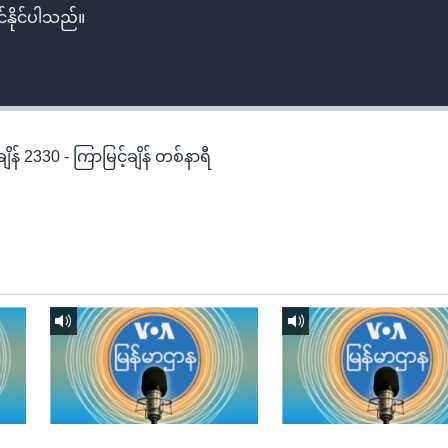
်နိုင်ပါသည်။
န် 2330 - ကြာမြင့်ချိန် တစ်နာရီ