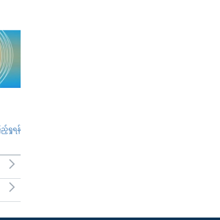
်ရှုရန်