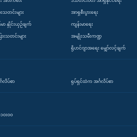
း အားကစား
ဒီသီတင်းပတ် အာရှနိုင်ငံရေး
ားသတင်းများ
အာရှစီးပွားရေး
်မာ နှိုင်းယှဉ်ချက်
ကျန်းမာရေး
ပြားသတင်းများ
အမျိုးသမီးကဏ္ဍ
ရိုဟင်ဂျာအရေး မျှော်လင့်ချက်
်္ဂလိပ်စာ
ရုပ်ရှင်ထဲက အင်္ဂလိပ်စာ
၀-၁၀း၀၀