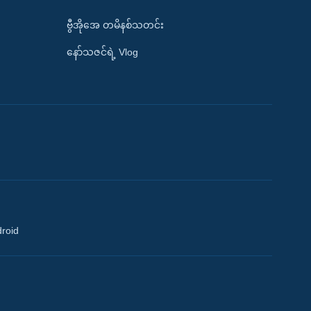
ဗွီအိုအေ တမိနစ်သတင်း
နော်သဇင်ရဲ့ Vlog
droid