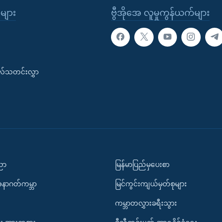
ုများ
ဗွီအိုအေ လူမှုကွန်ယက်များ
းလ်သတင်းလွှာ
ပညာ
မြန်မာပြည်မှပေးစာ
အနာဂတ်ကမ္ဘာ
မြင်ကွင်းကျယ်မှတ်စုများ
ကမ္ဘာတလွှားခရီးသွား