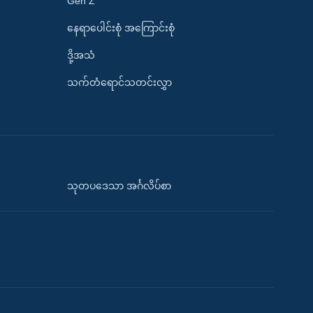
Gen Z
နေရာပေါင်းစုံ အကြောင်းစုံ
ဒို့အသံ
သက်တံရောင်သတင်းလွှာ
သုတပဒေသာ အင်္ဂလိပ်စာ