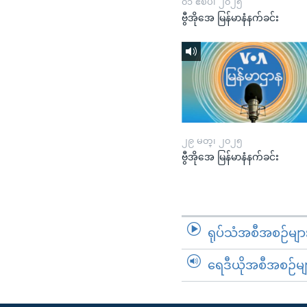
၀၁ ဧၿပီ၊ ၂၀၂၅
ဗွီအိုအေ မြန်မာနံနက်ခင်း
၂၉ မတ္၊ ၂၀၂၅
ဗွီအိုအေ မြန်မာနံနက်ခင်း
ရုပ်သံအစီအစဉ်မျာ
ရေဒီယိုအစီအစဉ်မျ