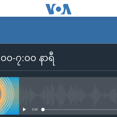
SUBSCRIBE
၆:၀၀-၇:၀၀ နာရီ
Apple Podcasts
Spotify
ရယူရန်
No media source currently availa
0:00