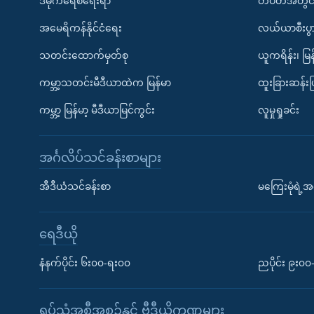
ဒီမိုကရေစီရေးရာ
တပတ်အတွင်
အမေရိကန်နိုင်ငံရေး
လယ်ယာစီးပွ
သတင်းထောက်မှတ်စု
ယူကရိန်း၊ မြန
ကမ္ဘာ့သတင်းမီဒီယာထဲက မြန်မာ
ထူးခြားဆန်း
ကမ္ဘာ့ မြန်မာ့ မီဒီယာမြင်ကွင်း
လူမှုရှုခင်း
အင်္ဂလိပ်သင်ခန်းစာများ
အီဒီယံသင်ခန်းစာ
မကြေးမုံရဲ့အင
ရေဒီယို
နံနက်ပိုင်း ၆း၀၀-ရး၀၀
ညပိုင်း ၉း၀
ရုပ်သံအစီအစဉ်နှင့် ဗွီဒီယိုကဏ္ဍများ