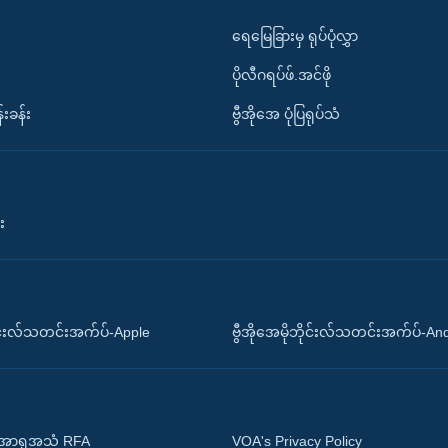
ရေမြေခြားမှ ရုပ်ပုံလွှာ
ပိုလီဂရပ်ဖ်.အင်ဖို
်းခန်း
ဗွီအိုအေ ပုံပြရုပ်သံ
း
ိုင်းလ်သတင်းအက်ပ်-Apple
ဗွီအိုအေမိုဘိုင်းလ်သတင်းအက်ပ်-An
 အာရှအသံ RFA
VOA's Privacy Policy