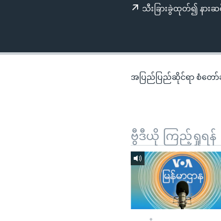
သုတပဒေသာ အင်္ဂလိပ်စာ
အ
သီးခြားခွဲထုတ်၍ နားဆင
ညွန်း
စာမျက်နှာ
သို့
ကျော်
ကြည့်
အပြည်ပြည်ဆိုင်ရာ စံတော်ချိ
ရန်
ရှာဖွေ
ရန်
နေရာ
ဗွီဒီယို ကြည့်ရှုရန်
သို့
ကျော်
ရန်