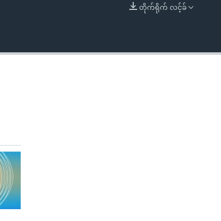
တိုက်ရိုက် လင့်ခ်
EMBED