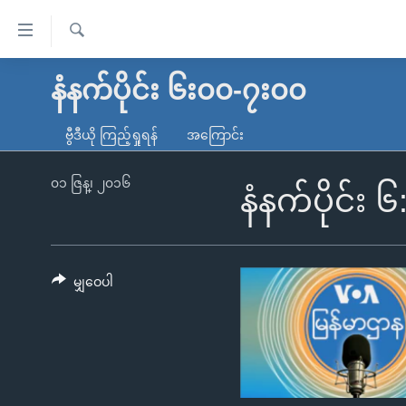
သုံး
ရ
ရှာဖွေ
လွယ်ကူ
မူလစာမျက်နှာ
နံနက်ပိုင်း ၆း၀၀-၇း၀၀
ရ
စေ
မြန်မာ
လာ
ဗွီဒီယို ကြည့်ရှုရန်
အကြောင်း
သည့်
ဒ်
ကမ္ဘာ့သတင်းများ
Link
ဗွီဒီယို
နိုင်ငံတကာ
၀၁ ဇြန္၊ ၂၀၁၆
နံနက်ပိုင်း 
များ
သတင်းလွတ်လပ်ခွင့်
အမေရိကန်
ပင်မ
ရပ်ဝန်းတခု လမ်းတခု အလွန်
တရုတ်
အကြောင်းအရာ
အင်္ဂလိပ်စာလေ့လာမယ်
အစ္စရေး-ပါလက်စတိုင်း
မျှဝေပါ
သို့
အပတ်စဉ်ကဏ္ဍများ
အမေရိကန်သုံးအီဒီယံ
ကျော်
ကြည့်
ရေဒီယိုနှင့်ရုပ်သံ အချက်အလက်များ
မကြေးမုံရဲ့ အင်္ဂလိပ်စာ
ရေဒီယို
ရန်
ရေဒီယို/တီဗွီအစီအစဉ်
ရုပ်ရှင်ထဲက အင်္ဂလိပ်စာ
တီဗွီ
ပင်မ