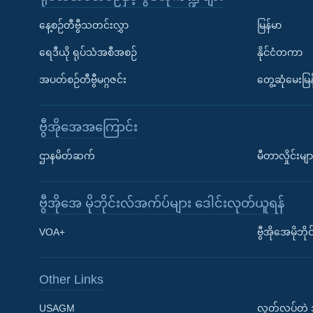
နေ့စဉ်တီဗွီသတင်းလွှာ
မြန်မာ
ရေဒီယို ရုပ်သံအစီအစဉ်
နိုင်ငံတကာ
အပတ်စဉ်တီဗွီမဂ္ဂဇင်း
တွေ့ဆုံမေးမြန
ဗွီအိုအေအကြောင်း
ဌာနမိတ်ဆက်
မီတာလှိုင်းမျာ
ဗွီအိုအေ မိုဘိုင်းလ်အက်ပ်များ ဒေါင်းလုတ်ယူရန်
Learning English
VOA+
ဗွီအိုအေမိုဘ
ဗွီအိုအေ လူမှုကွန်ယက်များ
Other Links
USAGM
လွတ်လပ်တဲ့