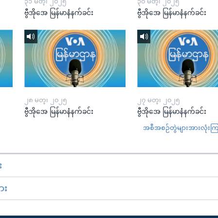
၃၁ မတ္၊ ၂၀၂၅
၃၀ မတ္၊ ၂၀၂၅
ဗွီအိုအေ မြန်မာနံနက်ခင်း
ဗွီအိုအေ မြန်မာနံနက်ခင်း
၂၈ မတ္၊ ၂၀၂၅
၂၇ မတ္၊ ၂၀၂၅
ဗွီအိုအေ မြန်မာနံနက်ခင်း
ဗွီအိုအေ မြန်မာနံနက်ခင်း
အစီအစဉ်တွဲများအားလုံးကြည့
း
ား