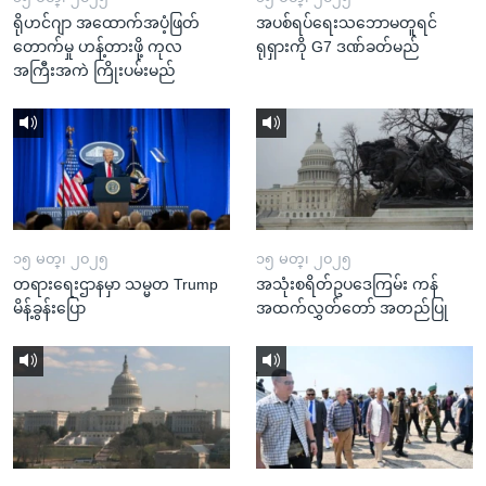
ရိုဟင်ဂျာ အထောက်အပံ့ဖြတ်
အပစ်ရပ်ရေးသဘောမတူရင်
တောက်မှု ဟန့်တားဖို့ ကုလ
ရုရှားကို G7 ဒဏ်ခတ်မည်
အကြီးအကဲ ကြိုးပမ်းမည်
၁၅ မတ္၊ ၂၀၂၅
၁၅ မတ္၊ ၂၀၂၅
တရားရေးဌာနမှာ သမ္မတ Trump
အသုံးစရိတ်ဥပဒေကြမ်း ကန်
မိန့်ခွန်းပြော
အထက်လွှတ်တော် အတည်ပြု