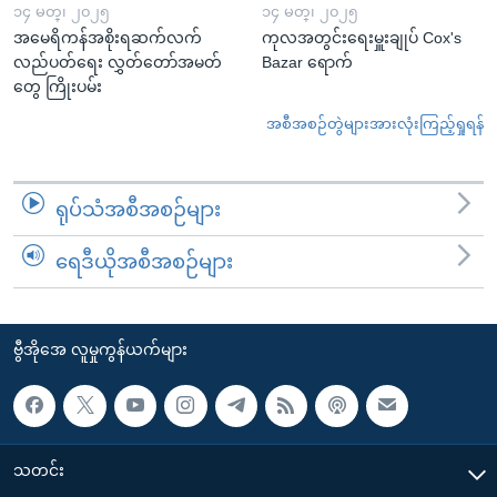
၁၄ မတ္၊ ၂၀၂၅
၁၄ မတ္၊ ၂၀၂၅
အမေရိကန်အစိုးရဆက်လက်
ကုလအတွင်းရေးမှူးချုပ် Cox's
လည်ပတ်ရေး လွှတ်တော်အမတ်
Bazar ရောက်
တွေ ကြိုးပမ်း
အစီအစဉ်တွဲများအားလုံးကြည့်ရှုရန်
ရုပ်သံအစီအစဉ်များ
ရေဒီယိုအစီအစဉ်များ
ဗွီအိုအေ လူမှုကွန်ယက်များ
သတင်း