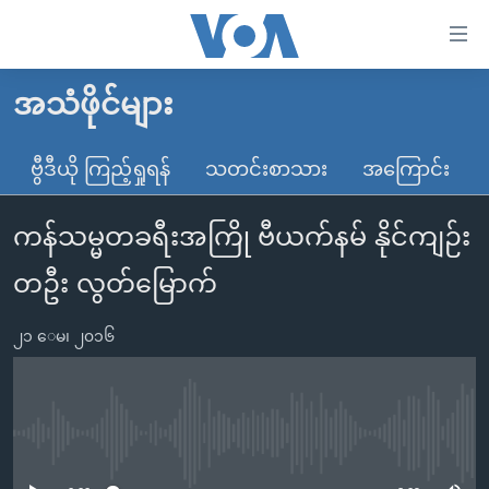
သုံး
ရ
လွယ်ကူ
အသံဖိုင်များ
မူလစာမျက်နှာ
စေ
မြန်မာ
ဗွီဒီယို ကြည့်ရှုရန်
သတင်းစာသား
အကြောင်း
သည့်
ကမ္ဘာ့သတင်းများ
Link
ကန်သမ္မတခရီးအကြို ဗီယက်နမ် နိုင်ကျဉ်း
ဗွီဒီယို
နိုင်ငံတကာ
များ
သတင်းလွတ်လပ်ခွင့်
အမေရိကန်
တဦး လွတ်မြောက်
ပင်မ
ရပ်ဝန်းတခု လမ်းတခု အလွန်
တရုတ်
အကြောင်းအရာ
၂၁ ေမ၊ ၂၀၁၆
သို့
အင်္ဂလိပ်စာလေ့လာမယ်
အစ္စရေး-ပါလက်စတိုင်း
ကျော်
အပတ်စဉ်ကဏ္ဍများ
အမေရိကန်သုံးအီဒီယံ
ကြည့်
ရေဒီယိုနှင့်ရုပ်သံ အချက်အလက်များ
မကြေးမုံရဲ့ အင်္ဂလိပ်စာ
ရေဒီယို
ရန်
No media source currently available
ပင်မ
ရေဒီယို/တီဗွီအစီအစဉ်
ရုပ်ရှင်ထဲက အင်္ဂလိပ်စာ
တီဗွီ