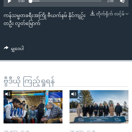
အ
0:00
2:09
သုတပဒေသာ အင်္ဂလိပ်စာ
ညွန်း
Learning English
တိုက်ရိုက် လင့်ခ်
ကန်သမ္မတခရီးအကြို ဗီယက်နမ် နိုင်ကျဉ်း
စာမျက်နှာ
တဦး လွတ်မြောက်
သို့
ဗွီအိုအေ လူမှုကွန်ယက်များ
ကျော်
ကြည့်
မျှဝေပါ
ရန်
ဘာသာစကားများ
ရှာဖွေ
ရန်
နေရာ
ဗွီဒီယို ကြည့်ရှုရန်
သို့
ကျော်
ရန်
၁၅ မတ္၊ ၂၀၂၅
၁၅ မတ္၊ ၂၀၂၅