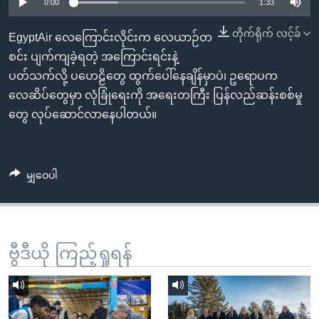
အ
0:00
1:33
သုတပဒေသာ အင်္ဂလိပ်စာ
ညွန်း
Learning English
တိုက်ရိုက် လင့်ခ်
EgyptAir လေကြောင်းလိုင်းက လေယာဉ်တ
စာမျက်နှာ
စင်း ပျက်ကျခဲ့ရတဲ့ အကြောင်းရင်းနဲ့
သို့
ဗွီအိုအေ လူမှုကွန်ယက်များ
ပတ်သက်လို့ ပဟေဠိတွေ ထွက်ပေါ်နေချိန်မှာပဲ၊ ဥရောပက
ကျော်
လေဆိပ်တွေမှာ လုံခြုံရေးကို အရေးတကြီး ပြန်လည်ဆန်းစစ်မှု
ကြည့်
တွေ လုပ်ဆောင်လာနေပါတယ်။
ရန်
ဘာသာစကားများ
ရှာဖွေ
ရန်
မျှဝေပါ
နေရာ
သို့
ကျော်
ရန်
ဗွီဒီယို ကြည့်ရှုရန်