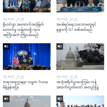
၁၅ မတ္၊ ၂၀၂၅
၁၅ မတ္၊ ၂၀၂၅
ရိုဟင်ဂျာ အထောက်အပံ့ဖြတ်
အပစ်ရပ်ရေးသဘောမတူရင်
တောက်မှု ဟန့်တားဖို့ ကုလ
ရုရှားကို G7 ဒဏ်ခတ်မည်
အကြီးအကဲ ကြိုးပမ်းမည်
၁၅ မတ္၊ ၂၀၂၅
၁၅ မတ္၊ ၂၀၂၅
တရားရေးဌာနမှာ သမ္မတ Trump
အသုံးစရိတ်ဥပဒေကြမ်း ကန်
မိန့်ခွန်းပြော
အထက်လွှတ်တော် အတည်ပြု