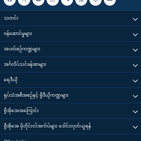
သတင်း
၀န်ဆောင်မှုများ
အပတ်စဉ်ကဏ္ဍများ
အင်္ဂလိပ်သင်ခန်းစာများ
ရေဒီယို
ရုပ်သံအစီအစဉ်နှင့် ဗွီဒီယိုကဏ္ဍများ
ဗွီအိုအေအကြောင်း
ဗွီအိုအေ မိုဘိုင်းလ်အက်ပ်များ ဒေါင်းလုတ်ယူရန်