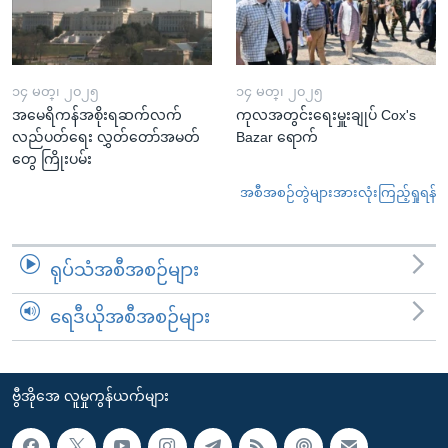
၁၄ မတ္၊ ၂၀၂၅
၁၄ မတ္၊ ၂၀၂၅
အမေရိကန်အစိုးရဆက်လက်
ကုလအတွင်းရေးမှူးချုပ် Cox's
လည်ပတ်ရေး လွှတ်တော်အမတ်
Bazar ရောက်
တွေ ကြိုးပမ်း
အစီအစဉ်တွဲများအားလုံးကြည့်ရှုရန်
ရုပ်သံအစီအစဉ်များ
ရေဒီယိုအစီအစဉ်များ
ဗွီအိုအေ လူမှုကွန်ယက်များ