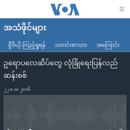
သုံး
ရ
လွယ်ကူ
အသံဖိုင်များ
မူလစာမျက်နှာ
စေ
မြန်မာ
ဗွီဒီယို ကြည့်ရှုရန်
သတင်းစာသား
အကြောင်း
သည့်
ကမ္ဘာ့သတင်းများ
Link
ဥရောပလေဆိပ်တွေ လုံခြုံရေးပြန်လည်
ဗွီဒီယို
နိုင်ငံတကာ
များ
သတင်းလွတ်လပ်ခွင့်
အမေရိကန်
ဆန်းစစ်
ပင်မ
ရပ်ဝန်းတခု လမ်းတခု အလွန်
တရုတ်
အကြောင်းအရာ
၂၂ ေမ၊ ၂၀၁၆
သို့
အင်္ဂလိပ်စာလေ့လာမယ်
အစ္စရေး-ပါလက်စတိုင်း
ကျော်
အပတ်စဉ်ကဏ္ဍများ
အမေရိကန်သုံးအီဒီယံ
ကြည့်
ရေဒီယိုနှင့်ရုပ်သံ အချက်အလက်များ
မကြေးမုံရဲ့ အင်္ဂလိပ်စာ
ရေဒီယို
ရန်
No media source currently available
ပင်မ
ရေဒီယို/တီဗွီအစီအစဉ်
ရုပ်ရှင်ထဲက အင်္ဂလိပ်စာ
တီဗွီ